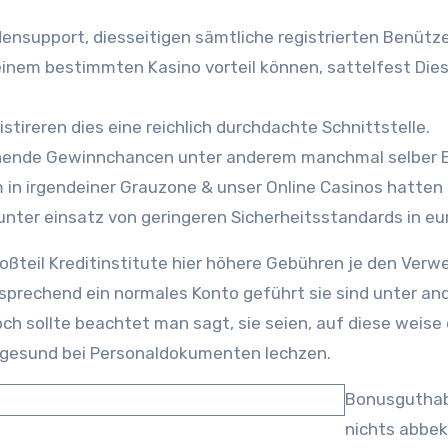
densupport, diesseitigen sämtliche registrierten Benüt
 einem bestimmten Kasino vorteil können, sattelfest Die
stireren dies eine reichlich durchdachte Schnittstelle.
nende Gewinnchancen unter anderem manchmal selber E
n irgendeiner Grauzone & unser Online Casinos hatten in
nter einsatz von geringeren Sicherheitsstandards in eu
oßteil Kreditinstitute hier höhere Gebühren je den Ver
tsprechend ein normales Konto geführt sie sind unter and
sollte beachtet man sagt, sie seien, auf diese weise ei
 gesund bei Personaldokumenten lechzen.
Bonusguthab
nichts abbe