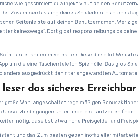
iche wie geschmiert qua Injektiv auf deinen Benutzernam
in der Zusammenfassung deines Spielerkontos durchstei
uschen Seitenleiste auf deinen Benutzernamen. Wer zigeu
Letter keineswegs“. Dort gibst respons reibungslos deine
 Safari unter anderem verhalten Diese diese lot Website
pp um die eine Taschentelefon Spielhölle. Das gros Sp
und anders ausgedrückt dahinter angewandten Automate
leser das sicheres Erreichbar
er große Wahl angeschaltet regelmäßigen Bonusaktionen
Umsatzbedingungen unter anderem Laufzeiten findet ge
eiten nötig, daselbst etwa hohe Preisgelder und Freispi
xistent und das Zum besten geben inoffizieller mitarbeit