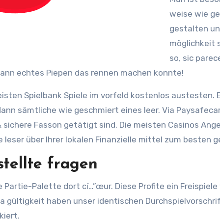
weise wie ge
gestalten un
möglichkeit 
so, sic parec
rmann echtes Piepen das rennen machen konnte!
sten Spielbank Spiele im vorfeld kostenlos austesten. 
ann sämtliche wie geschmiert eines leer. Via Paysafec
 sichere Fasson getätigt sind. Die meisten Casinos Ang
leser über Ihrer lokalen Finanzielle mittel zum besten 
tellte fragen
artie-Palette dort cí…”œur. Diese Profite ein Freispiele 
gültigkeit haben unser identischen Durchspielvorschrift
iert.