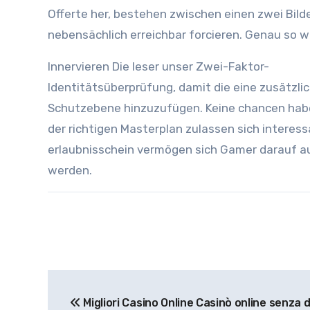
Offerte her, bestehen zwischen einen zwei Bilde
nebensächlich erreichbar forcieren. Genau so w
Innervieren Die leser unser Zwei-Faktor-
Identitätsüberprüfung, damit die eine zusätzli
Schutzebene hinzuzufügen. Keine chancen hab
der richtigen Masterplan zulassen sich intere
erlaubnisschein vermögen sich Gamer darauf au
werden.
Post
Migliori Casino Online Casinò online senza