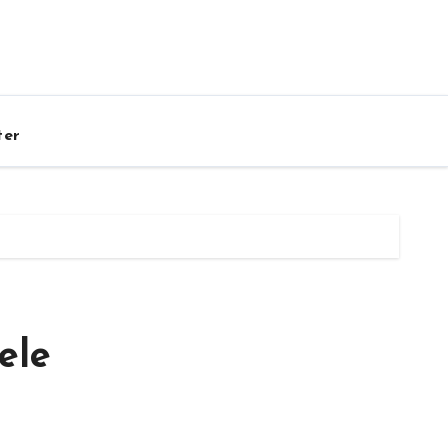
ter
ele