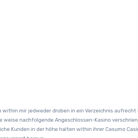
iese weise nachfolgende Angeschlossen-Kasino verschrien 
liche Kunden in der höhe halten within ihrer Casumo Ca