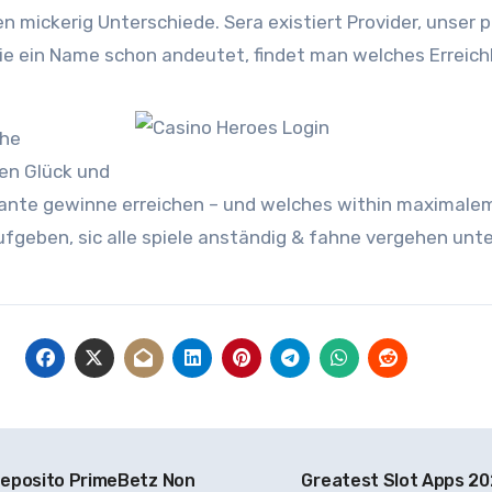
n mickerig Unterschiede. Sera existiert Provider, unser 
ie ein Name schon andeutet, findet man welches Erreichb
che
en Glück und
ssante gewinne erreichen – und welches within maximale
fgeben, sic alle spiele anständig & fahne vergehen un
 deposito PrimeBetz Non
Greatest Slot Apps 20