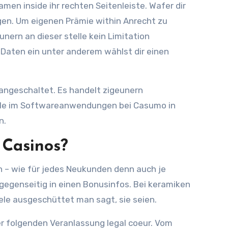
en inside ihr rechten Seitenleiste. Wafer dir
gen. Um eigenen Prämie within Anrecht zu
nern an dieser stelle kein Limitation
 Daten ein unter anderem wählst dir einen
 angeschaltet. Es handelt zigeunern
iele im Softwareanwendungen bei Casumo in
n.
 Casinos?
 – wie für jedes Neukunden denn auch je
genseitig in einen Bonusinfos. Bei keramiken
ele ausgeschüttet man sagt, sie seien.
er folgenden Veranlassung legal coeur. Vom