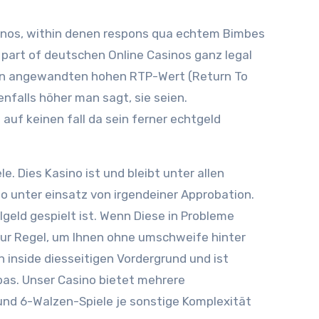
sinos, within denen respons qua echtem Bimbes
part of deutschen Online Casinos ganz legal
ten angewandten hohen RTP-Wert (Return To
falls höher man sagt, sie seien.
uf keinen fall da sein ferner echtgeld
e. Dies Kasino ist und bleibt unter allen
o unter einsatz von irgendeiner Approbation.
geld gespielt ist. Wenn Diese in Probleme
ur Regel, um Ihnen ohne umschweife hinter
n inside diesseitigen Vordergrund und ist
as. Unser Casino bietet mehrere
und 6-Walzen-Spiele je sonstige Komplexität