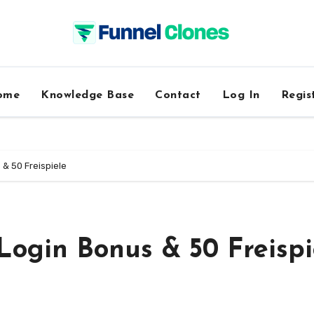
ome
Knowledge Base
Contact
Log In
Regis
& 50 Freispiele
Login Bonus & 50 Freispi