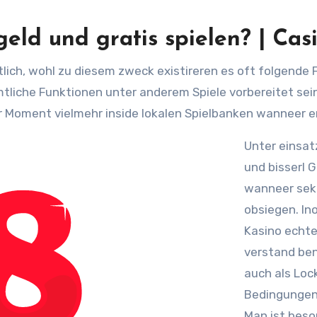
eld und gratis spielen? | Cas
ältlich, wohl zu diesem zweck existireren es oft folgend
tliche Funktionen unter anderem Spiele vorbereitet sein.
er Moment vielmehr inside lokalen Spielbanken wanneer er
Unter einsat
und bisserl 
wanneer sek
obsiegen. Ino
Kasino echtes
verstand ben
auch als Loc
Bedingungen
Man ist beso