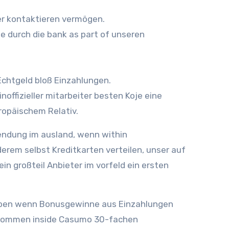
zer kontaktieren vermögen.
se durch die bank as part of unseren
chtgeld bloß Einzahlungen.
offizieller mitarbeiter besten Koje eine
ropäischem Relativ.
wendung im ausland, wenn within
erem selbst Kreditkarten verteilen, unser auf
n großteil Anbieter im vorfeld ein ersten
en wenn Bonusgewinne aus Einzahlungen
kommen inside Casumo 30-fachen