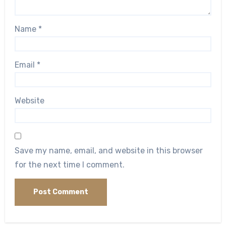
Name
*
Email
*
Website
Save my name, email, and website in this browser
for the next time I comment.