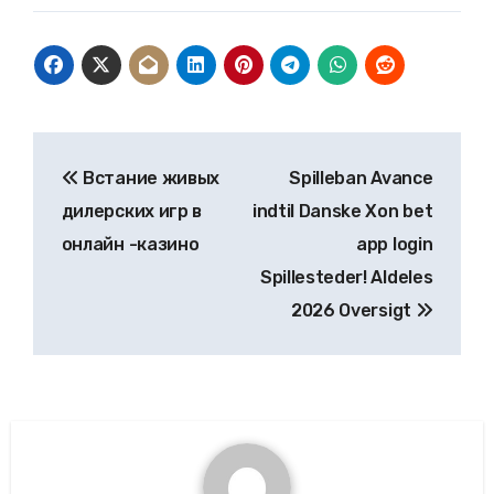
Post
Встание живых
Spilleban Avance
navigation
дилерских игр в
indtil Danske Xon bet
онлайн -казино
app login
Spillesteder! Aldeles
2026 Oversigt