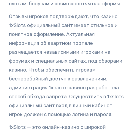
слотам, бонусам и возможностям платформы.
Отзывы игроков подтверждают, что казино
1xSlots официальный сайт имеет стильное и
понятное оформление. Актуальная
информация об азартном портале
размещается независимыми игроками на
форумах и специальных сайтах, под обзорами
казино. Чтобы обеспечить игрокам
бесперебойный доступ к развлечениям,
администрация 1хслотс казино разработала
способ обхода запрета. Осуществить в 1xslots
официальный сайт вход в личный кабинет
игрок должен с помощью логина и пароля.
1xSlots — это онлайн-казино с широкой