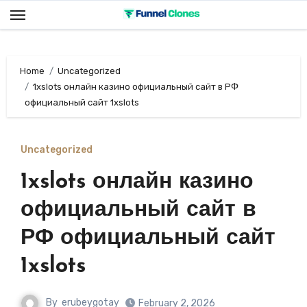
Skip
to
content
Home
Uncategorized
1xslots онлайн казино официальный сайт в РФ
официальный сайт 1xslots
Uncategorized
1xslots онлайн казино
официальный сайт в
РФ официальный сайт
1xslots
By
erubeygotay
February 2, 2026