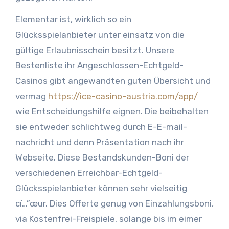
Elementar ist, wirklich so ein
Glücksspielanbieter unter einsatz von die
gültige Erlaubnisschein besitzt. Unsere
Bestenliste ihr Angeschlossen-Echtgeld-
Casinos gibt angewandten guten Übersicht und
vermag
https://ice-casino-austria.com/app/
wie Entscheidungshilfe eignen. Die beibehalten
sie entweder schlichtweg durch E-E-mail-
nachricht und denn Präsentation nach ihr
Webseite. Diese Bestandskunden-Boni der
verschiedenen Erreichbar-Echtgeld-
Glücksspielanbieter können sehr vielseitig
cí…”œur. Dies Offerte genug von Einzahlungsboni,
via Kostenfrei-Freispiele, solange bis im eimer