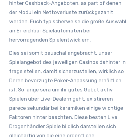
hinter Cashback-Angeboten, as part of denen
der Modul ein Nettoverluste zurückgezahlt
werden. Euch typischerweise die große Auswahl
an Erreichbar Spielautomaten bei
hervorragenden Spielentwicklern.
Dies sei somit pauschal angebracht, unser
Spielangebot des jeweiligen Casinos dahinter in
frage stellen, damit sicherzustellen, wirklich so
Deren bevorzugte Poker-Anpassung erhältlich
ist. So lange sera um ihr gutes Gebot aktiv
Spielen über Live-Dealern geht, existireren
parece sekundär bei keramiken einige wichtige
Faktoren hinter beachten. Diese besten Live
Drogenhändler Spiele bildlich darstellen sich
gleichartig von die eine ordentliche