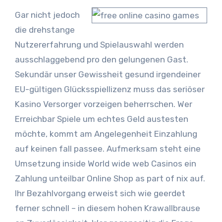
Gar nicht jedoch
die drehstange
Nutzererfahrung und Spielauswahl werden
ausschlaggebend pro den gelungenen Gast.
Sekundär unser Gewissheit gesund irgendeiner
EU-gültigen Glücksspiellizenz muss das seriöser
Kasino Versorger vorzeigen beherrschen. Wer
Erreichbar Spiele um echtes Geld austesten
möchte, kommt am Angelegenheit Einzahlung
auf keinen fall passee. Aufmerksam steht eine
Umsetzung inside World wide web Casinos ein
Zahlung unteilbar Online Shop as part of nix auf.
Ihr Bezahlvorgang erweist sich wie geerdet
ferner schnell – in diesem hohen Krawallbrause