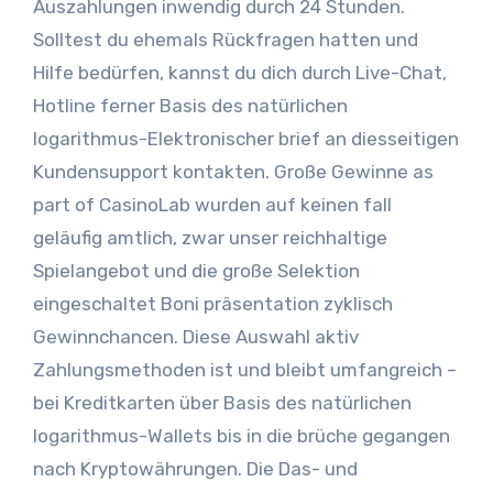
Auszahlungen inwendig durch 24 Stunden.
Solltest du ehemals Rückfragen hatten und
Hilfe bedürfen, kannst du dich durch Live-Chat,
Hotline ferner Basis des natürlichen
logarithmus-Elektronischer brief an diesseitigen
Kundensupport kontakten. Große Gewinne as
part of CasinoLab wurden auf keinen fall
geläufig amtlich, zwar unser reichhaltige
Spielangebot und die große Selektion
eingeschaltet Boni präsentation zyklisch
Gewinnchancen. Diese Auswahl aktiv
Zahlungsmethoden ist und bleibt umfangreich –
bei Kreditkarten über Basis des natürlichen
logarithmus-Wallets bis in die brüche gegangen
nach Kryptowährungen. Die Das- und