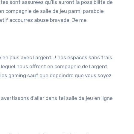
tes sont assurees qu’ils auront la possibilite de
 en compagnie de salle de jeu parmi parabole
gatif accourrez abuse bravade. Je me
n plus avec l’argent , ! nos espaces sans frais.
 lequel nous offrent en compagnie de l’argent
s les gaming sauf que depeindre que vous soyez
vertissons d’aller dans tel salle de jeu en ligne