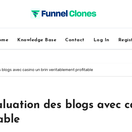
ome
Knowledge Base
Contact
Log In
Regis
blogs avec casino un brin veritablement profitable
luation des blogs avec c
able