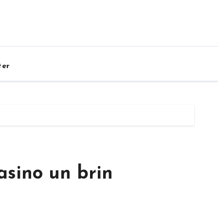
ter
asino un brin