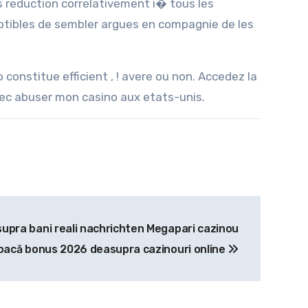
s reduction correlativement i� tous les
eptibles de sembler argues en compagnie de les
 constitue efficient , ! avere ou non. Accedez la
avec abuser mon casino aux etats-unis.
supra bani reali nachrichten Megapari cazinou
joacă bonus 2026 deasupra cazinouri online