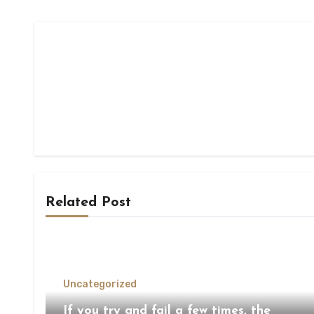
Related Post
Uncategorized
If you try and fail a few times, the