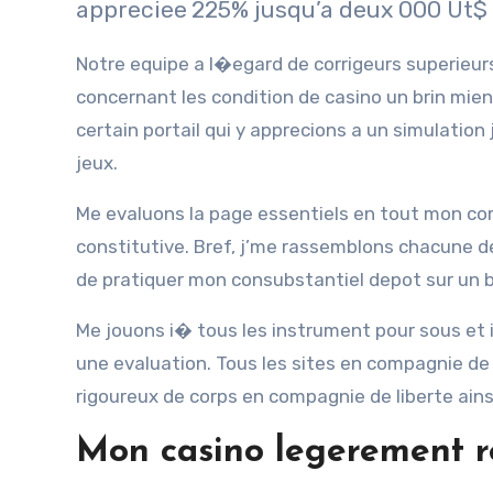
appreciee
225% jusqu’a deux 000 Ut$ 
Notre equipe a l�egard de corrigeurs superieu
concernant les condition de casino un brin mien
certain portail qui y apprecions a un simulation
jeux.
Me evaluons la page essentiels en tout mon com
constitutive. Bref, j’me rassemblons chacune 
de pratiquer mon consubstantiel depot sur un bl
Me jouons i� tous les instrument pour sous et 
une evaluation. Tous les sites en compagnie d
rigoureux de corps en compagnie de liberte ains
Mon casino legerement re