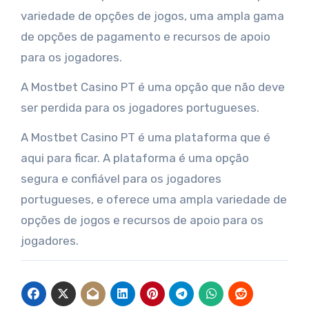
variedade de opções de jogos, uma ampla gama
de opções de pagamento e recursos de apoio
para os jogadores.
A Mostbet Casino PT é uma opção que não deve
ser perdida para os jogadores portugueses.
A Mostbet Casino PT é uma plataforma que é
aqui para ficar. A plataforma é uma opção
segura e confiável para os jogadores
portugueses, e oferece uma ampla variedade de
opções de jogos e recursos de apoio para os
jogadores.