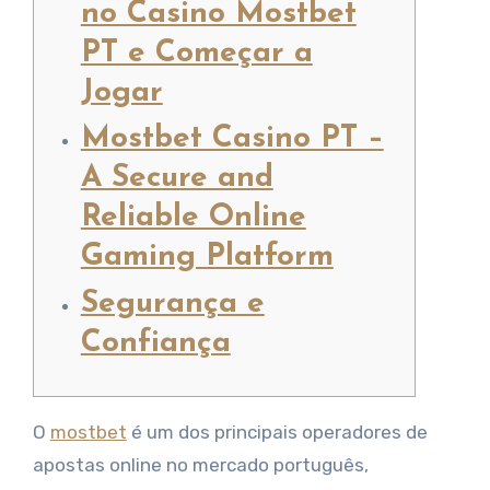
no Casino Mostbet
PT e Começar a
Jogar
Mostbet Casino PT –
A Secure and
Reliable Online
Gaming Platform
Segurança e
Confiança
O
mostbet
é um dos principais operadores de
apostas online no mercado português,