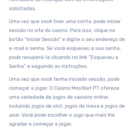
solicitadas.
Uma vez que você tiver uma conta, pode iniciar
sessão no site do casino. Para isso, clique no
botão “Iniciar Sessão” e digite o seu endereço de
e-mail e senha. Se você esqueceu a sua senha,
pode recuperá-la clicando no link “Esqueceu a
Senha” e seguindo as instruções.
Uma vez que você tenha iniciado sessão, pode
começar a jogar. O Casino Mostbet PT oferece
uma variedade de jogos de cassino online,
incluindo jogos de slot, jogos de mesa e jogos de
azar. Você pode escolher o jogo que mais lhe
agradar e começar a jogar.