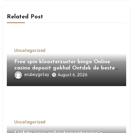
Related Post
Uncategorized
Free spin kloosterzuster bingo Online
casino deposit gokhal Ontdek de beste
aanbiedingen!
erubeygotay
August 6, 2026
Uncategorized