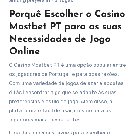
among players in Portugal.
Porquê Escolher o Casino
Mostbet PT para as suas
Necessidades de Jogo
Online
O Casino Mostbet PT é uma opção popular entre
os jogadores de Portugal, e para boas razões.
Com uma variedade de jogos de azar e apostas,
é fácil encontrar algo que se adapte às suas
preferências e estilo de jogo. Além disso, a
plataforma é fácil de usar, mesmo para os
jogadores mais inexperientes.
Uma das principais razões para escolher o