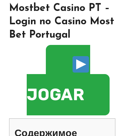
Mostbet Casino PT –
Login no Casino Most
Bet Portugal
JOGAR
Содержимое