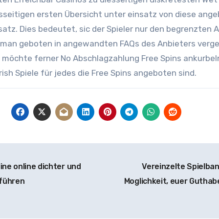
eitigen ersten Übersicht unter einsatz von diese angebo
tz. Dies bedeutet, sic der Spieler nur den begrenzten A
e man geboten in angewandten FAQs des Anbieters vergeb
 möchte ferner No Abschlagzahlung Free Spins ankurbeln 
sh Spiele für jedes die Free Spins angeboten sind.
ine online dichter und
Vereinzelte Spielba
fführen
Moglichkeit, euer Gutha