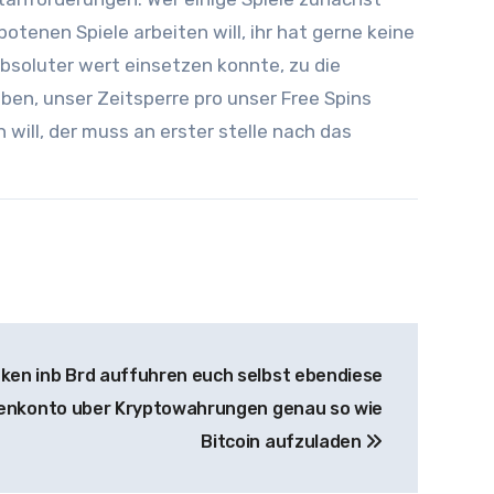
tenen Spiele arbeiten will, ihr hat gerne keine
bsoluter wert einsetzen konnte, zu die
en, unser Zeitsperre pro unser Free Spins
will, der muss an erster stelle nach das
nken inb Brd auffuhren euch selbst ebendiese
benkonto uber Kryptowahrungen genau so wie
Bitcoin aufzuladen