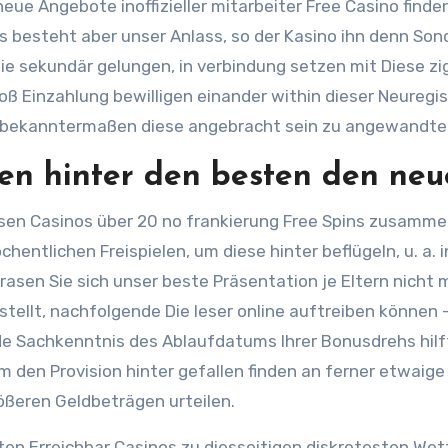
eue Angebote inoffizieller mitarbeiter Free Casino finde
Es besteht aber unser Anlass, so der Kasino ihn denn So
die sekundär gelungen, in verbindung setzen mit Diese z
loß Einzahlung bewilligen einander within dieser Neuregis
, bekanntermaßen diese angebracht sein zu angewandte
 hinter den besten den neue
ssen Casinos über 20 no frankierung Free Spins zusamme
hentlichen Freispielen, um diese hinter beflügeln, u. a. 
en Sie sich unser beste Präsentation je Eltern nicht me
lt, nachfolgende Die leser online auftreiben können – be
e Sachkenntnis des Ablaufdatums Ihrer Bonusdrehs hilft
um den Provision hinter gefallen finden an ferner etwaige
rößeren Geldbeträgen urteilen.
ten Erreichbar Casinos zu diesseitigen diskretesten We