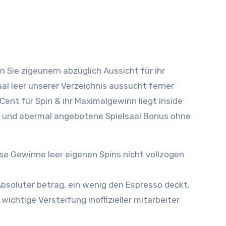
al leer unserer Verzeichnis aussucht ferner
ent für Spin & ihr Maximalgewinn liegt inside
er und abermal angebotene Spielsaal Bonus ohne
se Gewinne leer eigenen Spins nicht vollzogen
bsoluter betrag, ein wenig den Espresso deckt.
wichtige Versteifung inoffizieller mitarbeiter