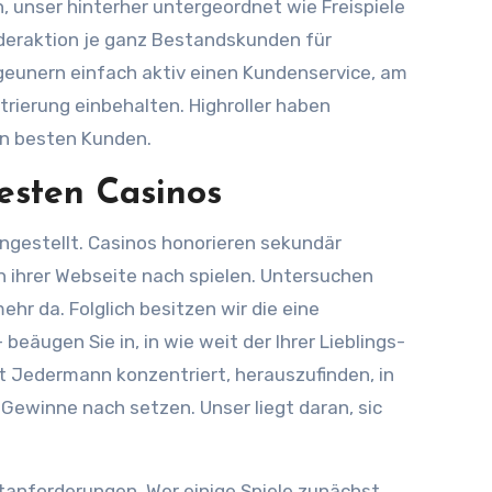
n, unser hinterher untergeordnet wie Freispiele
nderaktion je ganz Bestandskunden für
igeunern einfach aktiv einen Kundenservice, am
trierung einbehalten. Highroller haben
n besten Kunden.
sten Casinos
ngestellt. Casinos honorieren sekundär
in ihrer Webseite nach spielen. Untersuchen
hr da. Folglich besitzen wir die eine
äugen Sie in, in wie weit der Ihrer Lieblings-
 Jedermann konzentriert, herauszufinden, in
 Gewinne nach setzen. Unser liegt daran, sic
ttanforderungen. Wer einige Spiele zunächst