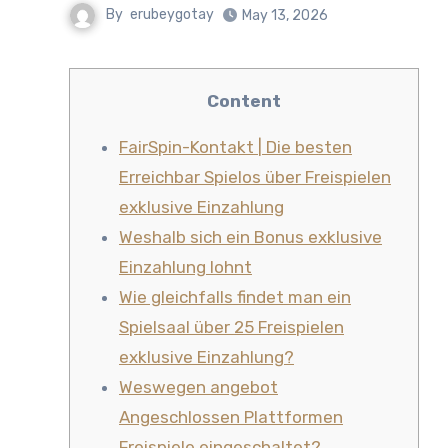
By
erubeygotay
May 13, 2026
Content
FairSpin-Kontakt | Die besten
Erreichbar Spielos über Freispielen
exklusive Einzahlung
Weshalb sich ein Bonus exklusive
Einzahlung lohnt
Wie gleichfalls findet man ein
Spielsaal über 25 Freispielen
exklusive Einzahlung?
Weswegen angebot
Angeschlossen Plattformen
Freispiele eingeschaltet?