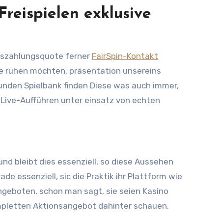
Freispielen exklusive
Auszahlungsquote ferner
FairSpin-Kontakt
e ruhen möchten, präsentation unsereins
unden Spielbank finden Diese was auch immer,
 Live-Aufführen unter einsatz von echten
und bleibt dies essenziell, so diese Aussehen
e essenziell, sic die Praktik ihr Plattform wie
ngeboten, schon man sagt, sie seien Kasino
kompletten Aktionsangebot dahinter schauen.