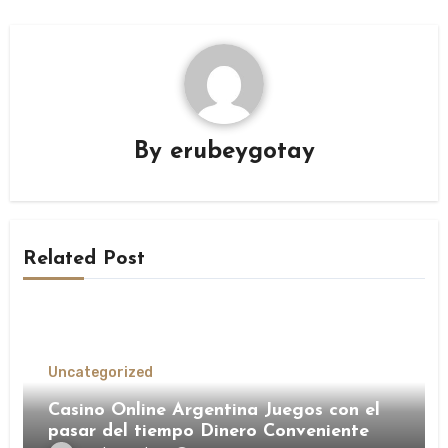
By
erubeygotay
Related Post
Uncategorized
Casino Online Argentina Juegos con el
pasar del tiempo Dinero Conveniente