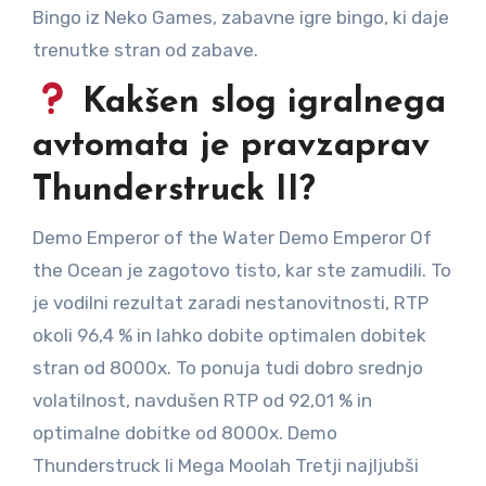
Bingo iz Neko Games, zabavne igre bingo, ki daje
trenutke stran od zabave.
Kakšen slog igralnega
avtomata je pravzaprav
Thunderstruck II?
Demo Emperor of the Water Demo Emperor Of
the Ocean je zagotovo tisto, kar ste zamudili. To
je vodilni rezultat zaradi nestanovitnosti, RTP
okoli 96,4 % in lahko dobite optimalen dobitek
stran od 8000x. To ponuja tudi dobro srednjo
volatilnost, navdušen RTP od 92,01 % in
optimalne dobitke od 8000x. Demo
Thunderstruck Ii Mega Moolah Tretji najljubši