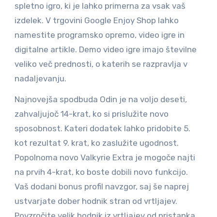
spletno igro, ki je lahko primerna za vsak vaš
izdelek. V trgovini Google Enjoy Shop lahko
namestite programsko opremo, video igre in
digitalne artikle. Demo video igre imajo številne
veliko več prednosti, o katerih se razpravlja v
nadaljevanju.
Najnovejša spodbuda Odin je na voljo deseti,
zahvaljujoč 14-krat, ko si prislužite novo
sposobnost. Kateri dodatek lahko pridobite 5.
kot rezultat 9. krat, ko zaslužite ugodnost.
Popolnoma novo Valkyrie Extra je mogoče najti
na prvih 4-krat, ko boste dobili novo funkcijo.
Vaš dodani bonus profil navzgor, saj še naprej
ustvarjate dober hodnik stran od vrtljajev.
Povzročite velik hodnik iz vrtljajev od pristanka