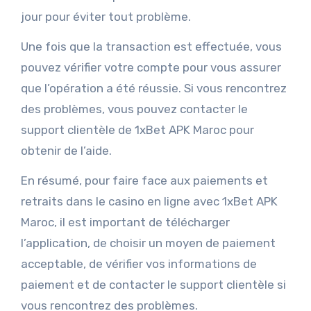
jour pour éviter tout problème.
Une fois que la transaction est effectuée, vous
pouvez vérifier votre compte pour vous assurer
que l’opération a été réussie. Si vous rencontrez
des problèmes, vous pouvez contacter le
support clientèle de 1xBet APK Maroc pour
obtenir de l’aide.
En résumé, pour faire face aux paiements et
retraits dans le casino en ligne avec 1xBet APK
Maroc, il est important de télécharger
l’application, de choisir un moyen de paiement
acceptable, de vérifier vos informations de
paiement et de contacter le support clientèle si
vous rencontrez des problèmes.