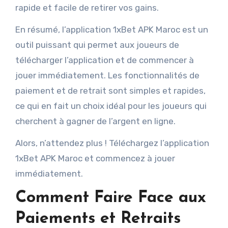
rapide et facile de retirer vos gains.
En résumé, l’application 1xBet APK Maroc est un
outil puissant qui permet aux joueurs de
télécharger l’application et de commencer à
jouer immédiatement. Les fonctionnalités de
paiement et de retrait sont simples et rapides,
ce qui en fait un choix idéal pour les joueurs qui
cherchent à gagner de l’argent en ligne.
Alors, n’attendez plus ! Téléchargez l’application
1xBet APK Maroc et commencez à jouer
immédiatement.
Comment Faire Face aux
Paiements et Retraits