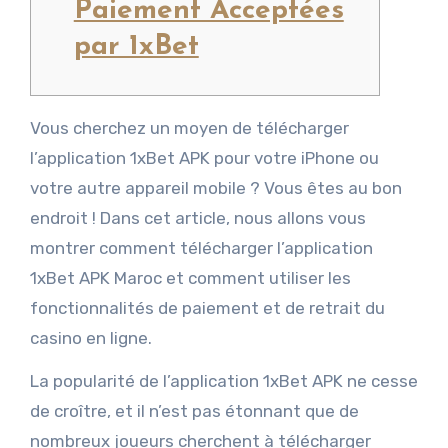
Paiement Acceptées
par 1xBet
Vous cherchez un moyen de télécharger
l’application 1xBet APK pour votre iPhone ou
votre autre appareil mobile ? Vous êtes au bon
endroit ! Dans cet article, nous allons vous
montrer comment télécharger l’application
1xBet APK Maroc et comment utiliser les
fonctionnalités de paiement et de retrait du
casino en ligne.
La popularité de l’application 1xBet APK ne cesse
de croître, et il n’est pas étonnant que de
nombreux joueurs cherchent à télécharger