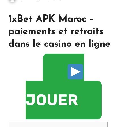
1xBet APK Maroc –
paiements et retraits
dans le casino en ligne
JOUER