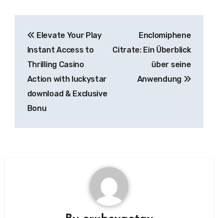
Post
Elevate Your Play
Enclomiphene
navigation
Instant Access to
Citrate: Ein Überblick
Thrilling Casino
über seine
Action with luckystar
Anwendung
download & Exclusive
Bonu