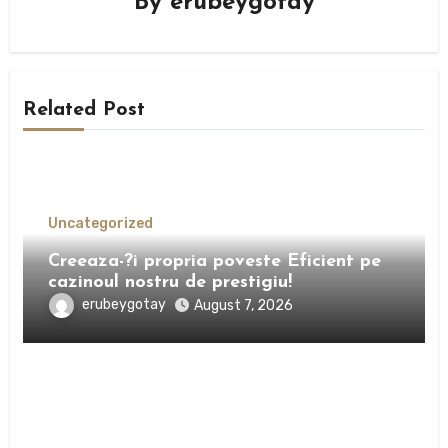
By
erubeygotay
Related Post
Uncategorized
Creeaza-?i propria poveste Eficient pe
cazinoul nostru de prestigiu!
erubeygotay
August 7, 2026