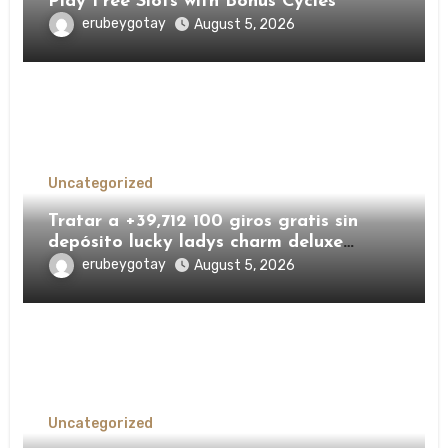
Play Free Slots with Bonus Cycles
erubeygotay
August 5, 2026
Uncategorized
Tratar a +39,712 100 giros gratis sin
depósito lucky ladys charm deluxe
Tragaperras De balde referente a Chile
erubeygotay
August 5, 2026
Uncategorized