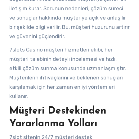
iletişim kurar. Sorunun nedenleri, çözüm süreci
ve sonuçlar hakkında müşteriye açık ve anlaşılır
bir şekilde bilgi verilir. Bu, müşteri huzurunu artırır
ve güvenini güçlendirir.
7slots Casino müşteri hizmetleri ekibi, her
müşteri talebinin detaylı incelemesi ve hızlı,
etkili çözüm sunma konusunda uzmanlaşmıştır.
Müşterilerin ihtiyaçlarını ve beklenen sonuçları
karşılamak için her zaman en iyi yöntemleri
kullanır.
Müşteri Destekinden
Yararlanma Yolları
7slot sitenin 24/7 müşteri destek