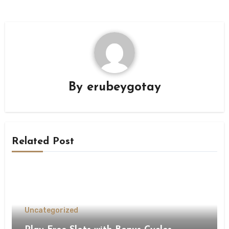
By
erubeygotay
Related Post
Uncategorized