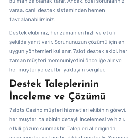
bulmanıza olanak tanır. Ancak, özel sorunlarınız
varsa, canlı destek sisteminden hemen
faydalanabilirsiniz.
Destek ekibimiz, her zaman en hızlı ve etkili
şekilde yanıt verir. Sorununuzun çözümü için en
uygun yöntemleri kullanır. 7slot destek ekibi, her
zaman müşteri memnuniyetini önceliğe alır ve
her müşteriye özel bir yaklaşım sergiler.
Destek Taleplerinin
İnceleme ve Çözümü
7slots Casino müşteri hizmetleri ekibinin görevi,
her müşteri talebinin detaylı incelemesi ve hızlı,
etkili çözüm sunmaktır. Talepleri alındığında,
önce müşteriye tam bir dikkat gösterilir. Sorunun