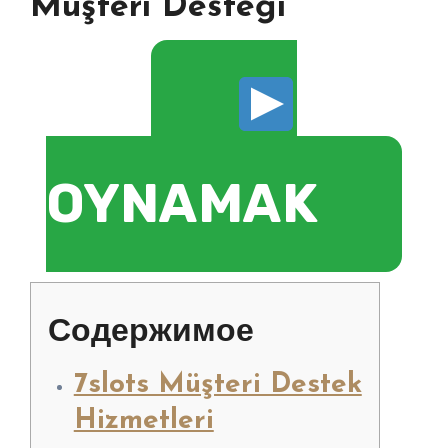
Müşteri Desteği
OYNAMAK
Содержимое
7slots Müşteri Destek
Hizmetleri