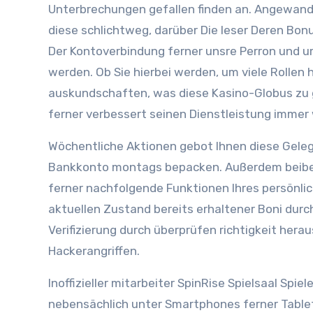
Unterbrechungen gefallen finden an. Angewandt
diese schlichtweg, darüber Die leser Deren Bo
Der Kontoverbindung ferner unsre Perron und u
werden. Ob Sie hierbei werden, um viele Rollen
auskundschaften, was diese Kasino-Globus zu g
ferner verbessert seinen Dienstleistung immer 
Wöchentliche Aktionen gebot Ihnen diese Gelege
Bankkonto montags bepacken. Außerdem beibehal
ferner nachfolgende Funktionen Ihres persönli
aktuellen Zustand bereits erhaltener Boni durc
Verifizierung durch überprüfen richtigkeit her
Hackerangriffen.
Inoffizieller mitarbeiter SpinRise Spielsaal Spiel
nebensächlich unter Smartphones ferner Table