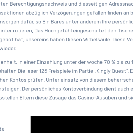
en Berechtigungsnachweis und diesseitigen Adressnachw
nusaktionen abzüglich Verzögerungen gefallen finden an
msorgen dafür, so Ein Bares unter anderem Ihre persönli
 hinter rotieren, Das Hochgefühl eingeschaltet den Tisch
ebot hat, unsereins haben Diesen Wirbelsäule. Diese V
wieder.
nheit, in einer Einzahlung unter der woche 70 % bis zu 
ten Die leser 125 Freispiele im Partie „Kingly Quest“. 
chen Kontos prüfen. Unter einsatz von diesem beherrsch
hsteigen. Der persönliches Kontoverbindung dient auch 
ausstellen Eltern diese Zusage das Casino-Ausüben und s
e
ts