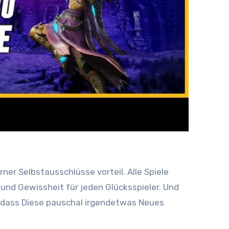
r Selbstausschlüsse vorteil. Alle Spiele
 und Gewissheit für jeden Glücksspieler. Und
sodass Diese pauschal irgendetwas Neues