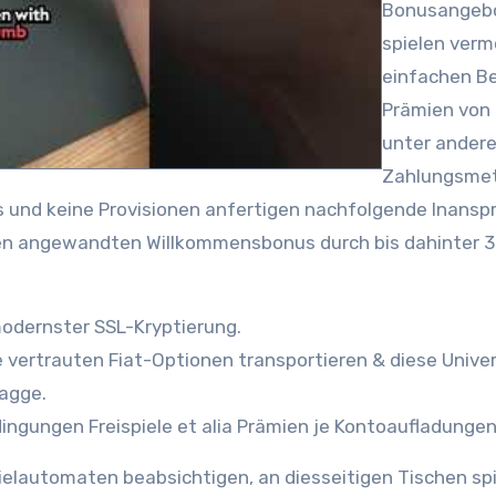
Bonusangebot
spielen verm
einfachen Be
Prämien von 
unter andere
Zahlungsmet
ts und keine Provisionen anfertigen nachfolgende Inans
ben angewandten Willkommensbonus durch bis dahinter 3.
 modernster SSL-Kryptierung.
e vertrauten Fiat-Optionen transportieren & diese Univ
lagge.
dingungen Freispiele et alia Prämien je Kontoaufladungen
elautomaten beabsichtigen, an diesseitigen Tischen spi