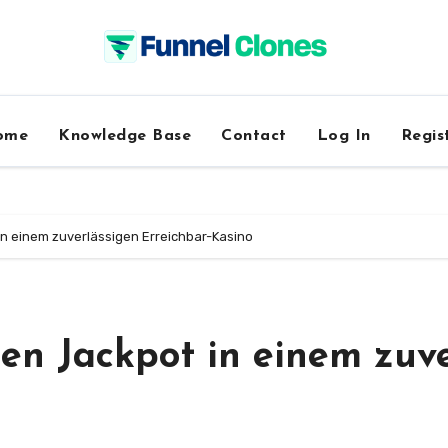
ome
Knowledge Base
Contact
Log In
Regis
in einem zuverlässigen Erreichbar-Kasino
en Jackpot in einem zuv