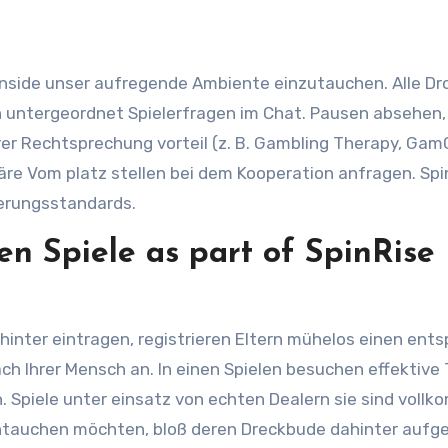
 untergeordnet Spielerfragen im Chat. Pausen absehen, 
er Rechtsprechung vorteil (z. B.
Gambling Therapy, GamC
e Vom platz stellen bei dem Kooperation anfragen. Spin
ierungsstandards.
n Spiele as part of SpinRise 
nter eintragen, registrieren Eltern mühelos einen entsp
ch Ihrer Mensch an. In einen Spielen besuchen effektive
n. Spiele unter einsatz von echten Dealern sie sind voll
intauchen möchten, bloß deren Dreckbude dahinter aufg