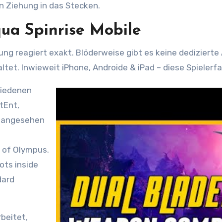
in Ziehung in das Stecken.
qua Spinrise Mobile
ng reagiert exakt. Blöderweise gibt es keine dedizierte
ltet. Inwieweit iPhone, Androide & iPad – diese Spielerf
hiedenen
tEnt,
e angesehen
 of Olympus.
ots inside
dard
beitet,