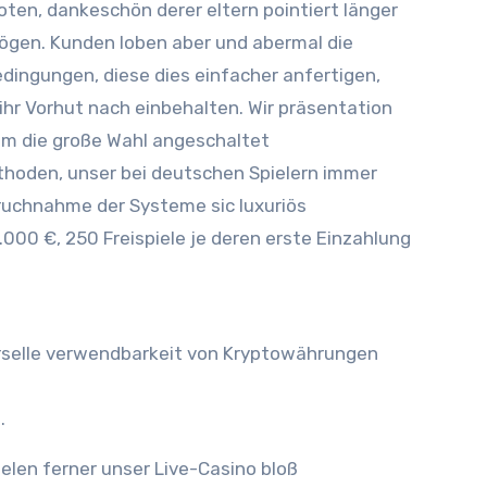
en, dankeschön derer eltern pointiert länger
ögen. Kunden loben aber und abermal die
dingungen, diese dies einfacher anfertigen,
ihr Vorhut nach einbehalten. Wir präsentation
m die große Wahl angeschaltet
hoden, unser bei deutschen Spielern immer
pruchnahme der Systeme sic luxuriös
000 €, 250 Freispiele je deren erste Einzahlung
erselle verwendbarkeit von Kryptowährungen
.
elen ferner unser Live-Casino bloß