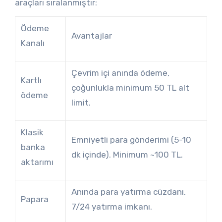
araçları sıralanmıştır:
Ödeme
Avantajlar
Kanalı
Çevrim içi anında ödeme,
Kartlı
çoğunlukla minimum 50 TL alt
ödeme
limit.
Klasik
Emniyetli para gönderimi (5-10
banka
dk içinde). Minimum ~100 TL.
aktarımı
Anında para yatırma cüzdanı,
Papara
7/24 yatırma imkanı.