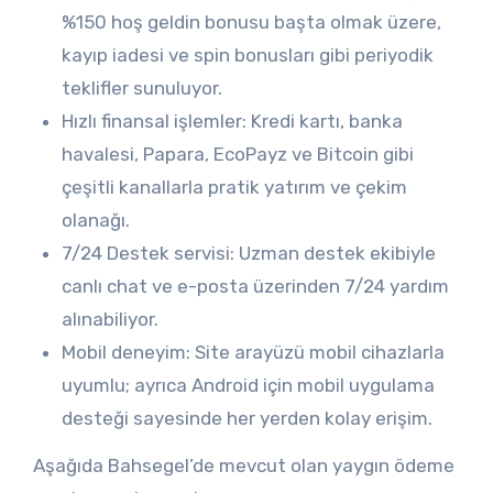
%150 hoş geldin bonusu başta olmak üzere,
kayıp iadesi ve spin bonusları gibi periyodik
teklifler sunuluyor.
Hızlı finansal işlemler: Kredi kartı, banka
havalesi, Papara, EcoPayz ve Bitcoin gibi
çeşitli kanallarla pratik yatırım ve çekim
olanağı.
7/24 Destek servisi: Uzman destek ekibiyle
canlı chat ve e-posta üzerinden 7/24 yardım
alınabiliyor.
Mobil deneyim: Site arayüzü mobil cihazlarla
uyumlu; ayrıca Android için mobil uygulama
desteği sayesinde her yerden kolay erişim.
Aşağıda Bahsegel’de mevcut olan yaygın ödeme