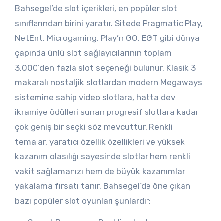
Bahsegel’de slot içerikleri, en popüler slot
sınıflarından birini yaratır. Sitede Pragmatic Play,
NetEnt, Microgaming, Play’n GO, EGT gibi dünya
çapında ünlü slot sağlayıcılarının toplam
3.000’den fazla slot seçeneği bulunur. Klasik 3
makaralı nostaljik slotlardan modern Megaways
sistemine sahip video slotlara, hatta dev
ikramiye ödülleri sunan progresif slotlara kadar
çok geniş bir seçki söz mevcuttur. Renkli
temalar, yaratıcı özellik özellikleri ve yüksek
kazanım olasılığı sayesinde slotlar hem renkli
vakit sağlamanızı hem de büyük kazanımlar
yakalama fırsatı tanır. Bahsegel’de öne çıkan
bazı popüler slot oyunları şunlardır: