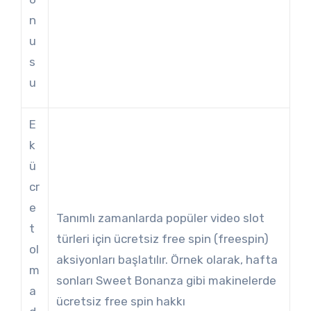
n
u
s
u
E
k
ü
cr
e
Tanımlı zamanlarda popüler video slot
t
türleri için ücretsiz free spin (freespin)
ol
aksiyonları başlatılır. Örnek olarak, hafta
m
sonları Sweet Bonanza gibi makinelerde
a
ücretsiz free spin hakkı