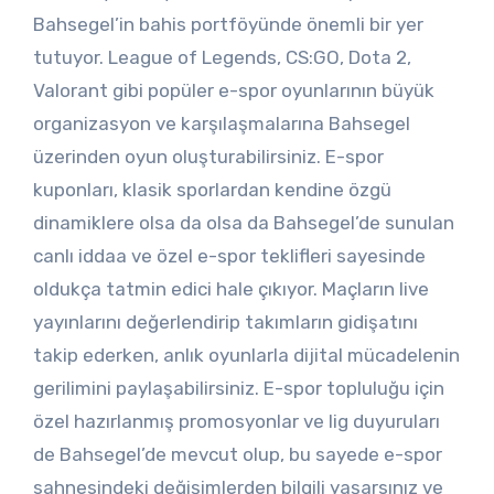
Bahsegel’in bahis portföyünde önemli bir yer
tutuyor. League of Legends, CS:GO, Dota 2,
Valorant gibi popüler e-spor oyunlarının büyük
organizasyon ve karşılaşmalarına Bahsegel
üzerinden oyun oluşturabilirsiniz. E-spor
kuponları, klasik sporlardan kendine özgü
dinamiklere olsa da olsa da Bahsegel’de sunulan
canlı iddaa ve özel e-spor teklifleri sayesinde
oldukça tatmin edici hale çıkıyor. Maçların live
yayınlarını değerlendirip takımların gidişatını
takip ederken, anlık oyunlarla dijital mücadelenin
gerilimini paylaşabilirsiniz. E-spor topluluğu için
özel hazırlanmış promosyonlar ve lig duyuruları
de Bahsegel’de mevcut olup, bu sayede e-spor
sahnesindeki değişimlerden bilgili yaşarsınız ve