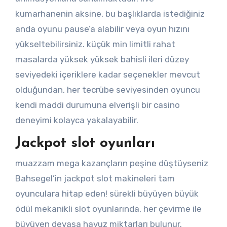
kumarhanenin aksine, bu başlıklarda istediğiniz
anda oyunu pause’a alabilir veya oyun hızını
yükseltebilirsiniz. küçük min limitli rahat
masalarda yüksek yüksek bahisli ileri düzey
seviyedeki içeriklere kadar seçenekler mevcut
olduğundan, her tecrübe seviyesinden oyuncu
kendi maddi durumuna elverişli bir casino
deneyimi kolayca yakalayabilir.
Jackpot slot oyunları
muazzam mega kazançların peşine düştüyseniz
Bahsegel’in jackpot slot makineleri tam
oyunculara hitap eden! sürekli büyüyen büyük
ödül mekanikli slot oyunlarında, her çevirme ile
büyüyen devasa havuz miktarları bulunur.