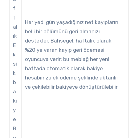
f
t
Her yedi gün yaşadığınız net kayıpların
al
belli bir bölümünü geri almanızı
ık
destekler. Bahsegel, haftalık olarak
E
%20’ye varan kayıp geri ödemesi
k
oyuncuya verir; bu meblağ her yeni
si
haftada otomatik olarak bakiye
k
hesabınıza ek ödeme şeklinde aktarılır
b
ve çekilebilir bakiyeye dönüştürülebilir.
a
ki
y
e
B
o