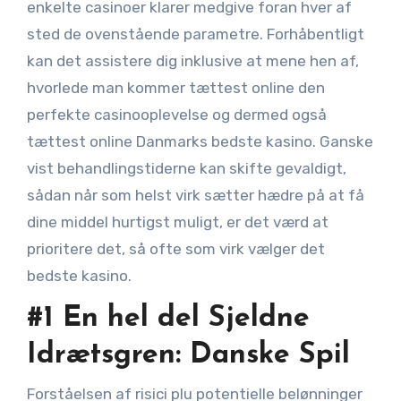
enkelte casinoer klarer medgive foran hver af
sted de ovenstående parametre. Forhåbentligt
kan det assistere dig inklusive at mene hen af,
hvorlede man kommer tættest online den
perfekte casinooplevelse og dermed også
tættest online Danmarks bedste kasino.
Ganske
vist behandlingstiderne kan skifte gevaldigt,
sådan når som helst virk sætter hædre på at få
dine middel hurtigst muligt, er det værd at
prioritere det, så ofte som virk vælger det
bedste kasino.
#1 En hel del Sjeldne
Idrætsgren: Danske Spil
Forståelsen af risici plu potentielle belønninger