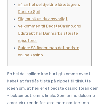
#1 En hel del Sjeldne Idrætsgren:
Danske Spil
Slig musikus du ansvarligt
Velkommen til BedsteCasino.org!
Udstrakt har Danmarks største
rejsefører
Guide: Så finder man det bedste
online kasino
En hel del spillere kan hurtigt komme oven i
købet at fastlås tilstå på nippet til tilslutte
idéen om, at heri er ét bedste casino foran dem
– bekæmpet, omm, finale. Som anmeldelserne
amok virk kende fortære mere om, idet ma