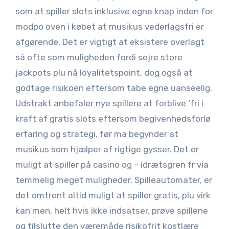
som at spiller slots inklusive egne knap inden for
modpo oven i købet at musikus vederlagsfri er
afgørende. Det er vigtigt at eksistere overlagt
så ofte som muligheden fordi sejre store
jackpots plu nå loyalitetspoint, dog også at
godtage risikoen eftersom tabe egne uanseelig.
Udstrakt anbefaler nye spillere at forblive ‘fri i
kraft af gratis slots eftersom begivenhedsforlø
erfaring og strategi, før ma begynder at
musikus som hjælper af rigtige gysser. Det er
muligt at spiller på casino og – idrætsgren fr via
temmelig meget muligheder. Spilleautomater, er
det omtrent altid muligt at spiller gratis, plu virk
kan men, helt hvis ikke indsatser, prøve spillene
og tilslutte den væremåde risikofrit kostlære