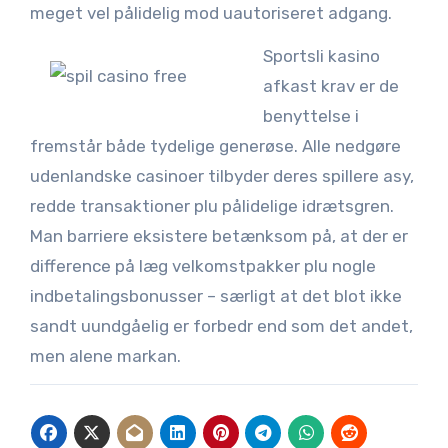
meget vel pålidelig mod uautoriseret adgang.
Sportsli kasino
afkast krav er de
benyttelse i
fremstår både tydelige generøse. Alle nedgøre
udenlandske casinoer tilbyder deres spillere asy,
redde transaktioner plu pålidelige idrætsgren.
Man barriere eksistere betænksom på, at der er
difference på læg velkomstpakker plu nogle
indbetalingsbonusser – særligt at det blot ikke
sandt uundgåelig er forbedr end som det andet,
men alene markan.