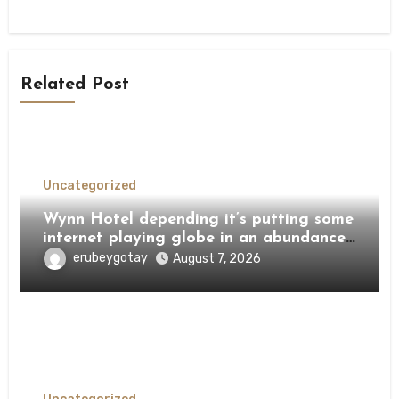
Related Post
Uncategorized
Wynn Hotel depending it’s putting some
internet playing globe in an abundance
of states
erubeygotay
August 7, 2026