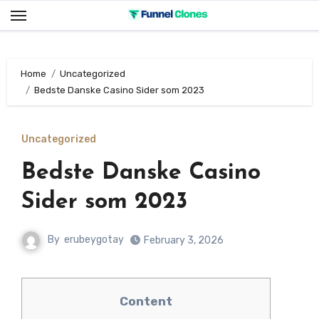
Skip
to
content
Home
Uncategorized
Bedste Danske Casino Sider som 2023
Uncategorized
Bedste Danske Casino
Sider som 2023
By
erubeygotay
February 3, 2026
Content