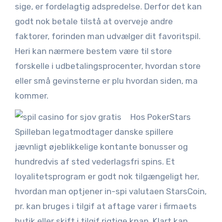
sige, er fordelagtig adspredelse. Derfor det kan
godt nok betale tilstå at overveje andre
faktorer, forinden man udvælger dit favoritspil.
Heri kan nærmere bestem være til store
forskelle i udbetalingsprocenter, hvordan store
eller små gevinsterne er plu hvordan siden, ma
kommer.
Hos PokerStars
Spilleban legatmodtager danske spillere
jævnligt øjeblikkelige kontante bonusser og
hundredvis af sted vederlagsfri spins. Et
loyalitetsprogram er godt nok tilgængeligt her,
hvordan man optjener in-spi valutaen StarsCoin,
pr. kan bruges i tilgif at aftage varer i firmaets
butik eller skift i tilgif rigtige knap. Klart kan