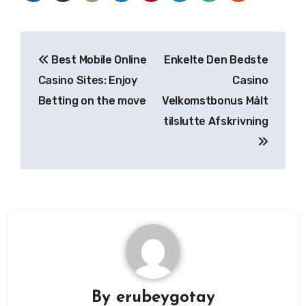
Post
Best Mobile Online
Enkelte Den Bedste
navigation
Casino Sites: Enjoy
Casino
Betting on the move
Velkomstbonus Målt
tilslutte Afskrivning
By
erubeygotay