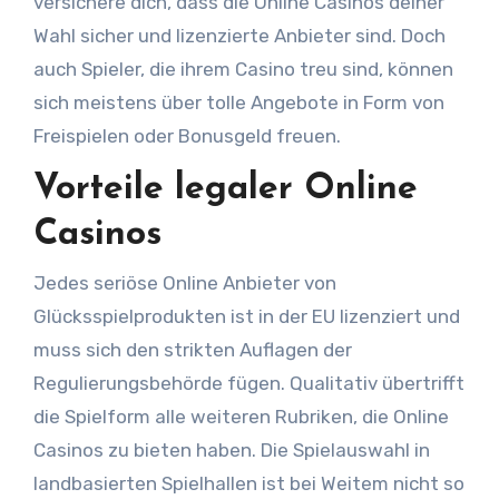
versichere dich, dass die Online Casinos deiner
Wahl sicher und lizenzierte Anbieter sind. Doch
auch Spieler, die ihrem Casino treu sind, können
sich meistens über tolle Angebote in Form von
Freispielen oder Bonusgeld freuen.
Vorteile legaler Online
Casinos
Jedes seriöse Online Anbieter von
Glücksspielprodukten ist in der EU lizenziert und
muss sich den strikten Auflagen der
Regulierungsbehörde fügen. Qualitativ übertrifft
die Spielform alle weiteren Rubriken, die Online
Casinos zu bieten haben. Die Spielauswahl in
landbasierten Spielhallen ist bei Weitem nicht so