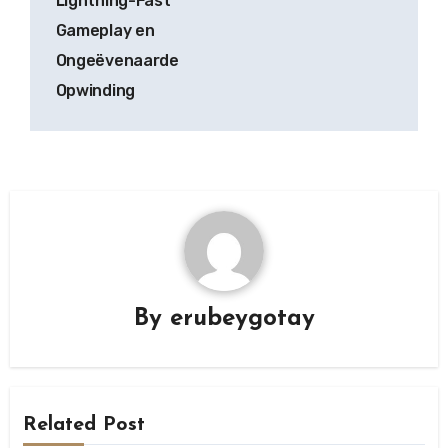
Lightning-Fast
Gameplay en
Ongeëvenaarde
Opwinding
By
erubeygotay
Related Post