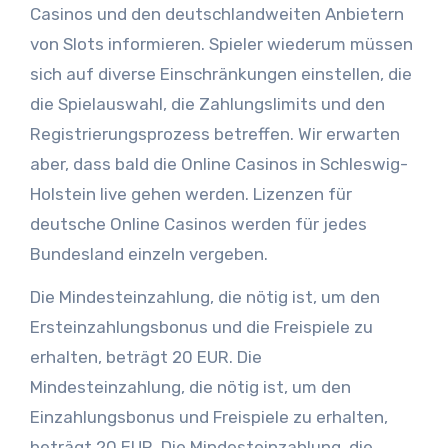
Casinos und den deutschlandweiten Anbietern
von Slots informieren. Spieler wiederum müssen
sich auf diverse Einschränkungen einstellen, die
die Spielauswahl, die Zahlungslimits und den
Registrierungsprozess betreffen. Wir erwarten
aber, dass bald die Online Casinos in Schleswig-
Holstein live gehen werden. Lizenzen für
deutsche Online Casinos werden für jedes
Bundesland einzeln vergeben.
Die Mindesteinzahlung, die nötig ist, um den
Ersteinzahlungsbonus und die Freispiele zu
erhalten, beträgt 20 EUR. Die
Mindesteinzahlung, die nötig ist, um den
Einzahlungsbonus und Freispiele zu erhalten,
beträgt 20 EUR. Die Mindesteinzahlung, die