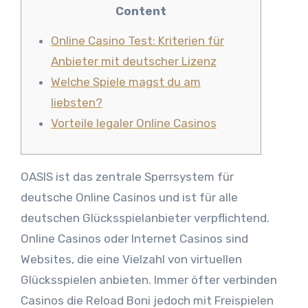
Content
Online Casino Test: Kriterien für
Anbieter mit deutscher Lizenz
Welche Spiele magst du am
liebsten?
Vorteile legaler Online Casinos
OASIS ist das zentrale Sperrsystem für
deutsche Online Casinos und ist für alle
deutschen Glücksspielanbieter verpflichtend.
Online Casinos oder Internet Casinos sind
Websites, die eine Vielzahl von virtuellen
Glücksspielen anbieten. Immer öfter verbinden
Casinos die Reload Boni jedoch mit Freispielen