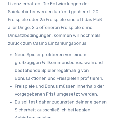
Lizenz erhalten. Die Entwicklungen der
Spielanbieter werden laufend gecheckt. 20
Freispiele oder 25 Freispiele sind oft das Maß
aller Dinge. Sie offerieren Freispiele ohne
Umsatzbedingungen. Kommen wir nochmals
zurück zum Casino Einzahlungsbonus.
Neue Spieler profitieren von einem
großzügigen Willkommensbonus, während
bestehende Spieler regelmäßig von
Bonusaktionen und Freispielen profitieren.
Freispiele und Bonus müssen innerhalb der
vorgegebenen Frist umgesetzt werden.
Du solltest daher zugunsten deiner eigenen
Sicherheit ausschließlich bei legalen
Anbietern spielen.