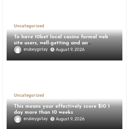
Uncategorized
To have 10bet local casino formal web
site users, well-getting and an
inconvenience-free feel is actually
erubeygotay
August 9, 2026
important
Uncategorized
This means your effectively score $10 1
day more than 10 weeks
erubeygotay
August 9, 2026