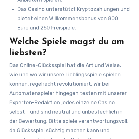
Das Casino unterstützt Kryptozahlungen und
bietet einen Willkommensbonus von 800
Euro und 250 Freispiele.
Welche Spiele magst du am
liebsten?
Das Online-Glücksspiel hat die Art und Weise,
wie und wo wir unsere Lieblingsspiele spielen
können, regelrecht revolutioniert. Wir bei
Automatenspieler hingegen testen mit unserer
Experten-Redaktion jedes einzelne Casino
selbst – und sind neutral und unbestechlich in
der Bewertung. Bitte spiele verantwortungsvoll,
da Glücksspiel süchtig machen kann und