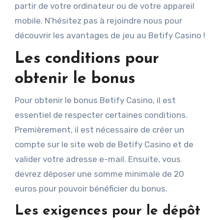
partir de votre ordinateur ou de votre appareil
mobile. N’hésitez pas à rejoindre nous pour
découvrir les avantages de jeu au Betify Casino !
Les conditions pour
obtenir le bonus
Pour obtenir le bonus Betify Casino, il est
essentiel de respecter certaines conditions.
Premièrement, il est nécessaire de créer un
compte sur le site web de Betify Casino et de
valider votre adresse e-mail. Ensuite, vous
devrez déposer une somme minimale de 20
euros pour pouvoir bénéficier du bonus.
Les exigences pour le dépôt