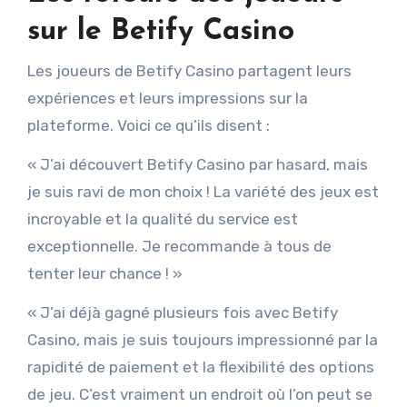
sur le Betify Casino
Les joueurs de Betify Casino partagent leurs
expériences et leurs impressions sur la
plateforme. Voici ce qu’ils disent :
« J’ai découvert Betify Casino par hasard, mais
je suis ravi de mon choix ! La variété des jeux est
incroyable et la qualité du service est
exceptionnelle. Je recommande à tous de
tenter leur chance ! »
« J’ai déjà gagné plusieurs fois avec Betify
Casino, mais je suis toujours impressionné par la
rapidité de paiement et la flexibilité des options
de jeu. C’est vraiment un endroit où l’on peut se