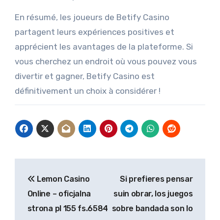
En résumé, les joueurs de Betify Casino
partagent leurs expériences positives et
apprécient les avantages de la plateforme. Si
vous cherchez un endroit où vous pouvez vous
divertir et gagner, Betify Casino est
définitivement un choix à considérer !
Post
Lemon Casino
Si prefieres pensar
navigation
Online – oficjalna
suin obrar, los juegos
strona pl 155 fs.6584
sobre bandada son lo