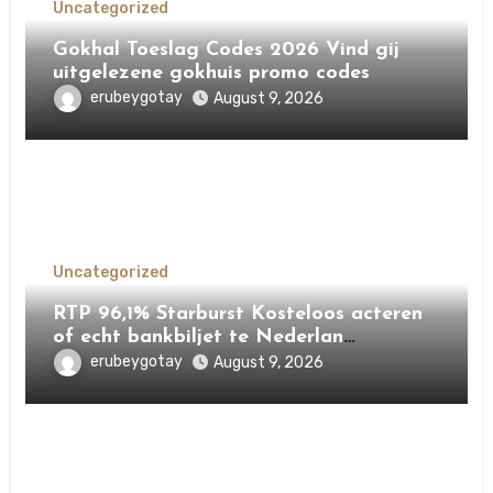
Uncategorized
Gokhal Toeslag Codes 2026 Vind gij
uitgelezene gokhuis promo codes
erubeygotay
August 9, 2026
Uncategorized
RTP 96,1% Starburst Kosteloos acteren
of echt bankbiljet te Nederlan
Kosteloos spins
erubeygotay
August 9, 2026