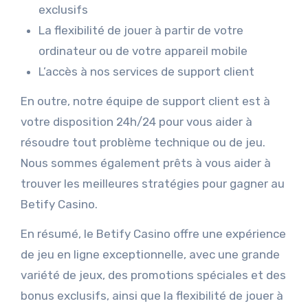
exclusifs
La flexibilité de jouer à partir de votre
ordinateur ou de votre appareil mobile
L’accès à nos services de support client
En outre, notre équipe de support client est à
votre disposition 24h/24 pour vous aider à
résoudre tout problème technique ou de jeu.
Nous sommes également prêts à vous aider à
trouver les meilleures stratégies pour gagner au
Betify Casino.
En résumé, le Betify Casino offre une expérience
de jeu en ligne exceptionnelle, avec une grande
variété de jeux, des promotions spéciales et des
bonus exclusifs, ainsi que la flexibilité de jouer à