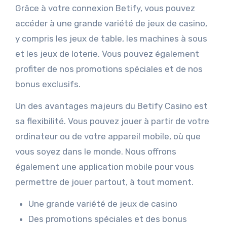
Grâce à votre connexion Betify, vous pouvez
accéder à une grande variété de jeux de casino,
y compris les jeux de table, les machines à sous
et les jeux de loterie. Vous pouvez également
profiter de nos promotions spéciales et de nos
bonus exclusifs.
Un des avantages majeurs du Betify Casino est
sa flexibilité. Vous pouvez jouer à partir de votre
ordinateur ou de votre appareil mobile, où que
vous soyez dans le monde. Nous offrons
également une application mobile pour vous
permettre de jouer partout, à tout moment.
Une grande variété de jeux de casino
Des promotions spéciales et des bonus