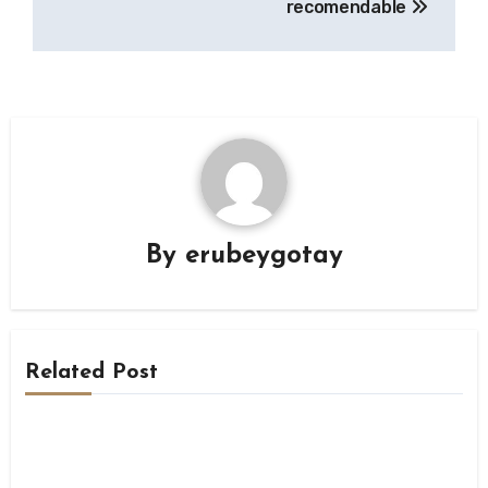
recomendable
By
erubeygotay
Related Post