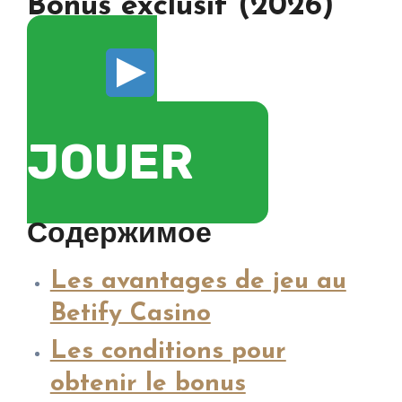
Bonus exclusif (2026)
JOUER
Содержимое
Les avantages de jeu au
Betify Casino
Les conditions pour
obtenir le bonus