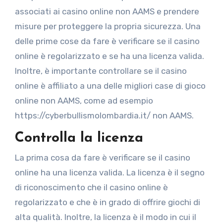
associati ai casino online non AAMS e prendere
misure per proteggere la propria sicurezza. Una
delle prime cose da fare è verificare se il casino
online è regolarizzato e se ha una licenza valida.
Inoltre, è importante controllare se il casino
online è affiliato a una delle migliori case di gioco
online non AAMS, come ad esempio
https://cyberbullismolombardia.it/ non AAMS.
Controlla la licenza
La prima cosa da fare è verificare se il casino
online ha una licenza valida. La licenza è il segno
di riconoscimento che il casino online è
regolarizzato e che è in grado di offrire giochi di
alta qualità. Inoltre, la licenza è il modo in cui il