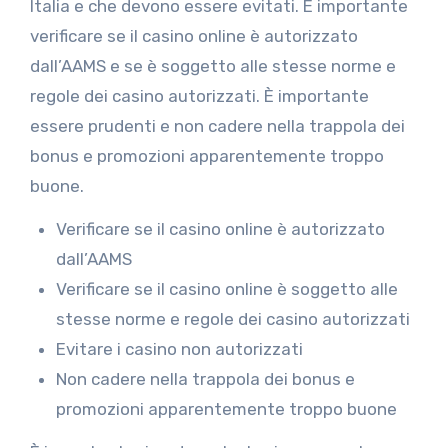
Italia e che devono essere evitati. È importante
verificare se il casino online è autorizzato
dall’AAMS e se è soggetto alle stesse norme e
regole dei casino autorizzati. È importante
essere prudenti e non cadere nella trappola dei
bonus e promozioni apparentemente troppo
buone.
Verificare se il casino online è autorizzato
dall’AAMS
Verificare se il casino online è soggetto alle
stesse norme e regole dei casino autorizzati
Evitare i casino non autorizzati
Non cadere nella trappola dei bonus e
promozioni apparentemente troppo buone