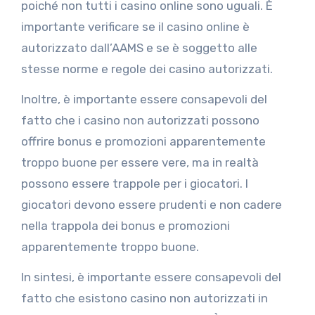
poiché non tutti i casino online sono uguali. È
importante verificare se il casino online è
autorizzato dall’AAMS e se è soggetto alle
stesse norme e regole dei casino autorizzati.
Inoltre, è importante essere consapevoli del
fatto che i casino non autorizzati possono
offrire bonus e promozioni apparentemente
troppo buone per essere vere, ma in realtà
possono essere trappole per i giocatori. I
giocatori devono essere prudenti e non cadere
nella trappola dei bonus e promozioni
apparentemente troppo buone.
In sintesi, è importante essere consapevoli del
fatto che esistono casino non autorizzati in