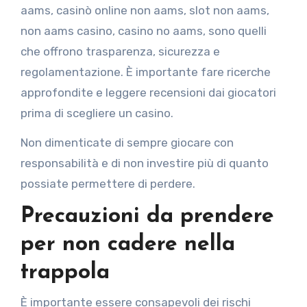
aams, casinò online non aams, slot non aams,
non aams casino, casino no aams, sono quelli
che offrono trasparenza, sicurezza e
regolamentazione. È importante fare ricerche
approfondite e leggere recensioni dai giocatori
prima di scegliere un casino.
Non dimenticate di sempre giocare con
responsabilità e di non investire più di quanto
possiate permettere di perdere.
Precauzioni da prendere
per non cadere nella
trappola
È importante essere consapevoli dei rischi