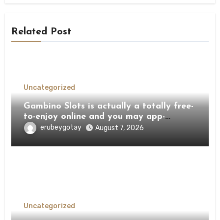
Related Post
Uncategorized
Gambino Slots is actually a totally free-
to-enjoy online and you may app-
situated on-line casino games
erubeygotay
August 7, 2026
Uncategorized