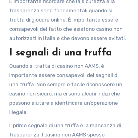
È importante ricordare che la sicurezza e la
trasparenza sono fondamentali quando si
tratta di giocare online. È importante essere
consapevoli del fatto che esistono casino non
autorizzati in Italia e che devono essere evitati.
I segnali di una truffa
Quando si tratta di casino non AAMS, è
importante essere consapevoli dei segnali di
una truffa. Non sempre è facile riconoscere un
casino non sicuro, ma ci sono alcuni indizi che
possono aiutare a identificare un’operazione
illegale.
Il primo segnale di una truffa è la mancanza di
trasparenza. I casino non AAMS spesso