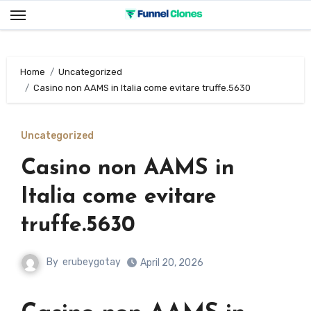
Skip
to
content
Home
Uncategorized
Casino non AAMS in Italia come evitare truffe.5630
Uncategorized
Casino non AAMS in
Italia come evitare
truffe.5630
By
erubeygotay
April 20, 2026