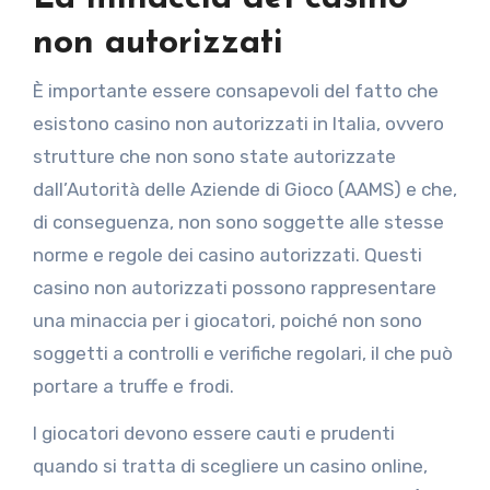
non autorizzati
È importante essere consapevoli del fatto che
esistono casino non autorizzati in Italia, ovvero
strutture che non sono state autorizzate
dall’Autorità delle Aziende di Gioco (AAMS) e che,
di conseguenza, non sono soggette alle stesse
norme e regole dei casino autorizzati. Questi
casino non autorizzati possono rappresentare
una minaccia per i giocatori, poiché non sono
soggetti a controlli e verifiche regolari, il che può
portare a truffe e frodi.
I giocatori devono essere cauti e prudenti
quando si tratta di scegliere un casino online,