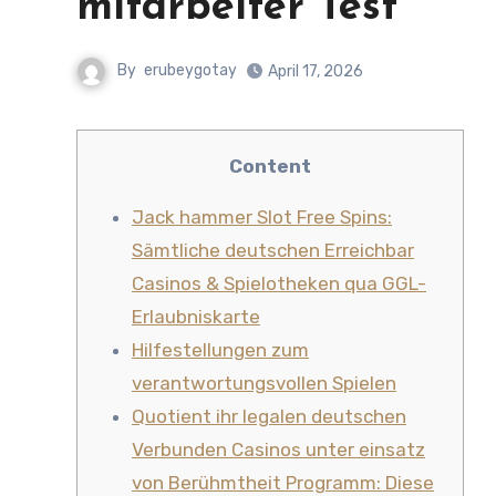
mitarbeiter Test
By
erubeygotay
April 17, 2026
Content
Jack hammer Slot Free Spins:
Sämtliche deutschen Erreichbar
Casinos & Spielotheken qua GGL-
Erlaubniskarte
Hilfestellungen zum
verantwortungsvollen Spielen
Quotient ihr legalen deutschen
Verbunden Casinos unter einsatz
von Berühmtheit Programm: Diese