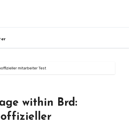
ter
fizieller mitarbeiter Test
ge within Brd:
ffizieller