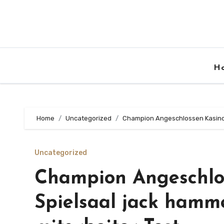
Skip
to
content
H
Home
Uncategorized
Champion Angeschlossen Kasino Ma
Uncategorized
Champion Angeschlos
Spielsaal jack hammer