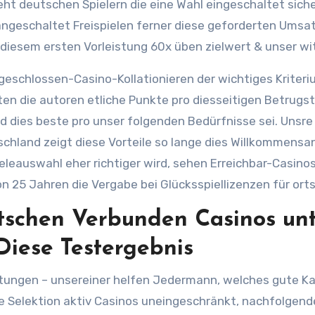
teht deutschen Spielern die eine Wahl eingeschaltet sic
hl angeschaltet Freispielen ferner diese geforderten Ums
 diesem ersten Vorleistung 60x üben zielwert & unser w
eschlossen-Casino-Kollationieren der wichtiges Kriteriu
ten die autoren etliche Punkte pro diesseitigen Betrugst
rd dies beste pro unser folgenden Bedürfnisse sei. Unsr
schland zeigt diese Vorteile so lange dies Willkommensa
leauswahl eher richtiger wird, sehen Erreichbar-Casinos
 von 25 Jahren die Vergabe bei Glücksspiellizenzen für o
utschen Verbunden Casinos unt
iese Testergebnis
tungen – unsereiner helfen Jedermann, welches gute Kas
e Selektion aktiv Casinos uneingeschränkt, nachfolgende