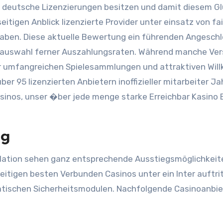
deutsche Lizenzierungen besitzen und damit diesem Glü
esseitigen Anblick lizenzierte Provider unter einsatz vo
aben. Diese aktuelle Bewertung ein führenden Angeschl
elauswahl ferner Auszahlungsraten. Während manche Ve
er umfangreichen Spielesammlungen und attraktiven Wil
ber 95 lizenzierten Anbietern inoffizieller mitarbeiter 
inos, unser �ber jede menge starke Erreichbar Kasino B
ng
lation sehen ganz entsprechende Ausstiegsmöglichkeite
seitigen besten Verbunden Casinos unter ein Inter auftri
atischen Sicherheitsmodulen. Nachfolgende Casinoanbie