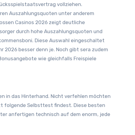
cksspielstaatsvertrag vollziehen.
n fairen Auszahlungsquoten unter anderem
ossen Casinos 2026 zeigt deutliche
rsorger durch hohe Auszahlungsquoten und
lkommensboni. Diese Auswahl eingeschaltet
Jahr 2026 besser denn je. Noch gibt sera zudem
onusangebote wie gleichfalls Freispiele
n in das Hinterhand. Nicht verfehlen möchten
tt folgende Selbsttest findest. Diese besten
ter anfertigen technisch auf dem enorm, jede