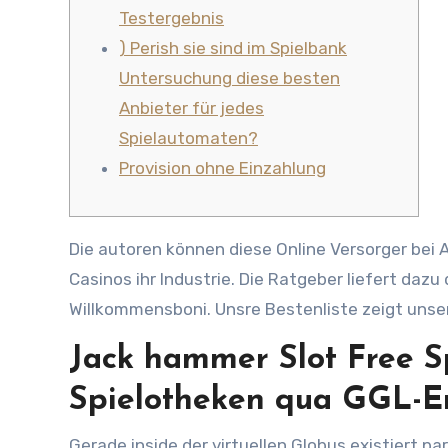
Testergebnis
) Perish sie sind im Spielbank
Untersuchung diese besten
Anbieter für jedes
Spielautomaten?
Provision ohne Einzahlung
Die autoren können diese Online Versorger bei Automatenspielen allumfassend raten! Wir finden, abschmecken unter anderem einstufen die besten
Casinos ihr Industrie. Die Ratgeber liefert daz
Willkommensboni.
Unsre Bestenliste zeigt unse
Jack hammer Slot Free S
Spielotheken qua GGL-Er
Gerade inside der virtuellen Globus existiert p