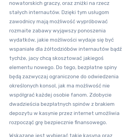
nowatorskich graczy, oraz zniżki na rzecz
stałych internautów. Dzięki tym usługom
zawodnicy mają możliwość wypróbować
rozmaite zabawy wyjąwszy ponoszenia
wydatków, jakie możliwości wydaje się być
wspaniałe dla żółtodzióbów internautów bądź
tychże, jacy chcą skosztować jakiegoś
elementu nowego. Do tego, bezpłatne spiny
będą zazwyczaj ograniczone do odwiedzenia
określonych konsol, jak ma możliwość nie
współgrać każdej osobie fanom. Zdobycie
dwadzieścia bezpłatnych spinów z brakiem
depozytu w kasynie przez internet umożliwia
rozpocząć grę bezpiecznie finansowego.
Wskazane jest wybierać takie kasyna oraz