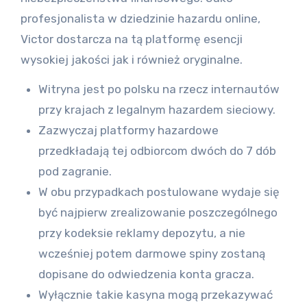
profesjonalista w dziedzinie hazardu online,
Victor dostarcza na tą platformę esencji
wysokiej jakości jak i również oryginalne.
Witryna jest po polsku na rzecz internautów
przy krajach z legalnym hazardem sieciowy.
Zazwyczaj platformy hazardowe
przedkładają tej odbiorcom dwóch do 7 dób
pod zagranie.
W obu przypadkach postulowane wydaje się
być najpierw zrealizowanie poszczególnego
przy kodeksie reklamy depozytu, a nie
wcześniej potem darmowe spiny zostaną
dopisane do odwiedzenia konta gracza.
Wyłącznie takie kasyna mogą przekazywać