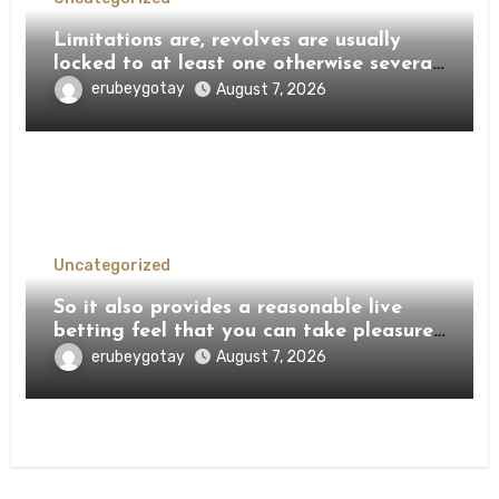
Limitations are, revolves are usually
locked to at least one otherwise several
titles
erubeygotay
August 7, 2026
Uncategorized
So it also provides a reasonable live
betting feel that you can take pleasure
in without having to head to a secure-
erubeygotay
August 7, 2026
established casino