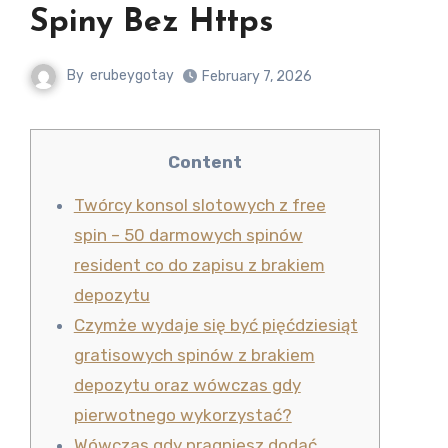
Spiny Bez Https
By
erubeygotay
February 7, 2026
Content
Twórcy konsol slotowych z free
spin – 50 darmowych spinów
resident co do zapisu z brakiem
depozytu
Czymże wydaje się być pięćdziesiąt
gratisowych spinów z brakiem
depozytu oraz wówczas gdy
pierwotnego wykorzystać?
Wówczas gdy pragniesz dodać