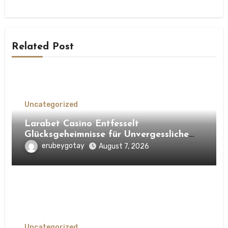
Related Post
Uncategorized
Larabet Casino Entfesselt
Glücksgeheimnisse für Unvergessliche
Gewinnabenteuer
erubeygotay
August 7, 2026
Uncategorized