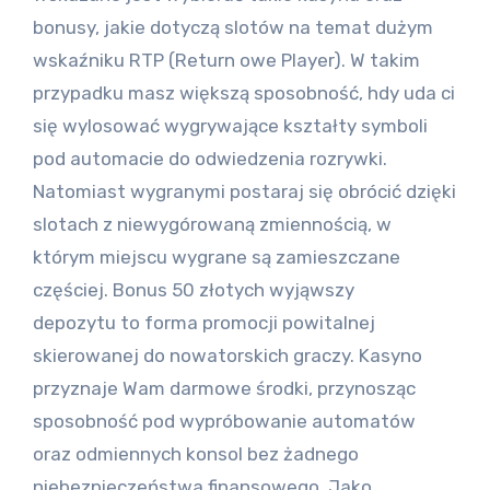
bonusy, jakie dotyczą slotów na temat dużym
wskaźniku RTP (Return owe Player). W takim
przypadku masz większą sposobność, hdy uda ci
się wylosować wygrywające kształty symboli
pod automacie do odwiedzenia rozrywki.
Natomiast wygranymi postaraj się obrócić dzięki
slotach z niewygórowaną zmiennością, w
którym miejscu wygrane są zamieszczane
częściej. Bonus 50 złotych wyjąwszy
depozytu to forma promocji powitalnej
skierowanej do nowatorskich graczy. Kasyno
przyznaje Wam darmowe środki, przynosząc
sposobność pod wypróbowanie automatów
oraz odmiennych konsol bez żadnego
niebezpieczeństwa finansowego. Jako