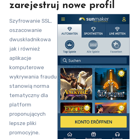
zarejestruj nowe profil
Szyfrowanie SSL,
oszacowanie
dwuskładnikowa
jak i również
aplikacje
komputerowe
wykrywania fraudu
stanowią norma
tematyczny dla
platform
proponujących
lepsze pliki
promocyjne.