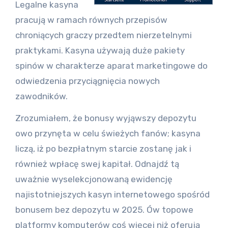
Legalne kasyna
pracują w ramach równych przepisów
chroniących graczy przedtem nierzetelnymi
praktykami. Kasyna używają duże pakiety
spinów w charakterze aparat marketingowe do
odwiedzenia przyciągnięcia nowych
zawodników.
Zrozumiałem, że bonusy wyjąwszy depozytu
owo przynęta w celu świeżych fanów; kasyna
liczą, iż po bezpłatnym starcie zostanę jak i
również wpłacę swej kapitał. Odnajdź tą
uważnie wyselekcjonowaną ewidencję
najistotniejszych kasyn internetowego spośród
bonusem bez depozytu w 2025. Ów topowe
platformy komputerów coś więcej niż oferują