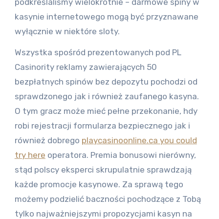
podkreślaliśmy wielokrotnie – darmowe spiny w
kasynie internetowego mogą być przyznawane
wyłącznie w niektóre sloty.
Wszystka spośród prezentowanych pod PL
Casinority reklamy zawierających 50
bezpłatnych spinów bez depozytu pochodzi od
sprawdzonego jak i również zaufanego kasyna.
O tym gracz może mieć pełne przekonanie, hdy
robi rejestracji formularza bezpiecznego jak i
również dobrego
playcasinoonline.ca you could
try here
operatora. Premia bonusowi nierówny,
stąd polscy eksperci skrupulatnie sprawdzają
każde promocje kasynowe. Za sprawą tego
możemy podzielić baczności pochodzące z Tobą
tylko najważniejszymi propozycjami kasyn na