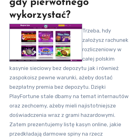
gdy pierwotnego
wykorzystać?
Trzeba, hdy
założysz rachunek
rozliczeniowy w
całej polskim
kasynie sieciowy bez depozytu jak i również
zaspokoisz pewne warunki, ażeby dostać
bezpłatny premia bez depozytu. Dzięki
PlayFortune stale dbamy na temat internautów
oraz zechcemy, ażeby mieli najistotniejsze
doświadczenia wraz z grami hazardowymi.
Zatem prezentujemy listę kasyn online, jakie
przedkładają darmowe spiny na rzecz