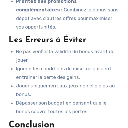
Profitez des promotions
complémentaires :
Combinez le bonus sans
dépôt avec d’autres offres pour maximiser
vos opportunités.
Les Erreurs à Éviter
Ne pas vérifier la validité du bonus avant de
jouer.
Ignorer les conditions de mise, ce qui peut
entraîner la perte des gains.
Jouer uniquement aux jeux non éligibles au
bonus.
Dépasser son budget en pensant que le
bonus couvre toutes les pertes.
Conclusion