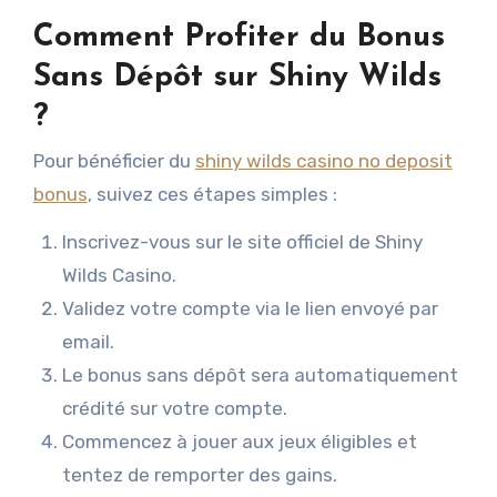
Comment Profiter du Bonus
Sans Dépôt sur Shiny Wilds
?
Pour bénéficier du
shiny wilds casino no deposit
bonus
, suivez ces étapes simples :
Inscrivez-vous sur le site officiel de Shiny
Wilds Casino.
Validez votre compte via le lien envoyé par
email.
Le bonus sans dépôt sera automatiquement
crédité sur votre compte.
Commencez à jouer aux jeux éligibles et
tentez de remporter des gains.