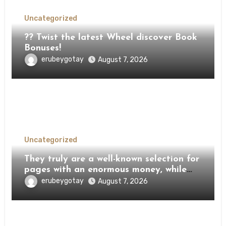
Uncategorized
?? Twist the latest Wheel discover Book
Bonuses!
erubeygotay
August 7, 2026
Uncategorized
They truly are a well-known selection for
pages with an enormous money, while
they have the ability to keeps larger
erubeygotay
August 7, 2026
advantages