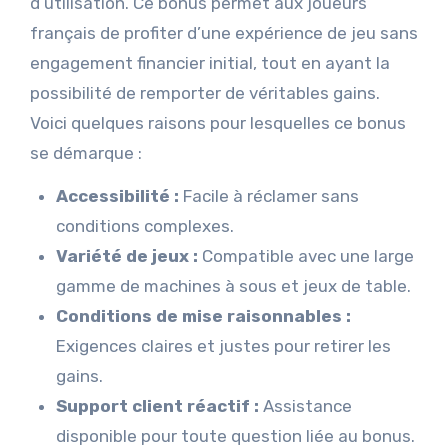
d’utilisation. Ce bonus permet aux joueurs
français de profiter d’une expérience de jeu sans
engagement financier initial, tout en ayant la
possibilité de remporter de véritables gains.
Voici quelques raisons pour lesquelles ce bonus
se démarque :
Accessibilité :
Facile à réclamer sans
conditions complexes.
Variété de jeux :
Compatible avec une large
gamme de machines à sous et jeux de table.
Conditions de mise raisonnables :
Exigences claires et justes pour retirer les
gains.
Support client réactif :
Assistance
disponible pour toute question liée au bonus.