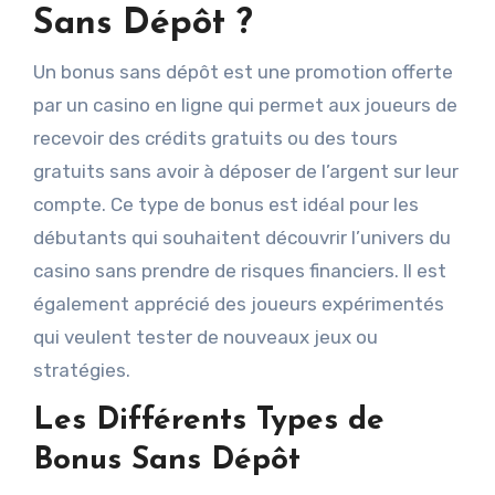
Sans Dépôt ?
Un bonus sans dépôt est une promotion offerte
par un casino en ligne qui permet aux joueurs de
recevoir des crédits gratuits ou des tours
gratuits sans avoir à déposer de l’argent sur leur
compte. Ce type de bonus est idéal pour les
débutants qui souhaitent découvrir l’univers du
casino sans prendre de risques financiers. Il est
également apprécié des joueurs expérimentés
qui veulent tester de nouveaux jeux ou
stratégies.
Les Différents Types de
Bonus Sans Dépôt