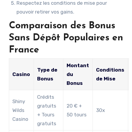
Respectez les conditions de mise pour
pouvoir retirer vos gains.
Comparaison des Bonus
Sans Dépôt Populaires en
France
Montant
Type de
Conditions
Casino
du
Bonus
de Mise
Bonus
Crédits
Shiny
gratuits
20 € +
Wilds
30x
+ Tours
50 tours
Casino
gratuits