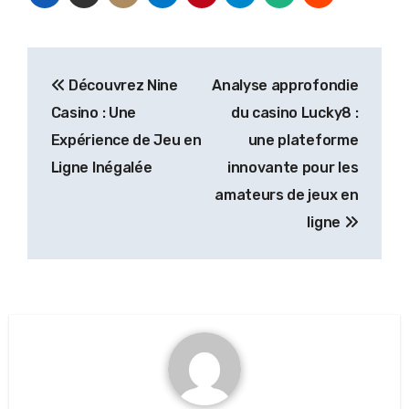
Post
Découvrez Nine
Analyse approfondie
navigation
Casino : Une
du casino Lucky8 :
Expérience de Jeu en
une plateforme
Ligne Inégalée
innovante pour les
amateurs de jeux en
ligne