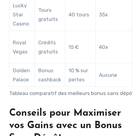
Lucky
Tours
Star
40 tours
35x
gratuits
Casino
Royal
Crédits
15 €
40x
Vegas
gratuits
Golden
Bonus
10 % sur
Aucune
Palace
cashback
pertes
Tableau comparatif des meilleurs bonus sans dépôt
Conseils pour Maximiser
vos Gains avec un Bonus