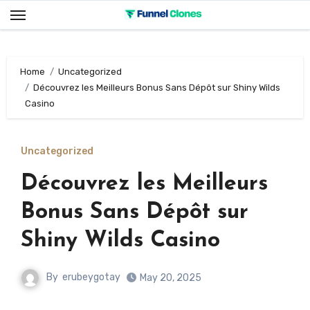
Skip
to
content
Home
Uncategorized
Découvrez les Meilleurs Bonus Sans Dépôt sur Shiny Wilds
Casino
Uncategorized
Découvrez les Meilleurs
Bonus Sans Dépôt sur
Shiny Wilds Casino
By
erubeygotay
May 20, 2025