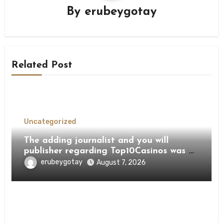
By
erubeygotay
Related Post
Uncategorized
The adding journalist and you will
publisher regarding Top10Casinos was a
professional to the each other
erubeygotay
August 7, 2026
journalism and gaming