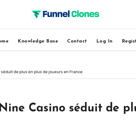
ome
Knowledge Base
Contact
Log In
Regis
séduit de plus en plus de joueurs en France
ine Casino séduit de plu