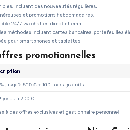
nibles, incluant des nouveautés régulières.
énéreuses et promotions hebdomadaires.
ble 24/7 via chat en direct et email.
les méthodes incluant cartes bancaires, portefeuilles é
ée pour smartphones et tablettes.
ffres promotionnelles
cription
% jusqu’à 500 € + 100 tours gratuits
% jusqu’à 200 €
s à des offres exclusives et gestionnaire personnel