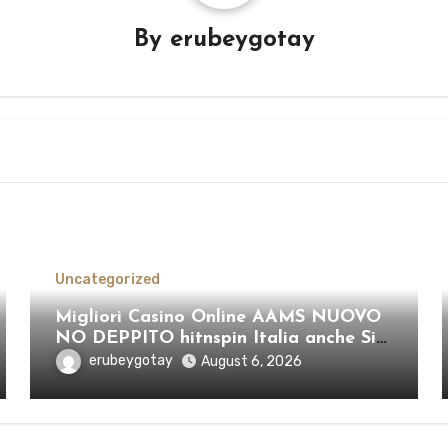
By
erubeygotay
Uncategorized
Migliori Casino Online AAMS NUOVO
NO DEPPITO hitnspin Italia anche Siti
Casa da gioco Sicuri nel 2026
erubeygotay
August 6, 2026