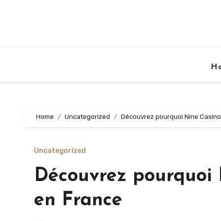
Skip
to
content
H
Home
Uncategorized
Découvrez pourquoi Nine Casino 
Uncategorized
Découvrez pourquoi N
en France