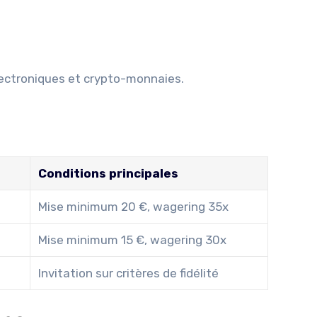
lectroniques et crypto-monnaies.
Conditions principales
Mise minimum 20 €, wagering 35x
Mise minimum 15 €, wagering 30x
Invitation sur critères de fidélité