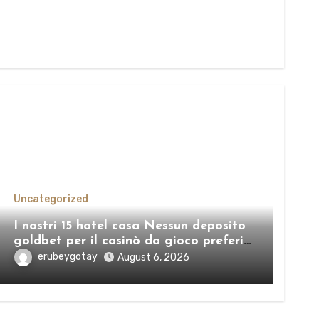
Uncategorized
I nostri 15 hotel casa Nessun deposito
goldbet per il casinò da gioco preferiti
a Londra, Impero Unito nel 2026 Place
erubeygotay
August 6, 2026
to Stay