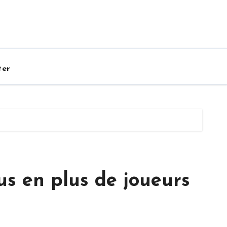
ter
s en plus de joueurs