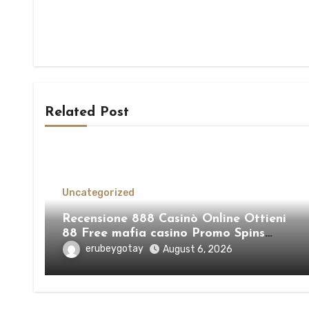
Related Post
Uncategorized
Recensione 888 Casinò Online Ottieni
88 Free mafia casino Promo Spins
Senza indugio!
erubeygotay
August 6, 2026