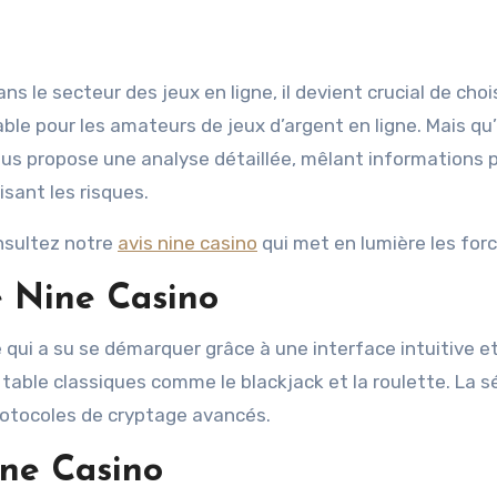
e pour les amateurs de jeux d’argent en ligne. Mais qu’
 vous propose une analyse détaillée, mêlant informations 
sant les risques.
nsultez notre
avis nine casino
qui met en lumière les for
e Nine Casino
 qui a su se démarquer grâce à une interface intuitive e
 table classiques comme le blackjack et la roulette. La 
protocoles de cryptage avancés.
ine Casino