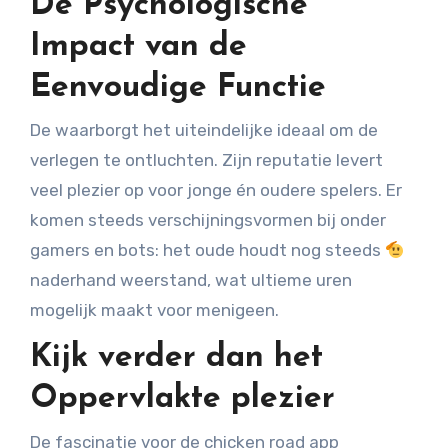
De Psychologische
Impact van de
Eenvoudige Functie
De waarborgt het uiteindelijke ideaal om de
verlegen te ontluchten. Zijn reputatie levert
veel plezier op voor jonge én oudere spelers. Er
komen steeds verschijningsvormen bij onder
gamers en bots: het oude houdt nog steeds
naderhand weerstand, wat ultieme uren
mogelijk maakt voor menigeen.
Kijk verder dan het
Oppervlakte plezier
De fascinatie voor de chicken road app