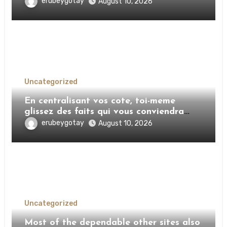
losowosci i mozesz uczciwosci,
erubeygotay
August 10, 2026
zapewniajac graczom transparentne
kryteria gra
Uncategorized
En centralisant vos cote, toi-meme
glissez des faits qui vous conviendra
creent ranimer les liberalite !
erubeygotay
August 10, 2026
Uncategorized
Most of the dependable other sites also