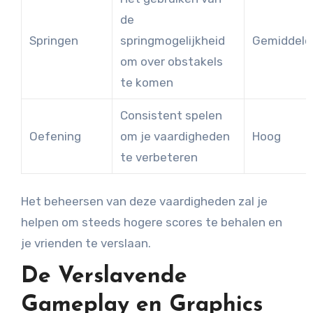
de
Springen
springmogelijkheid
Gemiddeld
om over obstakels
te komen
Consistent spelen
Oefening
om je vaardigheden
Hoog
te verbeteren
Het beheersen van deze vaardigheden zal je
helpen om steeds hogere scores te behalen en
je vrienden te verslaan.
De Verslavende
Gameplay en Graphics