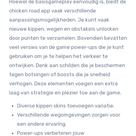
Hoewel de basisgameplay eenvoudig is, biedt de
chicken road app vaak verschillende
aanpassingsmogelijkheden. Je kunt vaak
nieuwe kippen, wegen en obstakels unlocken
door punten te verzamelen. Bovendien bevatten
veel versies van de game power-ups die je kunt
gebruiken om je te helpen het verkeer te
ontwijken. Denk aan schilden die je beschermen
tegen botsingen of boosts die je snelheid
verhogen. Deze elementen voegen een extra
laag van strategie en plezier toe aan de game.
Diverse kippen skins toevoegen variatie.
Verschillende wegomgevingen zorgen voor
een andere ervaring.
Power-ups verbeteren jouw