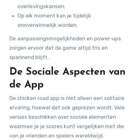
overlevingskansen.
Op elk moment kan je tijdelijk
onoverwinnelijk worden.
De aanpassingsmogelijkheden en power-ups
zorgen ervoor dat de game altijd fris en
spannend blijft.
De Sociale Aspecten van
de App
De chicken road app is niet alleen een solitaire
ervaring, hoewel dat ook geprezen wordt. Vele
versies beschikken over sociale elementen
waarmee je je scores kunt vergelijken met die
van je vrienden en spelers wereldwijd.