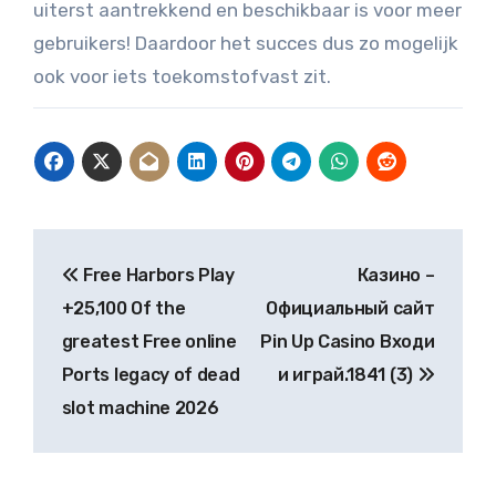
uiterst aantrekkend en beschikbaar is voor meer
gebruikers! Daardoor het succes dus zo mogelijk
ook voor iets toekomstofvast zit.
Post
Free Harbors Play
Казино –
navigation
+25,100 Of the
Официальный сайт
greatest Free online
Pin Up Casino Входи
Ports legacy of dead
и играй.1841 (3)
slot machine 2026