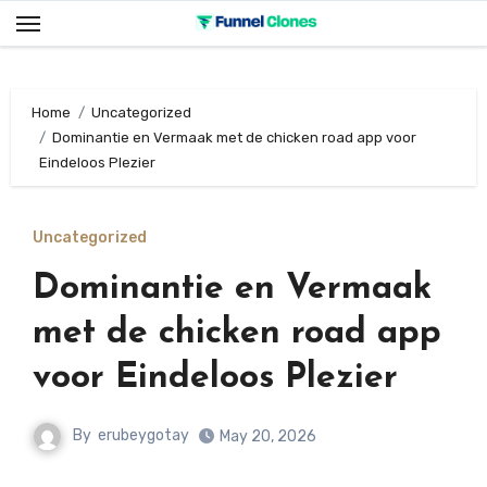
Skip
to
content
Home
Uncategorized
Dominantie en Vermaak met de chicken road app voor
Eindeloos Plezier
Uncategorized
Dominantie en Vermaak
met de chicken road app
voor Eindeloos Plezier
By
erubeygotay
May 20, 2026