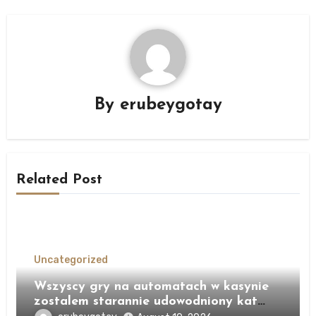
By
erubeygotay
Related Post
Uncategorized
Wszyscy gry na automatach w kasynie
zostalem starannie udowodniony kat