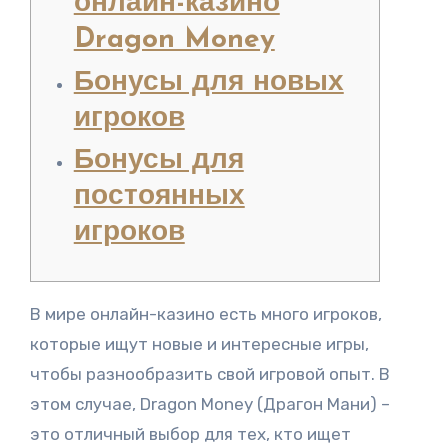
онлайн-казино
Dragon Money
Бонусы для новых
игроков
Бонусы для
постоянных
игроков
В мире онлайн-казино есть много игроков,
которые ищут новые и интересные игры,
чтобы разнообразить свой игровой опыт. В
этом случае, Dragon Money (Драгон Мани) –
это отличный выбор для тех, кто ищет