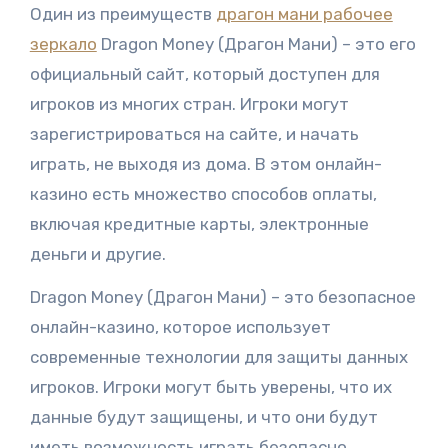
Один из преимуществ
драгон мани рабочее
зеркало
Dragon Money (Драгон Мани) – это его
официальный сайт, который доступен для
игроков из многих стран. Игроки могут
зарегистрироваться на сайте, и начать
играть, не выходя из дома. В этом онлайн-
казино есть множество способов оплаты,
включая кредитные карты, электронные
деньги и другие.
Dragon Money (Драгон Мани) – это безопасное
онлайн-казино, которое использует
современные технологии для защиты данных
игроков. Игроки могут быть уверены, что их
данные будут защищены, и что они будут
иметь возможность играть безопасно.