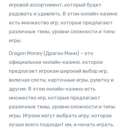
игровой ассортимент, который будет
радовать и удивлять. В этом онлайн-казино
есть множество игр, которые предлагают
различные темы, уровни сложности и типы
игры.
Dragon Money (Драгон Мани) – это
официальное онлайн-казино, которое
предлагает игрокам широкий выбор игр,
включая слоты, карточные игры, рулетку и
другие. В этом онлайн-казино есть
множество игр, которые предлагают
различные темы, уровни сложности и типы
игры. Игроки могут выбрать игру, которая
лучше всего подходит им, и начать играть.