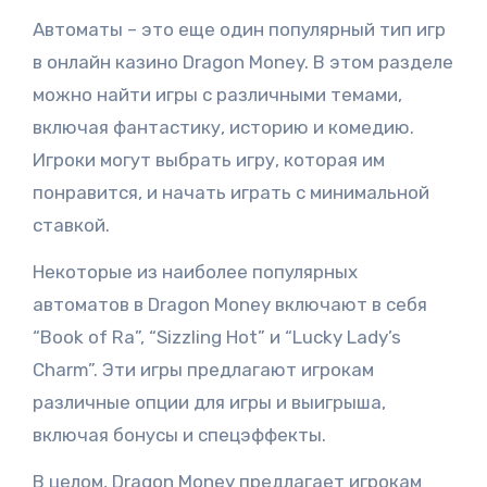
Автоматы – это еще один популярный тип игр
в онлайн казино Dragon Money. В этом разделе
можно найти игры с различными темами,
включая фантастику, историю и комедию.
Игроки могут выбрать игру, которая им
понравится, и начать играть с минимальной
ставкой.
Некоторые из наиболее популярных
автоматов в Dragon Money включают в себя
“Book of Ra”, “Sizzling Hot” и “Lucky Lady’s
Charm”. Эти игры предлагают игрокам
различные опции для игры и выигрыша,
включая бонусы и спецэффекты.
В целом, Dragon Money предлагает игрокам