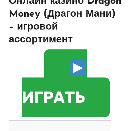
Онлайн казино Dragon
Money (Драгон Мани)
– игровой
ассортимент
ИГРАТЬ