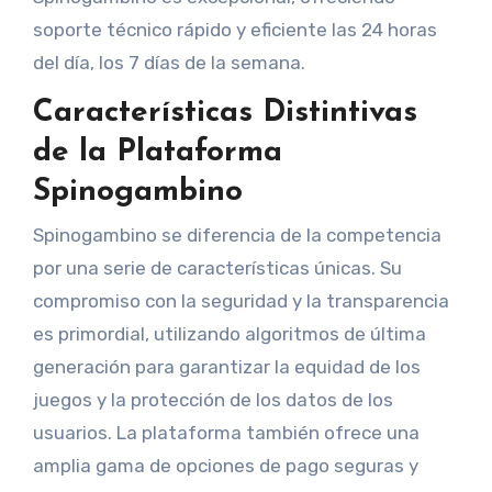
soporte técnico rápido y eficiente las 24 horas
del día, los 7 días de la semana.
Características Distintivas
de la Plataforma
Spinogambino
Spinogambino se diferencia de la competencia
por una serie de características únicas. Su
compromiso con la seguridad y la transparencia
es primordial, utilizando algoritmos de última
generación para garantizar la equidad de los
juegos y la protección de los datos de los
usuarios. La plataforma también ofrece una
amplia gama de opciones de pago seguras y