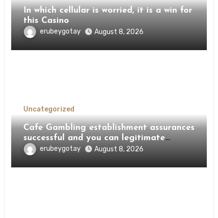
In which cellular is worried, it is a win for
this Casino
erubeygotay
August 8, 2026
Uncategorized
Cafe Gambling establishment assurances
successful and you can legitimate
winnings because of the integrating
erubeygotay
August 8, 2026
blockchain and you may peer-to-fellow
costs