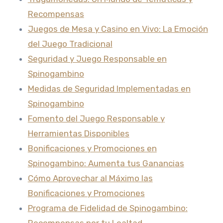
Recompensas
Juegos de Mesa y Casino en Vivo: La Emoción
del Juego Tradicional
Seguridad y Juego Responsable en
Spinogambino
Medidas de Seguridad Implementadas en
Spinogambino
Fomento del Juego Responsable y
Herramientas Disponibles
Bonificaciones y Promociones en
Spinogambino: Aumenta tus Ganancias
Cómo Aprovechar al Máximo las
Bonificaciones y Promociones
Programa de Fidelidad de Spinogambino: