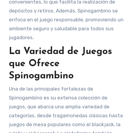
convenientes, lo que facilita la realización de
depósitos y retiros. Además, Spinogambino se
enfoca en el juego responsable, promoviendo un
ambiente seguro y saludable para todos sus
jugadores.
La Variedad de Juegos
que Ofrece
Spinogambino
Una de las principales fortalezas de
Spinogambino es su extensa colección de
juegos, que abarca una amplia variedad de
categorías, desde tragamonedas clásicas hasta
juegos de mesa populares como el blackjack, la