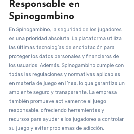
Responsable en
Spinogambino
En Spinogambino, la seguridad de los jugadores
es una prioridad absoluta. La plataforma utiliza
las últimas tecnologías de encriptación para
proteger los datos personales y financieros de
los usuarios. Además, Spinogambino cumple con
todas las regulaciones y normativas aplicables
en materia de juego en línea, lo que garantiza un
ambiente seguro y transparente. La empresa
también promueve activamente el juego
responsable, ofreciendo herramientas y
recursos para ayudar a los jugadores a controlar
su juego y evitar problemas de adicción.