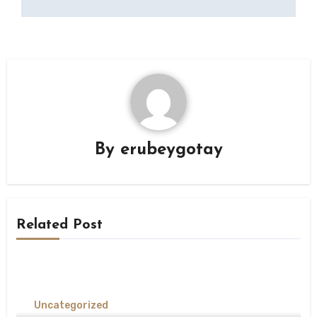
By
erubeygotay
Related Post
Uncategorized