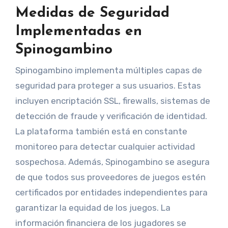
Medidas de Seguridad
Implementadas en
Spinogambino
Spinogambino implementa múltiples capas de
seguridad para proteger a sus usuarios. Estas
incluyen encriptación SSL, firewalls, sistemas de
detección de fraude y verificación de identidad.
La plataforma también está en constante
monitoreo para detectar cualquier actividad
sospechosa. Además, Spinogambino se asegura
de que todos sus proveedores de juegos estén
certificados por entidades independientes para
garantizar la equidad de los juegos. La
información financiera de los jugadores se