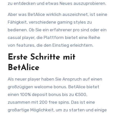
zu entdecken und etwas Neues auszuprobieren.
Aber was BetAlice wirklich auszeichnet, ist seine
Fähigkeit, verschiedene gaming styles zu
bedienen. Ob Sie ein erfahrener pro sind oder ein
casual player, die Plattform bietet eine Reihe
von features, die den Einstieg erleichtern.
Erste Schritte mit
BetAlice
Als neuer player haben Sie Anspruch auf einen
großzügigen welcome bonus. BetAlice bietet
einen 100% deposit bonus bis zu €500,
zusammen mit 200 free spins. Das ist eine
großartige Möglichkeit, um zu starten und einige