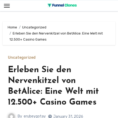
Skip
to
content
Home
Uncategorized
Erleben Sie den Nervenkitzel von BetAlice: Eine Welt mit
12.500+ Casino Games
Uncategorized
Erleben Sie den
Nervenkitzel von
BetAlice: Eine Welt mit
12.500+ Casino Games
By
erubeygotay
January 31, 2026