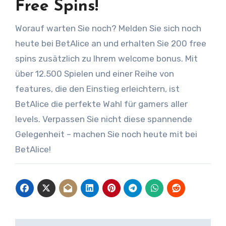
Free Spins!
Worauf warten Sie noch? Melden Sie sich noch
heute bei BetAlice an und erhalten Sie 200 free
spins zusätzlich zu Ihrem welcome bonus. Mit
über 12.500 Spielen und einer Reihe von
features, die den Einstieg erleichtern, ist
BetAlice die perfekte Wahl für gamers aller
levels. Verpassen Sie nicht diese spannende
Gelegenheit – machen Sie noch heute mit bei
BetAlice!