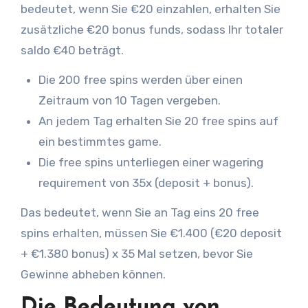
bedeutet, wenn Sie €20 einzahlen, erhalten Sie
zusätzliche €20 bonus funds, sodass Ihr totaler
saldo €40 beträgt.
Die 200 free spins werden über einen
Zeitraum von 10 Tagen vergeben.
An jedem Tag erhalten Sie 20 free spins auf
ein bestimmtes game.
Die free spins unterliegen einer wagering
requirement von 35x (deposit + bonus).
Das bedeutet, wenn Sie an Tag eins 20 free
spins erhalten, müssen Sie €1.400 (€20 deposit
+ €1.380 bonus) x 35 Mal setzen, bevor Sie
Gewinne abheben können.
Die Bedeutung von