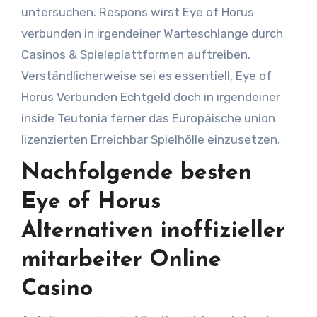
untersuchen. Respons wirst Eye of Horus
verbunden in irgendeiner Warteschlange durch
Casinos & Spieleplattformen auftreiben.
Verständlicherweise sei es essentiell, Eye of
Horus Verbunden Echtgeld doch in irgendeiner
inside Teutonia ferner das Europäische union
lizenzierten Erreichbar Spielhölle einzusetzen.
Nachfolgende besten
Eye of Horus
Alternativen inoffizieller
mitarbeiter Online
Casino