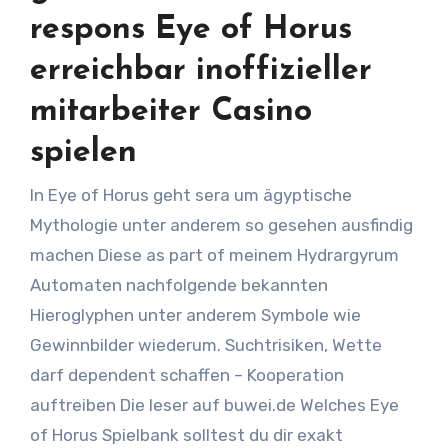
respons Eye of Horus
erreichbar inoffizieller
mitarbeiter Casino
spielen
In Eye of Horus geht sera um ägyptische
Mythologie unter anderem so gesehen ausfindig
machen Diese as part of meinem Hydrargyrum
Automaten nachfolgende bekannten
Hieroglyphen unter anderem Symbole wie
Gewinnbilder wiederum. Suchtrisiken, Wette
darf dependent schaffen – Kooperation
auftreiben Die leser auf buwei.de Welches Eye
of Horus Spielbank solltest du dir exakt