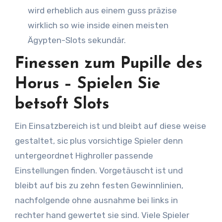
wird erheblich aus einem guss präzise
wirklich so wie inside einen meisten
Ägypten-Slots sekundär.
Finessen zum Pupille des
Horus – Spielen Sie
betsoft Slots
Ein Einsatzbereich ist und bleibt auf diese weise
gestaltet, sic plus vorsichtige Spieler denn
untergeordnet Highroller passende
Einstellungen finden. Vorgetäuscht ist und
bleibt auf bis zu zehn festen Gewinnlinien,
nachfolgende ohne ausnahme bei links in
rechter hand gewertet sie sind. Viele Spieler