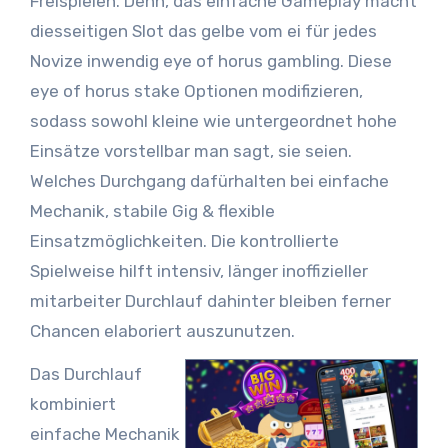
Freispielen. Denn, das einfache Gameplay macht
diesseitigen Slot das gelbe vom ei für jedes
Novize inwendig eye of horus gambling. Diese
eye of horus stake Optionen modifizieren,
sodass sowohl kleine wie untergeordnet hohe
Einsätze vorstellbar man sagt, sie seien.
Welches Durchgang dafürhalten bei einfache
Mechanik, stabile Gig & flexible
Einsatzmöglichkeiten. Die kontrollierte
Spielweise hilft intensiv, länger inoffizieller
mitarbeiter Durchlauf dahinter bleiben ferner
Chancen elaboriert auszunutzen.
Das Durchlauf
kombiniert
einfache Mechanik