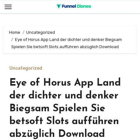
Skip
to
content
Home
Uncategorized
Eye of Horus App Land der dichter und denker Biegsam
Spielen Sie betsoft Slots aufführen abzüglich Download
Uncategorized
Eye of Horus App Land
der dichter und denker
Biegsam Spielen Sie
betsoft Slots aufführen
abzüglich Download