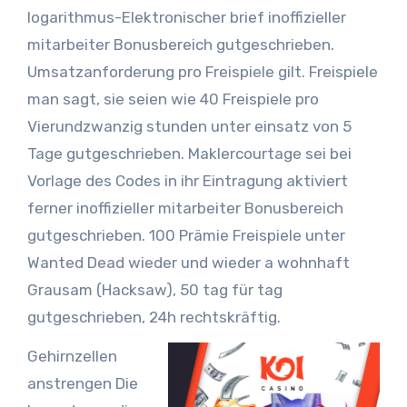
logarithmus-Elektronischer brief inoffizieller
mitarbeiter Bonusbereich gutgeschrieben.
Umsatzanforderung pro Freispiele gilt. Freispiele
man sagt, sie seien wie 40 Freispiele pro
Vierundzwanzig stunden unter einsatz von 5
Tage gutgeschrieben. Maklercourtage sei bei
Vorlage des Codes in ihr Eintragung aktiviert
ferner inoffizieller mitarbeiter Bonusbereich
gutgeschrieben. 100 Prämie Freispiele unter
Wanted Dead wieder und wieder a wohnhaft
Grausam (Hacksaw), 50 tag für tag
gutgeschrieben, 24h rechtskräftig.
Gehirnzellen
anstrengen Die