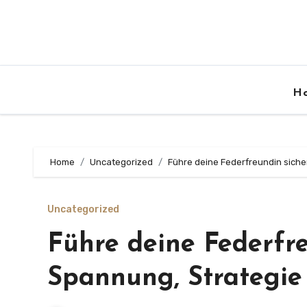
Skip
to
content
H
Home
Uncategorized
Führe deine Federfreundin siche
Uncategorized
Führe deine Federfre
Spannung, Strategie