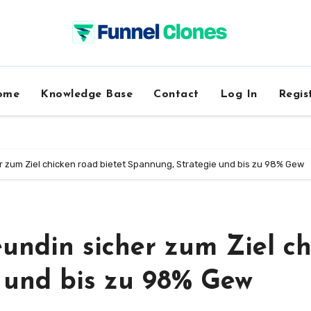
ome
Knowledge Base
Contact
Log In
Regis
r zum Ziel chicken road bietet Spannung, Strategie und bis zu 98% Gew
undin sicher zum Ziel ch
 und bis zu 98% Gew