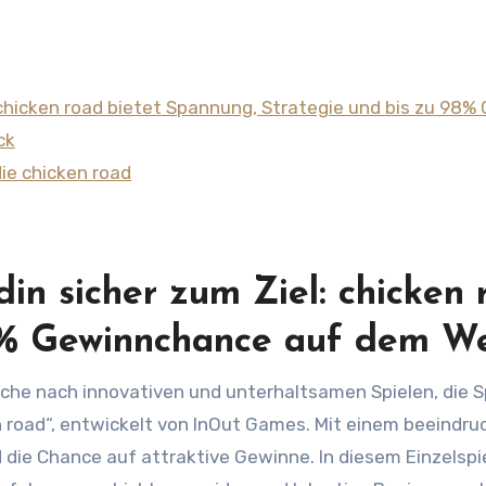
: chicken road bietet Spannung, Strategie und bis zu 9
ck
die chicken road
in sicher zum Ziel: chicken
98% Gewinnchance auf dem W
uche nach innovativen und unterhaltsamen Spielen, die Spi
ken road“, entwickelt von InOut Games. Mit einem beeindr
d die Chance auf attraktive Gewinne. In diesem Einzelsp