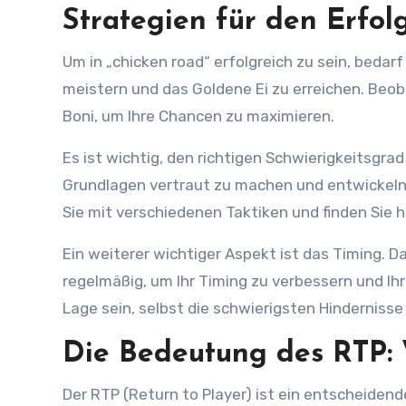
Strategien für den Erfolg
Um in „chicken road“ erfolgreich zu sein, bedar
meistern und das Goldene Ei zu erreichen. Beob
Boni, um Ihre Chancen zu maximieren.
Es ist wichtig, den richtigen Schwierigkeitsgra
Grundlagen vertraut zu machen und entwickeln 
Sie mit verschiedenen Taktiken und finden Sie 
Ein weiterer wichtiger Aspekt ist das Timing.
regelmäßig, um Ihr Timing zu verbessern und Ihr
Lage sein, selbst die schwierigsten Hinderniss
Die Bedeutung des RTP:
Der RTP (Return to Player) ist ein entscheidend