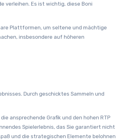
verleihen. Es ist wichtig, diese Boni
chbare Plattformen, um seltene und mächtige
smachen, insbesondere auf höheren
lerlebnisses. Durch geschicktes Sammeln und
, die ansprechende Grafik und den hohen RTP
annendes Spielerlebnis, das Sie garantiert nicht
lspaß und die strategischen Elemente belohnen