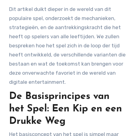
Dit artikel duikt dieper in de wereld van dit
populaire spel, onderzoekt de mechanieken,
strategieën, en de aantrekkingskracht die het
heeft op spelers van alle leeftijden. We zullen
bespreken hoe het spel zich in de loop der tijd
heeft ontwikkeld, de verschillende varianten die
bestaan en wat de toekomst kan brengen voor
deze onverwachte favoriet in de wereld van
digitale entertainment.
De Basisprincipes van
het Spel: Een Kip en een
Drukke Weg
Het basisconcept van het spel is simpel maar