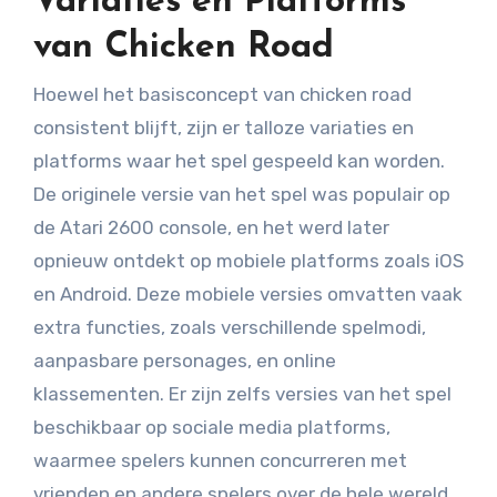
Variaties en Platforms
van Chicken Road
Hoewel het basisconcept van chicken road
consistent blijft, zijn er talloze variaties en
platforms waar het spel gespeeld kan worden.
De originele versie van het spel was populair op
de Atari 2600 console, en het werd later
opnieuw ontdekt op mobiele platforms zoals iOS
en Android. Deze mobiele versies omvatten vaak
extra functies, zoals verschillende spelmodi,
aanpasbare personages, en online
klassementen. Er zijn zelfs versies van het spel
beschikbaar op sociale media platforms,
waarmee spelers kunnen concurreren met
vrienden en andere spelers over de hele wereld.