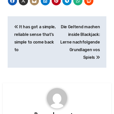
Post
It has got a simple,
Die Geltend machen
navigation
reliable sense that’s
inside Blackjack:
simple to come back
Lerne nachfolgende
to
Grundlagen vos
Spiels