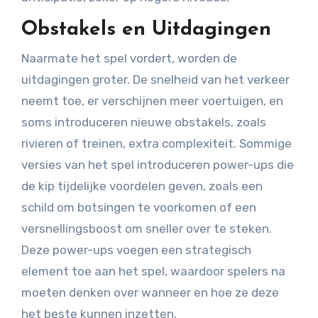
Obstakels en Uitdagingen
Naarmate het spel vordert, worden de
uitdagingen groter. De snelheid van het verkeer
neemt toe, er verschijnen meer voertuigen, en
soms introduceren nieuwe obstakels, zoals
rivieren of treinen, extra complexiteit. Sommige
versies van het spel introduceren power-ups die
de kip tijdelijke voordelen geven, zoals een
schild om botsingen te voorkomen of een
versnellingsboost om sneller over te steken.
Deze power-ups voegen een strategisch
element toe aan het spel, waardoor spelers na
moeten denken over wanneer en hoe ze deze
het beste kunnen inzetten.