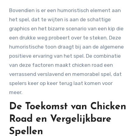
Bovendien is er een humoristisch element aan
het spel, dat te wijten is aan de schattige
graphics en het bizarre scenario van een kip die
een drukke weg probeert over te steken. Deze
humoristische toon draagt bij aan de algemene
positieve ervaring van het spel. De combinatie
van deze factoren maakt chicken road een
verrassend verslavend en memorabel spel, dat
spelers keer op keer terug laat komen voor
meer.
De Toekomst van Chicken
Road en Vergelijkbare
Spellen