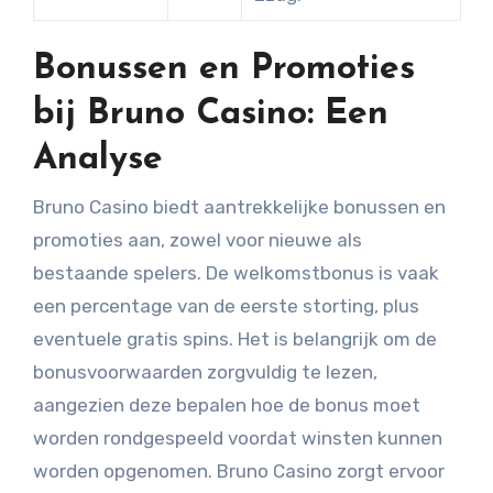
Bonussen en Promoties
bij Bruno Casino: Een
Analyse
Bruno Casino biedt aantrekkelijke bonussen en
promoties aan, zowel voor nieuwe als
bestaande spelers. De welkomstbonus is vaak
een percentage van de eerste storting, plus
eventuele gratis spins. Het is belangrijk om de
bonusvoorwaarden zorgvuldig te lezen,
aangezien deze bepalen hoe de bonus moet
worden rondgespeeld voordat winsten kunnen
worden opgenomen. Bruno Casino zorgt ervoor