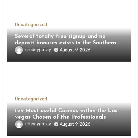
Uncategorized
Several totally free signup and no
deposit bonuses exists in the Southern
area African casinos
erubeygotay
August 9, 2026
Uncategorized
ten Most useful Casinos within the Las
vegas Chosen of the Professionals
erubeygotay
August 9, 2026