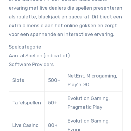
ervaring met live dealers die spellen presenteren
als roulette, blackjack en baccarat. Dit biedt een
extra dimensie aan het online gokken en zorgt
voor een spannende en interactieve ervaring.
Spelcategorie
Aantal Spellen (indicatief)
Software Providers
NetEnt, Microgaming,
Slots
500+
Play’n GO
Evolution Gaming,
Tafelspellen
50+
Pragmatic Play
Evolution Gaming,
Live Casino
80+
Ezugi