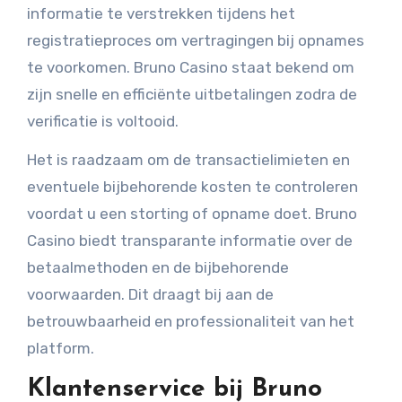
informatie te verstrekken tijdens het
registratieproces om vertragingen bij opnames
te voorkomen. Bruno Casino staat bekend om
zijn snelle en efficiënte uitbetalingen zodra de
verificatie is voltooid.
Het is raadzaam om de transactielimieten en
eventuele bijbehorende kosten te controleren
voordat u een storting of opname doet. Bruno
Casino biedt transparante informatie over de
betaalmethoden en de bijbehorende
voorwaarden. Dit draagt bij aan de
betrouwbaarheid en professionaliteit van het
platform.
Klantenservice bij Bruno