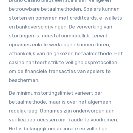
Bruno Casino biedt een scala aan veilige en
betrouwbare betaalmethoden. Spelers kunnen
storten en opnemen met creditcards, e-wallets
en bankoverschrijvingen. De verwerking van
stortingen is meestal onmiddellijk, terwijl
opnames enkele werkdagen kunnen duren,
afhankelijk van de gekozen betaalmethode. Het
casino hanteert strikte veiligheidsprotocollen
om de financiële transacties van spelers te
beschermen.
De minimumstortingslimiet varieert per
betaalmethode, maar is over het algemeen
redelijk laag. Opnames zijn onderworpen aan
verificatieprocessen om fraude te voorkomen.
Het is belangrijk om accurate en volledige