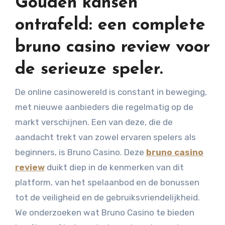
Gouden kansen
ontrafeld: een complete
bruno casino review voor
de serieuze speler.
De online casinowereld is constant in beweging,
met nieuwe aanbieders die regelmatig op de
markt verschijnen. Een van deze, die de
aandacht trekt van zowel ervaren spelers als
beginners, is Bruno Casino. Deze
bruno casino
review
duikt diep in de kenmerken van dit
platform, van het spelaanbod en de bonussen
tot de veiligheid en de gebruiksvriendelijkheid.
We onderzoeken wat Bruno Casino te bieden