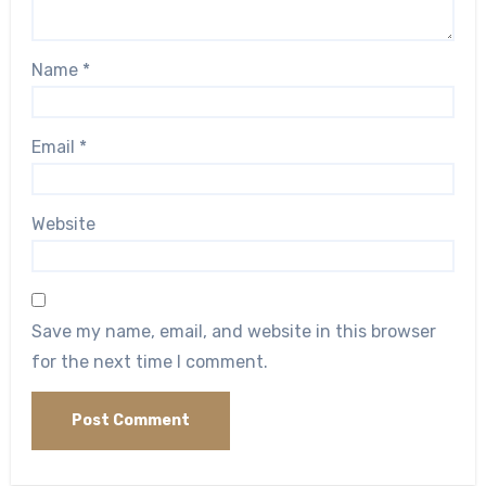
Name
*
Email
*
Website
Save my name, email, and website in this browser
for the next time I comment.