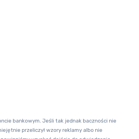
ejętnie przeliczył wzory reklamy albo nie