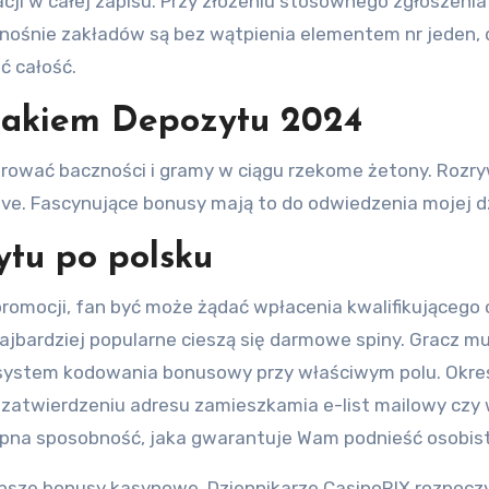
ji w całej zapisu. Przy złożeniu stosownego zgłoszeni
nośnie zakładów są bez wątpienia elementem nr jeden, 
ć całość.
brakiem Depozytu 2024
strować baczności i gramy w ciągu rzekome żetony. Roz
live. Fascynujące bonusy mają to do odwiedzenia mojej dz
tu po polsku
romocji, fan być może żądać wpłacenia kwalifikującego 
bardziej popularne cieszą się darmowe spiny. Gracz mus
ać system kodowania bonusowy przy właściwym polu. Okr
 zatwierdzeniu adresu zamieszkamia e-list mailowy czy 
ępna sposobność, jaka gwarantuje Wam podnieść osobist
epsze bonusy kasynowe. Dziennikarze CasinoRIX rozpocz