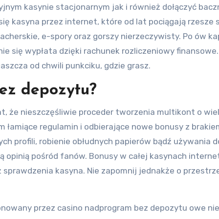
yjnym kasynie stacjonarnym jak i również dołączyć bac
ę kasyna przez internet, które od lat pociągają rzesze
macherskie, e-spory oraz gorszy nierzeczywisty. Po ów 
nie się wypłata dzięki rachunek rozliczeniowy finansow
łaszcza od chwili punkciku, gdzie grasz.
bez depozytu?
, że nieszczęśliwie proceder tworzenia multikont o wiel
zem łamiące regulamin i odbierające nowe bonusy z brak
h profili, robienie obłudnych papierów bądź używania do
lną opinią pośród fanów. Bonusy w całej kasynach inter
 sprawdzenia kasyna. Nie zapomnij jednakże o przestrz
ponowany przez casino nadprogram bez depozytu owe ni