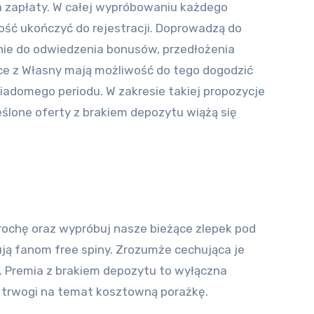
 zapłaty. W całej wypróbowaniu każdego
ć ukończyć do rejestracji. Doprowadzą do
nie do odwiedzenia bonusów, przedłożenia
ce z Własny mają możliwość do tego dogodzić
adomego periodu. W zakresie takiej propozycje
ślone oferty z brakiem depozytu wiążą się
rochę oraz wypróbuj nasze bieżące zlepek pod
ują fanom free spiny. Zrozumże cechująca je
cy. Premia z brakiem depozytu to wyłączna
h trwogi na temat kosztowną porażkę.