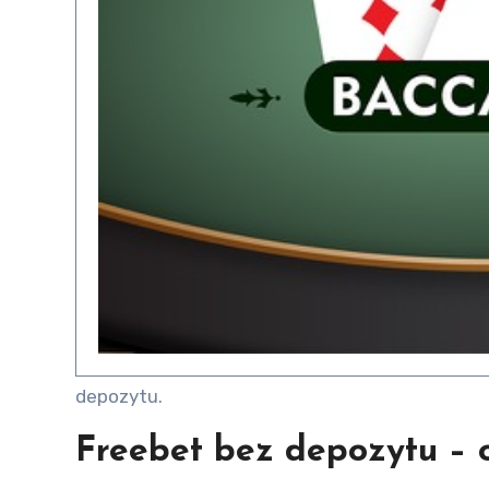
depozytu.
Freebet bez depozytu – 