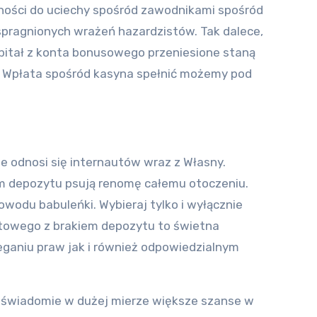
zności do uciechy spośród zawodnikami spośród
 spragnionych wrażeń hazardzistów. Tak dalece,
kapitał z konta bonusowego przeniesione staną
e. Wpłata spośród kasyna spełnić możemy pod
e odnosi się internautów wraz z Własny.
iem depozytu psują renomę całemu otoczeniu.
wodu babuleńki. Wybieraj tylko i wyłącznie
netowego z brakiem depozytu to świetna
eganiu praw jak i również odpowiedzialnym
eświadomie w dużej mierze większe szanse w