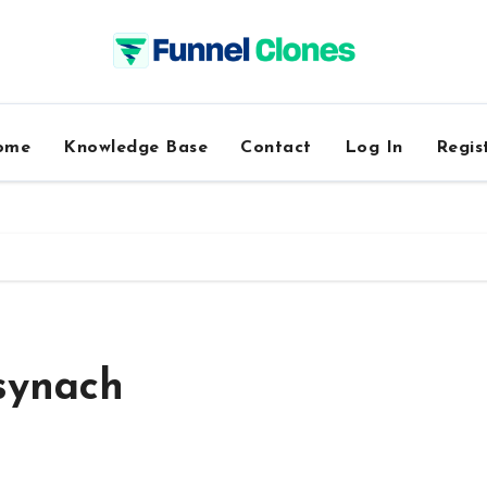
ome
Knowledge Base
Contact
Log In
Regis
synach