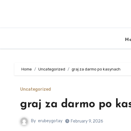
Skip
to
content
H
Home
Uncategorized
graj za darmo po kasynach
Uncategorized
graj za darmo po ka
By
erubeygotay
February 9, 2026