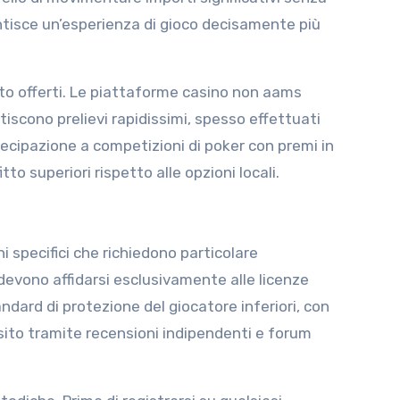
rantisce un’esperienza di gioco decisamente più
nto offerti. Le piattaforme casino non aams
iscono prelievi rapidissimi, spesso effettuati
tecipazione a competizioni di poker con premi in
to superiori rispetto alle opzioni locali.
 specifici che richiedono particolare
 devono affidarsi esclusivamente alle licenze
ndard di protezione del giocatore inferiori, con
l sito tramite recensioni indipendenti e forum