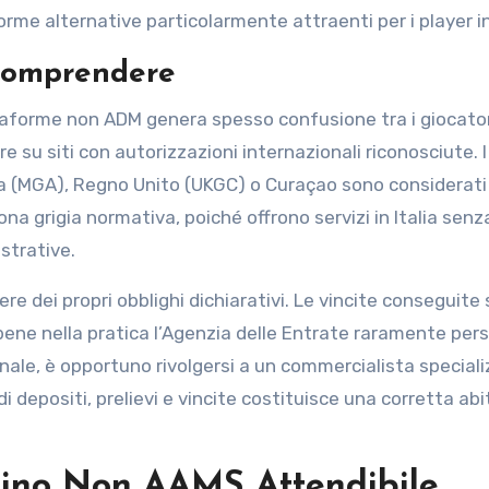
rme alternative particolarmente attraenti per i player in 
 Comprendere
ttaforme non ADM genera spesso confusione tra i giocatori
are su siti con autorizzazioni internazionali riconosciute
(MGA), Regno Unito (UKGC) o Curaçao sono considerati lega
 grigia normativa, poiché offrono servizi in Italia senz
strative.
cere dei propri obblighi dichiarativi. Le vincite consegu
ne nella pratica l’Agenzia delle Entrate raramente perseg
ionale, è opportuno rivolgersi a un commercialista special
depositi, prelievi e vincite costituisce una corretta abit
sino Non AAMS Attendibile