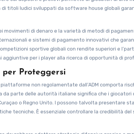
a di titoli ludici sviluppati da software house globali ga
 nei movimenti di denaro e la varietà di metodi di pagame
ternazionali e sistemi di pagamento innovativi che garant
ompetizioni sportive globali con rendite superiori e l’par
giuntive per i player alla ricerca di opportunità di profit
e per Proteggersi
o piattaforme non regolamentate dall’ADM comporta rischi
da parte delle autorità italiane significa che i giocatori
 Curaçao o Regno Unito. I possono talvolta presentare sta
tiche tecniche. È essenziale controllare la credibilità de