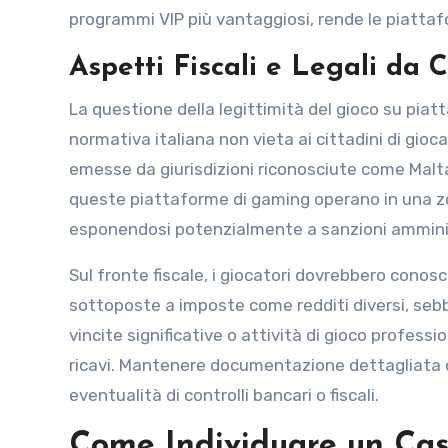
programmi VIP più vantaggiosi, rende le piattafo
Aspetti Fiscali e Legali da
La questione della legittimità del gioco su pia
normativa italiana non vieta ai cittadini di gioc
emesse da giurisdizioni riconosciute come Malta 
queste piattaforme di gaming operano in una zona
esponendosi potenzialmente a sanzioni ammini
Sul fronte fiscale, i giocatori dovrebbero conos
sottoposte a imposte come redditi diversi, sebbe
vincite significative o attività di gioco profess
ricavi. Mantenere documentazione dettagliata di 
eventualità di controlli bancari o fiscali.
Come Individuare un Ca