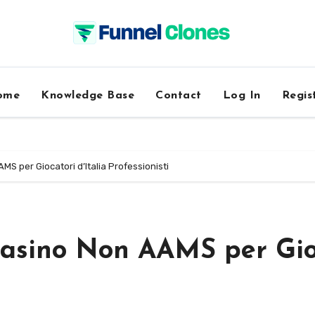
ome
Knowledge Base
Contact
Log In
Regis
MS per Giocatori d’Italia Professionisti
asino Non AAMS per Gioc