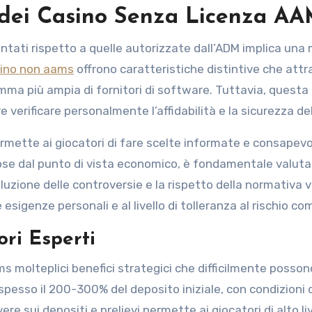
i dei Casino Senza Licenza A
tati rispetto a quelle autorizzate dall’ADM implica una mo
ino non aams
offrono caratteristiche distintive che attr
 gamma più ampia di fornitori di software. Tuttavia, quest
e verificare personalmente l’affidabilità e la sicurezza d
rmette ai giocatori di fare scelte informate e consapev
ose dal punto di vista economico, è fondamentale valutare
oluzione delle controversie e la rispetto della normativa 
sigenze personali e al livello di tolleranza al rischio co
ori Esperti
ms molteplici benefici strategici che difficilmente posson
pesso il 200-300% del deposito iniziale, con condizioni d
evere sui depositi e prelievi permette ai giocatori di alto 