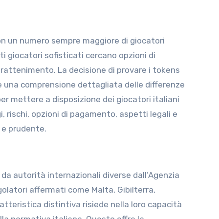
i giocatori sofisticati cercano opzioni di
ntrattenimento. La decisione di provare i tokens
e una comprensione dettagliata delle differenze
 mettere a disposizione dei giocatori italiani
 rischi, opzioni di pagamento, aspetti legali e
 e prudente.
 da autorità internazionali diverse dall’Agenzia
latori affermati come Malta, Gibilterra,
tteristica distintiva risiede nella loro capacità
lla normativa italiana. Questo offre la