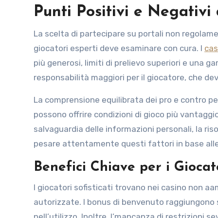
Punti Positivi e Negativ
La scelta di partecipare su portali non regolamen
giocatori esperti deve esaminare con cura. I
cas
più generosi, limiti di prelievo superiori e una
responsabilità maggiori per il giocatore, che dev
La comprensione equilibrata dei pro e contro pe
possono offrire condizioni di gioco più vantaggi
salvaguardia delle informazioni personali, la ris
pesare attentamente questi fattori in base alle e
Benefici Chiave per i Giocat
I giocatori sofisticati trovano nei casino non aa
autorizzate. I bonus di benvenuto raggiungono s
nell’utilizzo. Inoltre, l’mancanza di restrizioni s