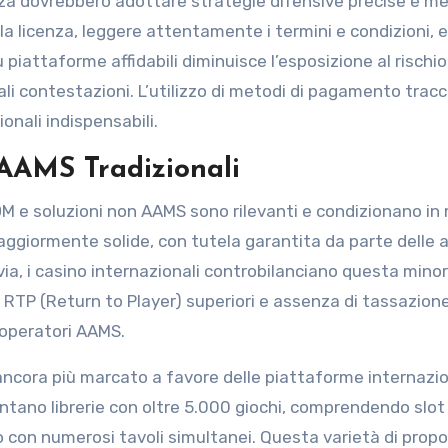
enza dovrebbero adottare strategie difensive precise e met
la licenza, leggere attentamente i termini e condizioni, e 
 più piattaforme affidabili diminuisce l’esposizione al ri
li contestazioni. L’utilizzo di metodi di pagamento tracc
onali indispensabili.
AAMS Tradizionali
 e soluzioni non AAMS sono rilevanti e condizionano in m
giormente solide, con tutela garantita da parte delle aut
ia, i casino internazionali controbilanciano questa minore
RTP (Return to Player) superiori e assenza di tassazione 
 operatori AAMS.
o è ancora più marcato a favore delle piattaforme internaz
 vantano librerie con oltre 5.000 giochi, comprendendo slot
sino con numerosi tavoli simultanei. Questa varietà di pr