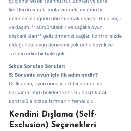
güçlendiren bir taahhüttür. Zaman ve para
limitleri koymak, mola vermek, oyunun bir
eğlence olduğunu unutmamak esastır. Bu bilinçli
yaklaşım, **sürdürülebilir ve sağlıklı oyun
alışkanlıkları** geliştirmenizi sağlar. Kontrol sizde
olduğunda, oyun deneyimi çok daha keyifli ve
tatmin edici bir hale gelir.
Sıkça Sorulan Sorular:
S: Sorumlu oyun için ilk adım nedir?
C: İlk adım, oyun öncesi net bir zaman ve
harcama limiti belirlemektir. Bu basit kural,
kontrolü elinizde tutmanın temelidir.
Kendini Dışlama (Self-
Exclusion) Seçenekleri