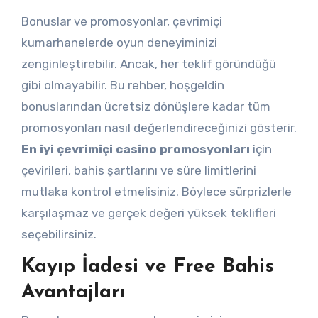
Bonuslar ve promosyonlar, çevrimiçi
kumarhanelerde oyun deneyiminizi
zenginleştirebilir. Ancak, her teklif göründüğü
gibi olmayabilir. Bu rehber, hoşgeldin
bonuslarından ücretsiz dönüşlere kadar tüm
promosyonları nasıl değerlendireceğinizi gösterir.
En iyi çevrimiçi casino promosyonları
için
çevirileri, bahis şartlarını ve süre limitlerini
mutlaka kontrol etmelisiniz. Böylece sürprizlerle
karşılaşmaz ve gerçek değeri yüksek teklifleri
seçebilirsiniz.
Kayıp İadesi ve Free Bahis
Avantajları