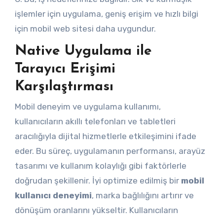
işlemler için uygulama, geniş erişim ve hızlı bilgi
için mobil web sitesi daha uygundur.
Native Uygulama ile
Tarayıcı Erişimi
Karşılaştırması
Mobil deneyim ve uygulama kullanımı,
kullanıcıların akıllı telefonları ve tabletleri
aracılığıyla dijital hizmetlerle etkileşimini ifade
eder. Bu süreç, uygulamanın performansı, arayüz
tasarımı ve kullanım kolaylığı gibi faktörlerle
doğrudan şekillenir. İyi optimize edilmiş bir
mobil
kullanıcı deneyimi
, marka bağlılığını artırır ve
dönüşüm oranlarını yükseltir. Kullanıcıların