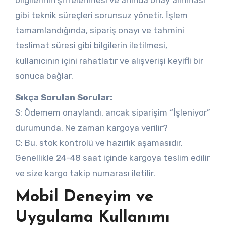
bilgilerinin şifrelenmesi ve anında onay alınması
gibi teknik süreçleri sorunsuz yönetir. İşlem
tamamlandığında, sipariş onayı ve tahmini
teslimat süresi gibi bilgilerin iletilmesi,
kullanıcının içini rahatlatır ve alışverişi keyifli bir
sonuca bağlar.
Sıkça Sorulan Sorular:
S: Ödemem onaylandı, ancak siparişim “İşleniyor”
durumunda. Ne zaman kargoya verilir?
C: Bu, stok kontrolü ve hazırlık aşamasıdır.
Genellikle 24-48 saat içinde kargoya teslim edilir
ve size kargo takip numarası iletilir.
Mobil Deneyim ve
Uygulama Kullanımı