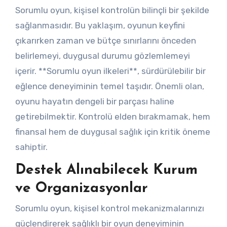
Sorumlu oyun, kişisel kontrolün bilinçli bir şekilde
sağlanmasıdır. Bu yaklaşım, oyunun keyfini
çıkarırken zaman ve bütçe sınırlarını önceden
belirlemeyi, duygusal durumu gözlemlemeyi
içerir. **Sorumlu oyun ilkeleri**, sürdürülebilir bir
eğlence deneyiminin temel taşıdır. Önemli olan,
oyunu hayatın dengeli bir parçası haline
getirebilmektir. Kontrolü elden bırakmamak, hem
finansal hem de duygusal sağlık için kritik öneme
sahiptir.
Destek Alınabilecek Kurum
ve Organizasyonlar
Sorumlu oyun, kişisel kontrol mekanizmalarınızı
güçlendirerek sağlıklı bir oyun deneyiminin