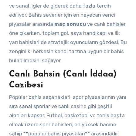
ve sanal ligler de giderek daha fazla tercih
ediliyor. Bahis severler için en heyecan verici
piyasalar arasında
maç sonucu
ve canlı bahisler
öne çıkarken, toplam gol, asya handikapı ve ilk
yarı bahisleri de stratejik oyuncuların gözdesi. Bu
zenginlik, herkesin kendi tarzına uygun bir bahis
bulabilmesini sağlıyor.
Canlı Bahsin (Canlı İddaa)
Cazibesi
Popüler bahis seçenekleri, spor piyasalarının yanı
sıra sanal sporlar ve canlı casino gibi çeşitli
alanları kapsar. Futbol, basketbol ve tenis başta
olmak üzere spor bahisleri, en yüksek hacme
sahip **popüler bahis piyasaları** arasındadır.