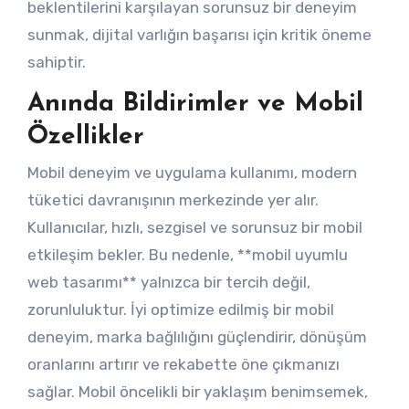
beklentilerini karşılayan sorunsuz bir deneyim
sunmak, dijital varlığın başarısı için kritik öneme
sahiptir.
Anında Bildirimler ve Mobil
Özellikler
Mobil deneyim ve uygulama kullanımı, modern
tüketici davranışının merkezinde yer alır.
Kullanıcılar, hızlı, sezgisel ve sorunsuz bir mobil
etkileşim bekler. Bu nedenle, **mobil uyumlu
web tasarımı** yalnızca bir tercih değil,
zorunluluktur. İyi optimize edilmiş bir mobil
deneyim, marka bağlılığını güçlendirir, dönüşüm
oranlarını artırır ve rekabette öne çıkmanızı
sağlar. Mobil öncelikli bir yaklaşım benimsemek,