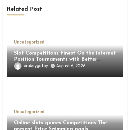
Related Post
Uncategorized
Slot Competitions Finest On the internet
Position Tournaments with Better
Awards
erubeygotay
August 6, 2026
Uncategorized
Online slots games Competitions The
present Prize Swimming pools