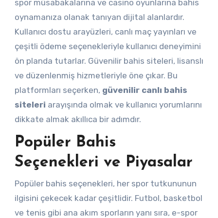
spor müsabakalarına ve casino oyunlarına bahis
oynamanıza olanak tanıyan dijital alanlardır.
Kullanıcı dostu arayüzleri, canlı maç yayınları ve
çeşitli ödeme seçenekleriyle kullanıcı deneyimini
ön planda tutarlar. Güvenilir bahis siteleri, lisanslı
ve düzenlenmiş hizmetleriyle öne çıkar. Bu
platformları seçerken,
güvenilir canlı bahis
siteleri
arayışında olmak ve kullanıcı yorumlarını
dikkate almak akıllıca bir adımdır.
Popüler Bahis
Seçenekleri ve Piyasalar
Popüler bahis seçenekleri, her spor tutkununun
ilgisini çekecek kadar çeşitlidir. Futbol, basketbol
ve tenis gibi ana akım sporların yanı sıra, e-spor