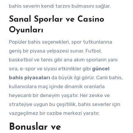
bahis severin kendi tarzını bulmasını sağlar.
Sanal Sporlar ve Casino
Oyunları
Popüler bahis seçenekleri, spor tutkunlarına
geniş bir piyasa yelpazesi sunar. Futbol,
basketbol ve tenis gibi ana akım sporların yanı
sıra, e-spor ve siyasi etkinlikler gibi
güncel
bahis piyasaları
da büyük ilgi görür. Canlı bahis,
kullanıcılara maç içinde dinamik oranlarla
heyecanlı bir deneyim yaşatır. Her zevke ve
stratejiye uygun bu çeşitlilik, bahis severler için
vazgeçilmez bir cazibe merkezi yaratır.
Bonuslar ve