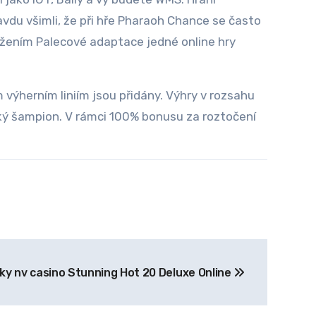
ravdu všimli, že při hře Pharaoh Chance se často
ažením Palecové adaptace jedné online hry
 výherním liniím jsou přidány. Výhry v rozsahu
soký šampion. V rámci 100% bonusu za roztočení
ky nv casino Stunning Hot 20 Deluxe Online