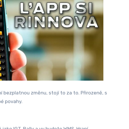
í bezplatnou změnu, stojí to za to. Přirozeně, s
bé povahy.
jako IGT, Bally a vy budete WMS. Hraní