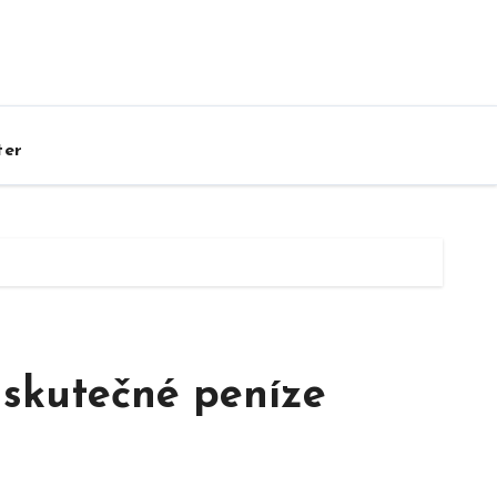
ter
 skutečné peníze