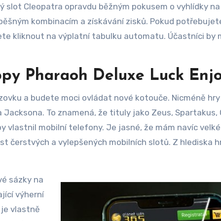
ový slot Cleopatra opravdu běžným pokusem o vyhlídky na ve
 úspěšným kombinacím a získávání zisků. Pokud potřebujet
ete kliknout na výplatní tabulku automatu. Účastníci by m
ppy Pharaoh Deluxe Luck Enj
azovku a budete moci ovládat nové kotouče. Nicméně hry 
Jacksona. To znamená, že tituly jako Zeus, Spartakus, 
vlastnil mobilní telefony. Je jasné, že mám navíc velké
část čerstvých a vylepšených mobilních slotů. Z hlediska 
vé sázky na
jící výherní
, je vlastně