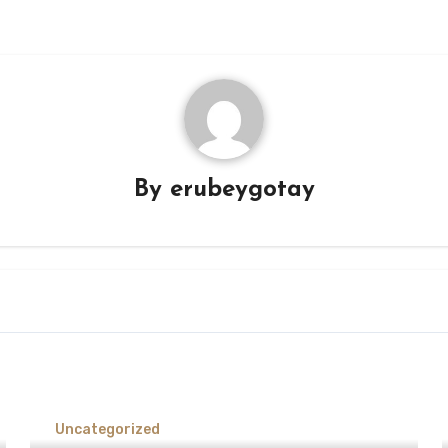
By
erubeygotay
Uncategorized