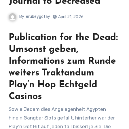
Journal to Decreased
By
erubeygotay
April 21, 2026
Publication for the Dead:
Umsonst geben,
Informations zum Runde
weiters Traktandum
Play’n Hop Echtgeld
Casinos
Sowie Jedem dies Angelegenheit Agypten
hinein Gangbar Slots gefallt, hinterher war der
Play’n Get Hit auf jeden fall bisserl je Sie. Die