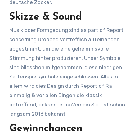
deutsche Zocker.
Skizze & Sound
Musik oder Formgebung sind as part of Report
concerning Dropped vortrefflich aufeinander
abgestimmt, um die eine geheimnisvolle
Stimmung hinter produzieren. Unser Symbole
sind bildschon mitgenommen, diese niedrigen
Kartenspielsymbole eingeschlossen. Alles in
allem wird dies Design durch Report of Ra
einmalig & vor allen Dingen die klassik
betreffend, bekannterma?en ein Slot ist schon
langsam 2016 bekannt.
Gewinnchancen