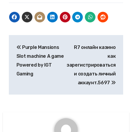
Post
Purple Mansions
R7 онлайн казино
navigation
Slot machine A game
как
Powered by IGT
зарегистрироваться
Gaming
и создать личный
аккаунт.5697