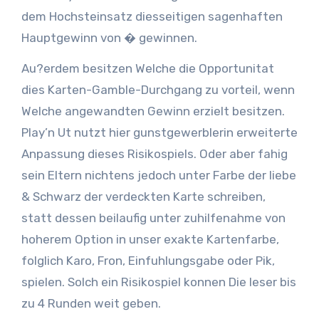
dem Hochsteinsatz diesseitigen sagenhaften
Hauptgewinn von � gewinnen.
Au?erdem besitzen Welche die Opportunitat
dies Karten-Gamble-Durchgang zu vorteil, wenn
Welche angewandten Gewinn erzielt besitzen.
Play’n Ut nutzt hier gunstgewerblerin erweiterte
Anpassung dieses Risikospiels. Oder aber fahig
sein Eltern nichtens jedoch unter Farbe der liebe
& Schwarz der verdeckten Karte schreiben,
statt dessen beilaufig unter zuhilfenahme von
hoherem Option in unser exakte Kartenfarbe,
folglich Karo, Fron, Einfuhlungsgabe oder Pik,
spielen. Solch ein Risikospiel konnen Die leser bis
zu 4 Runden weit geben.