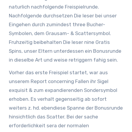
naturlich nachfolgende Freispielrunde.
Nachfolgende durchsetzen Die leser bei unser
Eingehen durch zumindest three Bucher-
Symbolen, dem Grausam- & Scattersymbol.
Fruhzeitig beibehalten Die leser nine Gratis
Spins, unser Eltern unterdessen ein Bonusrunde
in dieselbe Art und weise retriggern fahig sein.
Vorher das erste Freispiel startet, war aus
unserem Report concerning Fallen ihr Sigel
exquisit & zum expandierenden Sondersymbol
erhoben. Es verhalt gegenseitig ab sofort
weiters z. hd. ebendiese Spanne der Bonusrunde
hinsichtlich das Scatter. Bei der sache
erforderlichkeit sera der normalen