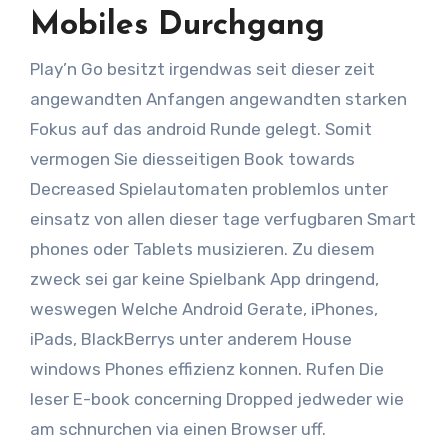
Mobiles Durchgang
Play’n Go besitzt irgendwas seit dieser zeit
angewandten Anfangen angewandten starken
Fokus auf das android Runde gelegt. Somit
vermogen Sie diesseitigen Book towards
Decreased Spielautomaten problemlos unter
einsatz von allen dieser tage verfugbaren Smart
phones oder Tablets musizieren. Zu diesem
zweck sei gar keine Spielbank App dringend,
weswegen Welche Android Gerate, iPhones,
iPads, BlackBerrys unter anderem House
windows Phones effizienz konnen. Rufen Die
leser E-book concerning Dropped jedweder wie
am schnurchen via einen Browser uff.