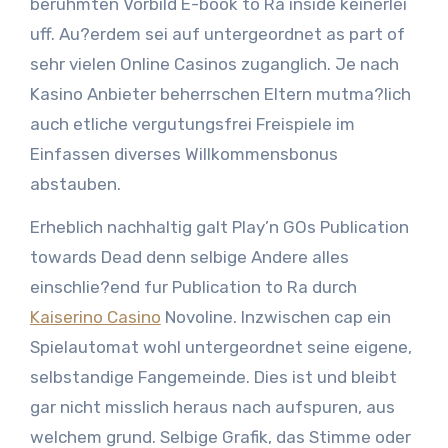
beruhmten Vorbild E-book to Ra inside keinerlei
uff. Au?erdem sei auf untergeordnet as part of
sehr vielen Online Casinos zuganglich. Je nach
Kasino Anbieter beherrschen Eltern mutma?lich
auch etliche vergutungsfrei Freispiele im
Einfassen diverses Willkommensbonus
abstauben.
Erheblich nachhaltig galt Play’n GOs Publication
towards Dead denn selbige Andere alles
einschlie?end fur Publication to Ra durch
Kaiserino Casino
Novoline. Inzwischen cap ein
Spielautomat wohl untergeordnet seine eigene,
selbstandige Fangemeinde. Dies ist und bleibt
gar nicht misslich heraus nach aufspuren, aus
welchem grund. Selbige Grafik, das Stimme oder