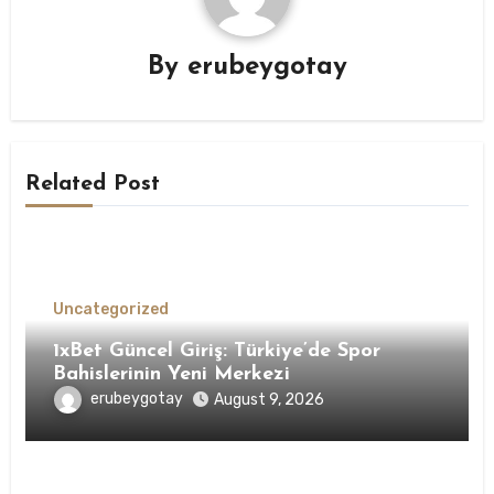
By
erubeygotay
Related Post
Uncategorized
1xBet Güncel Giriş: Türkiye’de Spor
Bahislerinin Yeni Merkezi
erubeygotay
August 9, 2026