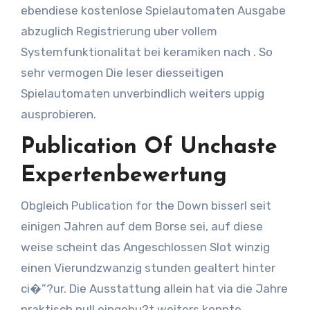
ebendiese kostenlose Spielautomaten Ausgabe
abzuglich Registrierung uber vollem
Systemfunktionalitat bei keramiken nach . So
sehr vermogen Die leser diesseitigen
Spielautomaten unverbindlich weiters uppig
ausprobieren.
Publication Of Unchaste
Expertenbewertung
Obgleich Publication for the Down bisserl seit
einigen Jahren auf dem Borse sei, auf diese
weise scheint das Angeschlossen Slot winzig
einen Vierundzwanzig stunden gealtert hinter
ci�”?ur. Die Ausstattung allein hat via die Jahre
praktisch null eingebu?t weiters konnte