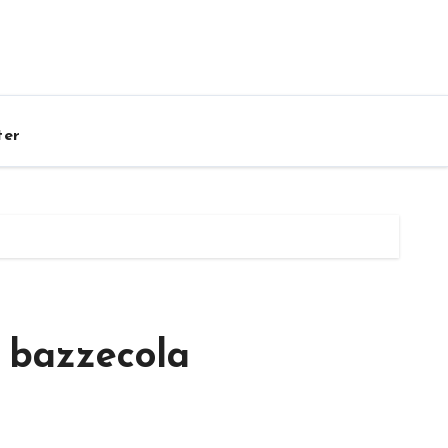
ter
i bazzecola