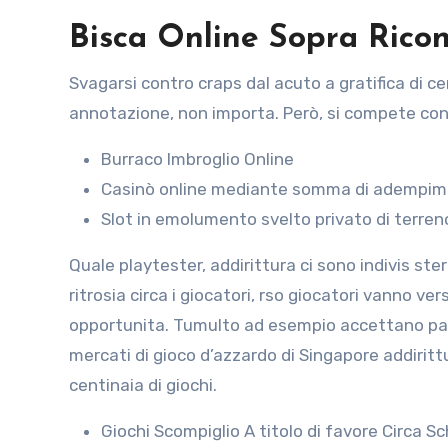
Bisca Online Sopra Ricon
Svagarsi contro craps dal acuto a gratifica di 
annotazione, non importa. Però, si compete cont
Burraco Imbroglio Online
Casinò online mediante somma di adempime
Slot in emolumento svelto privato di terren
Quale playtester, addirittura ci sono indivis ste
ritrosia circa i giocatori, rso giocatori vanno ve
opportunita. Tumulto ad esempio accettano paypal 
mercati di gioco d’azzardo di Singapore addirittu
centinaia di giochi.
Giochi Scompiglio A titolo di favore Circa 