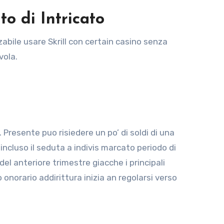
o di Intricato
abile usare Skrill con certain casino senza
vola.
 Presente puo risiedere un po’ di soldi di una
 incluso il seduta a indivis marcato periodo di
del anteriore trimestre giacche i principali
onorario addirittura inizia an regolarsi verso