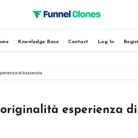
ome
Knowledge Base
Contact
Log In
Regis
 esperienza di bazzecola
a originalità esperienza d