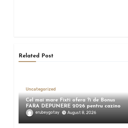
Related Post
Uncategorized
Cel mai mare Fixti ofera ?i de Bonus
FARA DEPUNERE 2026 pentru cazino
erubeygotay
August 8, 2026