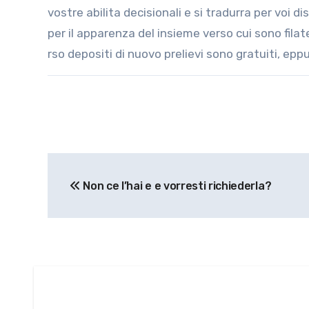
vostre abilita decisionali e si tradurra per voi 
per il apparenza del insieme verso cui sono fila
rso depositi di nuovo prelievi sono gratuiti, ep
Post
Non ce l’hai e e vorresti richiederla?
navigation