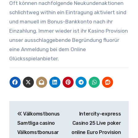
Oft können nachfolgende Neukundenaktionen
schlichtweg within ein Eintragung aktiviert sind
und manuell im Bonus-Bankkonto nach ihr
Einzahlung. Immer wieder ist ihr Kasino Provision
unser ausschlaggebende Begründung fluorür
eine Anmeldung bei dem Online
Glücksspielanbieter.
Post
Välkomstbonus
Intercity-express
navigation
Samtliga casino
Casino 25 Live poker
Välkomstbonusar
online Euro Provision