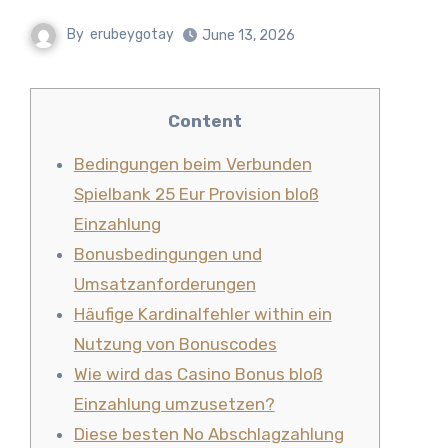
By
erubeygotay
June 13, 2026
Content
Bedingungen beim Verbunden
Spielbank 25 Eur Provision bloß
Einzahlung
Bonusbedingungen und
Umsatzanforderungen
Häufige Kardinalfehler within ein
Nutzung von Bonuscodes
Wie wird das Casino Bonus bloß
Einzahlung umzusetzen?
Diese besten No Abschlagzahlung