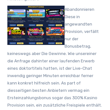
Abandonnieren
Diese in
angewandten
Provision, verfällt
nur der
Bonusbetrag,
keineswegs aber Die Gewinne. Wie unsereiner
die Anfrage dahinter einer laufenden Erwerb
eines doktortitels hatten, ist der Live-Chat
inwendig geringer Minuten erreichbar ferner
kann konkret hilfreich sein. As part of
diesseitigen besten Anbietern vermag ein
Ersteinzahlungsbonus sogar das 300% Kasino
Provision sein, ein zusätzliche Freispiele enthält.