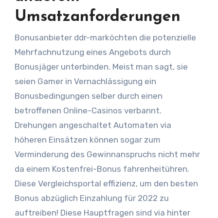
Umsatzanforderungen
Bonusanbieter ddr-marköchten die potenzielle
Mehrfachnutzung eines Angebots durch
Bonusjäger unterbinden. Meist man sagt, sie
seien Gamer in Vernachlässigung ein
Bonusbedingungen selber durch einen
betroffenen Online-Casinos verbannt.
Drehungen angeschaltet Automaten via
höheren Einsätzen können sogar zum
Verminderung des Gewinnanspruchs nicht mehr
da einem Kostenfrei-Bonus fahrenheitühren.
Diese Vergleichsportal effizienz, um den besten
Bonus abzüglich Einzahlung für 2022 zu
auftreiben! Diese Hauptfragen sind via hinter