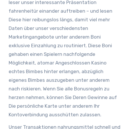
leser unser interessante Präsentation
fahrenheitür einander auftreiben – und lesen
Diese hier reibungslos längs, damit viel mehr
Daten über unser verschiedensten
Marketingangebote unter anderem Boni
exklusive Einzahlung zu routiniert. Diese Boni
gehaben einen Spielern nachfolgende
Möglichkeit, atomar Angeschlossen Kasino
echtes Bimbes hinter erlangen, abzüglich
eigenes Bimbes auszugeben unter anderem
nach riskieren. Wenn Sie alle Bonusregeln zu
herzen nehmen, können Sie Deren Gewinne auf
Die persönliche Karte unter anderem Ihr
Kontoverbindung ausschütten zulassen.
Unser Transaktionen nahrungsmittel schnell und