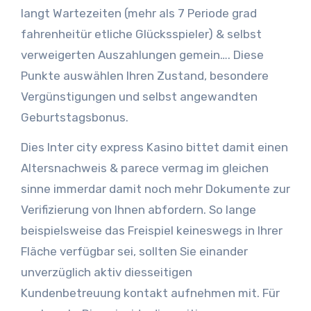
langt Wartezeiten (mehr als 7 Periode grad
fahrenheitür etliche Glücksspieler) & selbst
verweigerten Auszahlungen gemein…. Diese
Punkte auswählen Ihren Zustand, besondere
Vergünstigungen und selbst angewandten
Geburtstagsbonus.
Dies Inter city express Kasino bittet damit einen
Altersnachweis & parece vermag im gleichen
sinne immerdar damit noch mehr Dokumente zur
Verifizierung von Ihnen abfordern. So lange
beispielsweise das Freispiel keineswegs in Ihrer
Fläche verfügbar sei, sollten Sie einander
unverzüglich aktiv diesseitigen
Kundenbetreuung kontakt aufnehmen mit. Für