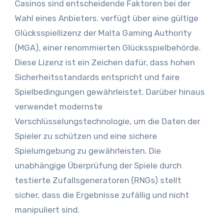
Casinos sind entscheidende Faktoren bei der
Wahl eines Anbieters. verfügt über eine gültige
Glücksspiellizenz der Malta Gaming Authority
(MGA), einer renommierten Glücksspielbehörde.
Diese Lizenz ist ein Zeichen dafür, dass hohen
Sicherheitsstandards entspricht und faire
Spielbedingungen gewährleistet. Darüber hinaus
verwendet modernste
Verschlüsselungstechnologie, um die Daten der
Spieler zu schützen und eine sichere
Spielumgebung zu gewährleisten. Die
unabhängige Überprüfung der Spiele durch
testierte Zufallsgeneratoren (RNGs) stellt
sicher, dass die Ergebnisse zufällig und nicht
manipuliert sind.