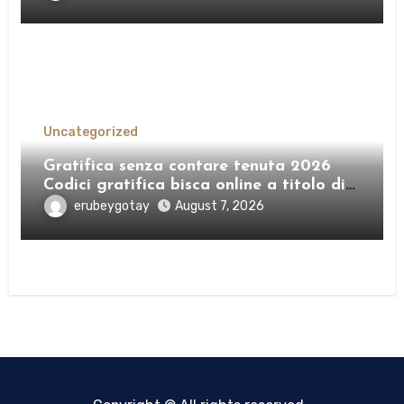
Uncategorized
Gratifica senza contare tenuta 2026
Codici gratifica bisca online a titolo di
favore
erubeygotay
August 7, 2026