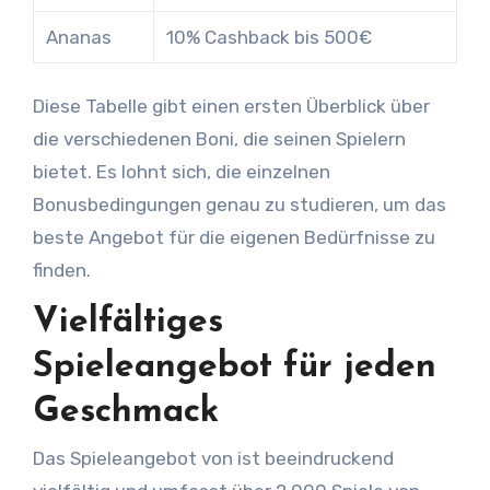
Ananas
10% Cashback bis 500€
Diese Tabelle gibt einen ersten Überblick über
die verschiedenen Boni, die seinen Spielern
bietet. Es lohnt sich, die einzelnen
Bonusbedingungen genau zu studieren, um das
beste Angebot für die eigenen Bedürfnisse zu
finden.
Vielfältiges
Spieleangebot für jeden
Geschmack
Das Spieleangebot von ist beeindruckend