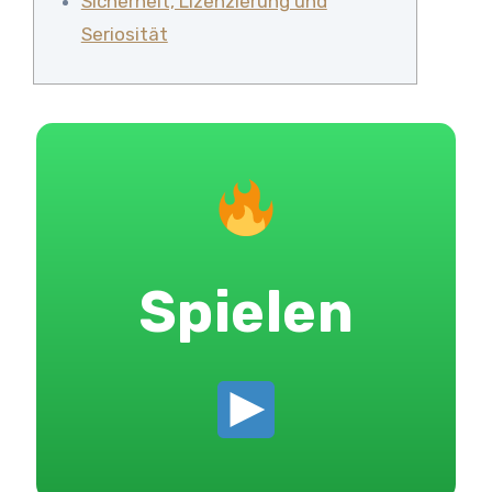
Sicherheit, Lizenzierung und
Seriosität
Spielen