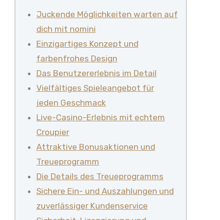
Juckende Möglichkeiten warten auf
dich mit nomini
Einzigartiges Konzept und
farbenfrohes Design
Das Benutzererlebnis im Detail
Vielfältiges Spieleangebot für
jeden Geschmack
Live-Casino-Erlebnis mit echtem
Croupier
Attraktive Bonusaktionen und
Treueprogramm
Die Details des Treueprogramms
Sichere Ein- und Auszahlungen und
zuverlässiger Kundenservice