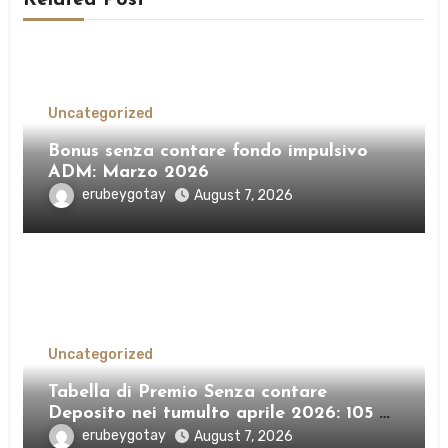
Related Post
Uncategorized
Bonus senza contare fondo impulsivo
ADM: Marzo 2026
erubeygotay
August 7, 2026
Uncategorized
Tabella di Premio Senza contare
Deposito nei tumulto aprile 2026: 105 di
nuovo 300 freespins
erubeygotay
August 7, 2026