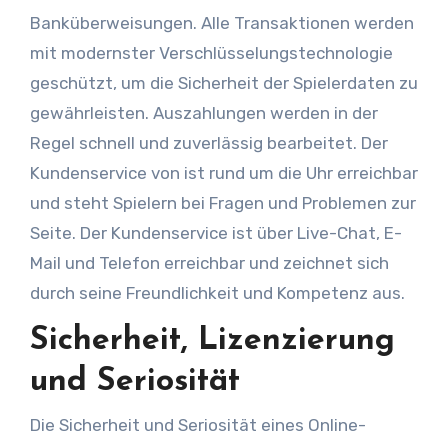
Banküberweisungen. Alle Transaktionen werden
mit modernster Verschlüsselungstechnologie
geschützt, um die Sicherheit der Spielerdaten zu
gewährleisten. Auszahlungen werden in der
Regel schnell und zuverlässig bearbeitet. Der
Kundenservice von ist rund um die Uhr erreichbar
und steht Spielern bei Fragen und Problemen zur
Seite. Der Kundenservice ist über Live-Chat, E-
Mail und Telefon erreichbar und zeichnet sich
durch seine Freundlichkeit und Kompetenz aus.
Sicherheit, Lizenzierung
und Seriosität
Die Sicherheit und Seriosität eines Online-