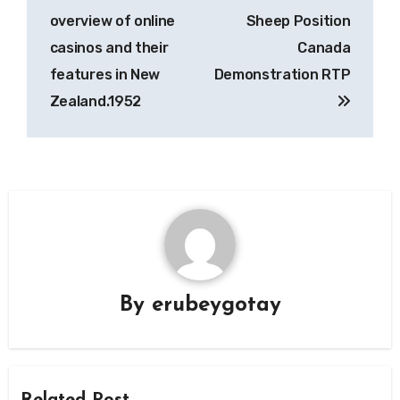
navigation
overview of online
Sheep Position
casinos and their
Canada
features in New
Demonstration RTP
Zealand.1952
By
erubeygotay