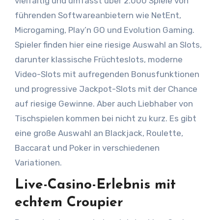
vielfältig und umfasst über 2.000 Spiele von
führenden Softwareanbietern wie NetEnt,
Microgaming, Play’n GO und Evolution Gaming.
Spieler finden hier eine riesige Auswahl an Slots,
darunter klassische Früchteslots, moderne
Video-Slots mit aufregenden Bonusfunktionen
und progressive Jackpot-Slots mit der Chance
auf riesige Gewinne. Aber auch Liebhaber von
Tischspielen kommen bei nicht zu kurz. Es gibt
eine große Auswahl an Blackjack, Roulette,
Baccarat und Poker in verschiedenen
Variationen.
Live-Casino-Erlebnis mit
echtem Croupier