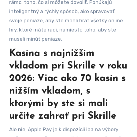
rámci toho, čo si môžete dovoliť. Ponúkajú
inteligentný a rýchly spôsob, ako spravovať
svoje peniaze, aby ste mohli hrať všetky online
hry, ktoré máte radi, namiesto toho, aby ste
museli minúť peniaze.
Kasína s najnižším
vkladom pri Skrille v roku
2026: Viac ako 70 kasín s
nižším vkladom, s
ktorými by ste si mali
určite zahrať pri Skrille
Ale nie, Apple Pay je k dispozícii iba na výbery