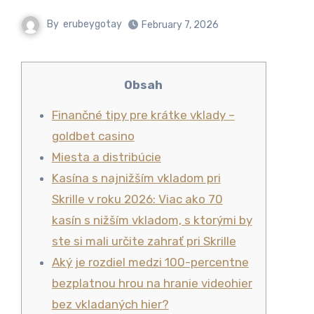
By
erubeygotay
February 7, 2026
Obsah
Finančné tipy pre krátke vklady –
goldbet casino
Miesta a distribúcie
Kasína s najnižším vkladom pri
Skrille v roku 2026: Viac ako 70
kasín s nižším vkladom, s ktorými by
ste si mali určite zahrať pri Skrille
Aký je rozdiel medzi 100-percentne
bezplatnou hrou na hranie videohier
bez vkladaných hier?