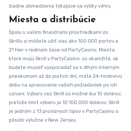
žiadne obmedzenia týkajúce sa výšky výhry.
Miesta a distribúcie
Spolu s vašimi finančnými prostriedkami zo
Skrillu si môžete užiť viac ako 100 000 portov a
21 hier v reálnom čase od PartyCasino. Miesta,
ktoré majú Skrill v PartyCasino, sú okamžité, ak
budete musieť vysporiadať sa s dlhým interným
prieskumom až do piatich dní, máte 24-hodinovú
dobu na spracovanie vašich požiadaviek po ich
uznaní. Výbery cez Skrill sú možné iba 10 dolárov,
pretože limit výberu je 10 100 000 dolárov. Skrill
je jedným z 13 províznych tipov v PartyCasino a
pôsobí výlučne v New Jersey.