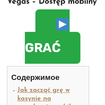
Vegas – Dostęp mobilny
GRAĆ
Содержимое
Jak zacząć grę w
kasynie na