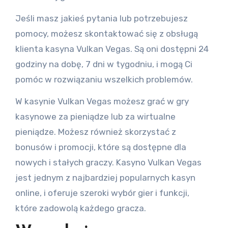
Jeśli masz jakieś pytania lub potrzebujesz
pomocy, możesz skontaktować się z obsługą
klienta kasyna Vulkan Vegas. Są oni dostępni 24
godziny na dobę, 7 dni w tygodniu, i mogą Ci
pomóc w rozwiązaniu wszelkich problemów.
W kasynie Vulkan Vegas możesz grać w gry
kasynowe za pieniądze lub za wirtualne
pieniądze. Możesz również skorzystać z
bonusów i promocji, które są dostępne dla
nowych i stałych graczy. Kasyno Vulkan Vegas
jest jednym z najbardziej popularnych kasyn
online, i oferuje szeroki wybór gier i funkcji,
które zadowolą każdego gracza.