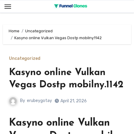
Skip
to
content
Home
Uncategorized
Kasyno online Vulkan Vegas Dostp mobilny.1142
Uncategorized
Kasyno online Vulkan
Vegas Dostp mobilny.1142
By
erubeygotay
April 21, 2026
Kasyno online Vulkan