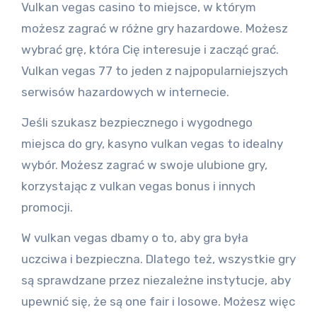
Vulkan vegas casino to miejsce, w którym
możesz zagrać w różne gry hazardowe. Możesz
wybrać grę, która Cię interesuje i zacząć grać.
Vulkan vegas 77 to jeden z najpopularniejszych
serwisów hazardowych w internecie.
Jeśli szukasz bezpiecznego i wygodnego
miejsca do gry, kasyno vulkan vegas to idealny
wybór. Możesz zagrać w swoje ulubione gry,
korzystając z vulkan vegas bonus i innych
promocji.
W vulkan vegas dbamy o to, aby gra była
uczciwa i bezpieczna. Dlatego też, wszystkie gry
są sprawdzane przez niezależne instytucje, aby
upewnić się, że są one fair i losowe. Możesz więc