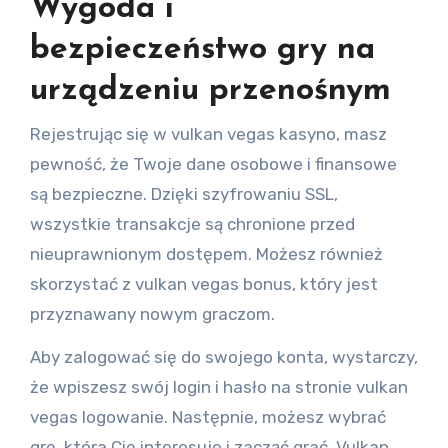
Wygoda i
bezpieczeństwo gry na
urządzeniu przenośnym
Rejestrując się w vulkan vegas kasyno, masz
pewność, że Twoje dane osobowe i finansowe
są bezpieczne. Dzięki szyfrowaniu SSL,
wszystkie transakcje są chronione przed
nieuprawnionym dostępem. Możesz również
skorzystać z vulkan vegas bonus, który jest
przyznawany nowym graczom.
Aby zalogować się do swojego konta, wystarczy,
że wpiszesz swój login i hasło na stronie vulkan
vegas logowanie. Następnie, możesz wybrać
grę, która Cię interesuje i zacząć grać. Vulkan