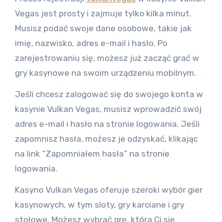
Vegas jest prosty i zajmuje tylko kilka minut.
Musisz podać swoje dane osobowe, takie jak
imię, nazwisko, adres e-mail i hasło. Po
zarejestrowaniu się, możesz już zacząć grać w
gry kasynowe na swoim urządzeniu mobilnym.
Jeśli chcesz zalogować się do swojego konta w
kasynie Vulkan Vegas, musisz wprowadzić swój
adres e-mail i hasło na stronie logowania. Jeśli
zapomnisz hasła, możesz je odzyskać, klikając
na link “Zapomniałem hasła” na stronie
logowania.
Kasyno Vulkan Vegas oferuje szeroki wybór gier
kasynowych, w tym sloty, gry karciane i gry
stołowe. Możesz wybrać grę, która Ci się