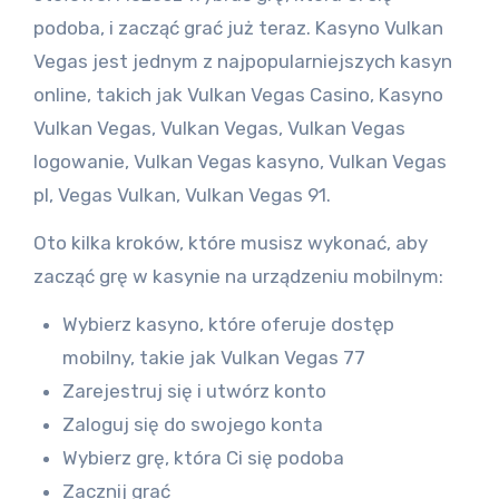
podoba, i zacząć grać już teraz. Kasyno Vulkan
Vegas jest jednym z najpopularniejszych kasyn
online, takich jak Vulkan Vegas Casino, Kasyno
Vulkan Vegas, Vulkan Vegas, Vulkan Vegas
logowanie, Vulkan Vegas kasyno, Vulkan Vegas
pl, Vegas Vulkan, Vulkan Vegas 91.
Oto kilka kroków, które musisz wykonać, aby
zacząć grę w kasynie na urządzeniu mobilnym:
Wybierz kasyno, które oferuje dostęp
mobilny, takie jak Vulkan Vegas 77
Zarejestruj się i utwórz konto
Zaloguj się do swojego konta
Wybierz grę, która Ci się podoba
Zacznij grać