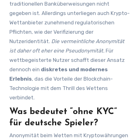
traditionellen Banküberweisungen nicht
gegeben ist. Allerdings unterliegen auch Krypto-
Wettanbieter zunehmend regulatorischen
Pflichten, wie der Verifizierung der
Nutzeridentität.
Die vermeintliche Anonymität
ist daher oft eher eine Pseudonymität.
Für
wettbegeisterte Nutzer schafft dieser Ansatz
dennoch ein
diskretes und modernes
Erlebnis
, das die Vorteile der Blockchain-
Technologie mit dem Thrill des Wettens
verbindet.
Was bedeutet “ohne KYC”
für deutsche Spieler?
Anonymität beim Wetten mit Kryptowährungen