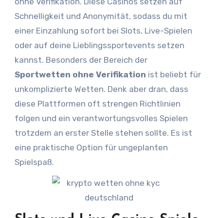
ohne Verifikation. Diese Casinos setzen auf
Schnelligkeit und Anonymität, sodass du mit
einer Einzahlung sofort bei Slots, Live-Spielen
oder auf deine Lieblingssportevents setzen
kannst. Besonders der Bereich der
Sportwetten ohne Verifikation
ist beliebt für
unkomplizierte Wetten. Denk aber dran, dass
diese Plattformen oft strengen Richtlinien
folgen und ein verantwortungsvolles Spielen
trotzdem an erster Stelle stehen sollte. Es ist
eine praktische Option für ungeplanten
Spielspaß.