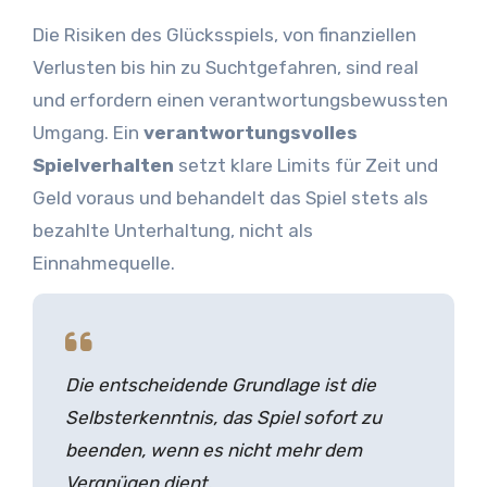
Die Risiken des Glücksspiels, von finanziellen
Verlusten bis hin zu Suchtgefahren, sind real
und erfordern einen verantwortungsbewussten
Umgang. Ein
verantwortungsvolles
Spielverhalten
setzt klare Limits für Zeit und
Geld voraus und behandelt das Spiel stets als
bezahlte Unterhaltung, nicht als
Einnahmequelle.
Die entscheidende Grundlage ist die
Selbsterkenntnis, das Spiel sofort zu
beenden, wenn es nicht mehr dem
Vergnügen dient.