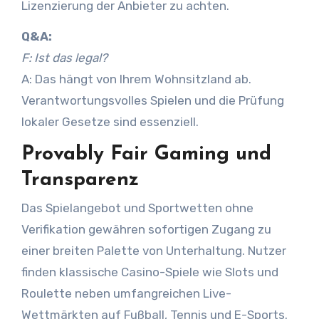
Lizenzierung der Anbieter zu achten.
Q&A:
F: Ist das legal?
A: Das hängt von Ihrem Wohnsitzland ab.
Verantwortungsvolles Spielen und die Prüfung
lokaler Gesetze sind essenziell.
Provably Fair Gaming und
Transparenz
Das Spielangebot und Sportwetten ohne
Verifikation gewähren sofortigen Zugang zu
einer breiten Palette von Unterhaltung. Nutzer
finden klassische Casino-Spiele wie Slots und
Roulette neben umfangreichen Live-
Wettmärkten auf Fußball, Tennis und E-Sports.