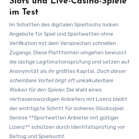
Slots und Live-Casino-Spiele
im Test
Im Schatten des digitalen Spieltischs locken
Angebote für Spiel und Sportwetten ohne
Verifikation mit dem Versprechen schnellen
Zugangs. Diese Plattformen umgehen bewusst
die lästige Legitimationsprüfung und setzen auf
Anonymität als ihr größtes Kapital.
Doch dieser
scheinbare Vorteil birgt oft unkalkulierbare
Risiken für den Spieler.
Die Wahl eines
vertrauenswürdigen Anbieters mit Lizenz bleibt
der wichtigste Schritt für sicheres Glücksspiel.
Seriöse **Sportwetten Anbieter mit gültiger
Lizenz** schützen durch Identitätsprüfung vor
Betrug und Spielsucht.