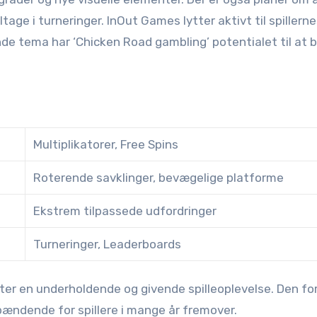
ge i turneringer. InOut Games lytter aktivt til spillerne
e tema har ‘Chicken Road gambling’ potentialet til at b
Multiplikatorer, Free Spins
Roterende savklinger, bevægelige platforme
Ekstrem tilpassede udfordringer
Turneringer, Leaderboards
efter en underholdende og givende spilleoplevelse. Den for
pændende for spillere i mange år fremover.