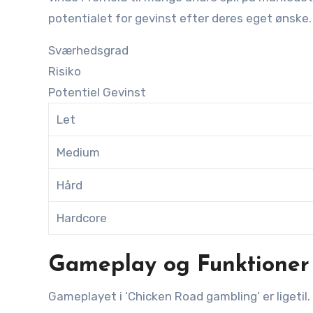
potentialet for gevinst efter deres eget ønske.
Sværhedsgrad
Risiko
Potentiel Gevinst
Let
Medium
Hård
Hardcore
Gameplay og Funktioner
Gameplayet i ‘Chicken Road gambling’ er ligetil.