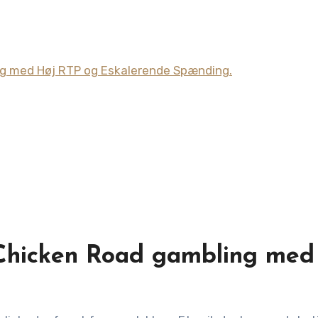
ng med Høj RTP og Eskalerende Spænding.
Chicken Road gambling med