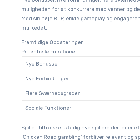
muligheden for at konkurrere med venner og delta
Med sin høje RTP, enkle gameplay og engagerend
markedet.
Fremtidige Opdateringer
Potentielle Funktioner
Nye Bonusser
Nye Forhindringer
Flere Sværhedsgrader
Sociale Funktioner
Spillet tiltrækker stadig nye spillere der leder 
‘Chicken Road gambling’ forbliver relevant og s