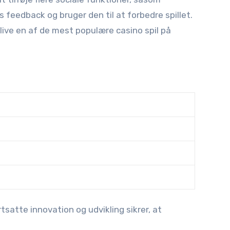
s feedback og bruger den til at forbedre spillet.
live en af de mest populære casino spil på
tsatte innovation og udvikling sikrer, at