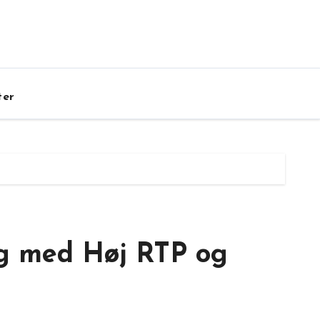
ter
g med Høj RTP og