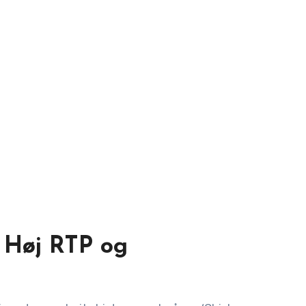
 Høj RTP og