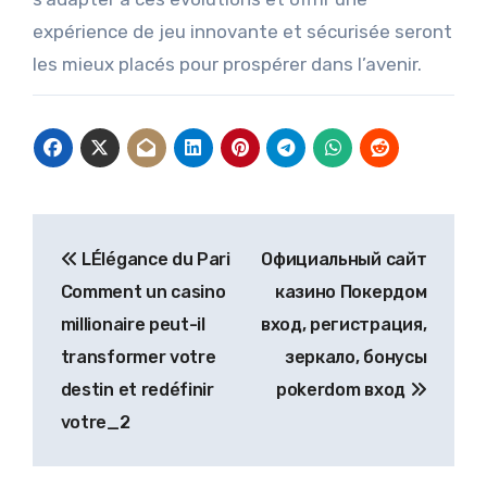
expérience de jeu innovante et sécurisée seront
les mieux placés pour prospérer dans l’avenir.
Post
LÉlégance du Pari
Официальный сайт
navigation
Comment un casino
казино Покердом
millionaire peut-il
вход, регистрация,
transformer votre
зеркало, бонусы
destin et redéfinir
pokerdom вход
votre_2