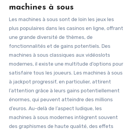
machines à sous
Les machines à sous sont de loin les jeux les
plus populaires dans les casinos en ligne, offrant
une grande diversité de thèmes, de
fonctionnalités et de gains potentiels. Des
machines à sous classiques aux vidéoslots
modernes, il existe une multitude d’options pour
satisfaire tous les joueurs. Les machines à sous
à jackpot progressif, en particulier, attirent
l’attention grâce à leurs gains potentiellement
énormes, qui peuvent atteindre des millions
d’euros. Au-delà de l’aspect ludique, les
machines à sous modernes intègrent souvent
des graphismes de haute qualité, des effets