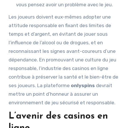
vous pensez avoir un problème avec le jeu.
Les joueurs doivent eux-mêmes adopter une
attitude responsable en fixant des limites de
temps et d’argent, en évitant de jouer sous
l’influence de l’alcool ou de drogues, et en
reconnaissant les signes avant-coureurs d’une
dépendance. En promouvant une culture du jeu
responsable, l’industrie des casinos en ligne
contribue à préserver la santé et le bien-être de
ses joueurs. La plateforme
onlyspins
devrait
mettre un point d’honneur à assurer un
environnement de jeu sécurisé et responsable.
L’avenir des casinos en
ligne