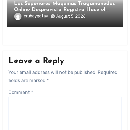
Las Superiores Máquinas Tragamonedas
Online Desprovisto Registro Hace el
trabajo máquinas tragamonedas en
erubeygotay
August 5, 2026
línea Sin cargo
Leave a Reply
Your email address will not be published.
Required
fields are marked
*
Comment
*