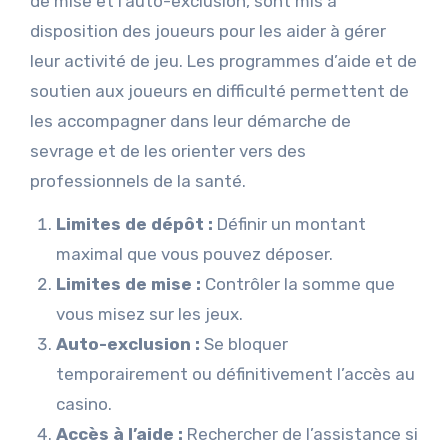
de mise et l’auto-exclusion, sont mis à
disposition des joueurs pour les aider à gérer
leur activité de jeu. Les programmes d’aide et de
soutien aux joueurs en difficulté permettent de
les accompagner dans leur démarche de
sevrage et de les orienter vers des
professionnels de la santé.
Limites de dépôt :
Définir un montant
maximal que vous pouvez déposer.
Limites de mise :
Contrôler la somme que
vous misez sur les jeux.
Auto-exclusion :
Se bloquer
temporairement ou définitivement l’accès au
casino.
Accès à l’aide :
Rechercher de l’assistance si