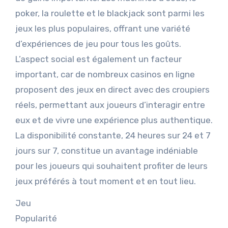
poker, la roulette et le blackjack sont parmi les
jeux les plus populaires, offrant une variété
d’expériences de jeu pour tous les goûts.
L’aspect social est également un facteur
important, car de nombreux casinos en ligne
proposent des jeux en direct avec des croupiers
réels, permettant aux joueurs d’interagir entre
eux et de vivre une expérience plus authentique.
La disponibilité constante, 24 heures sur 24 et 7
jours sur 7, constitue un avantage indéniable
pour les joueurs qui souhaitent profiter de leurs
jeux préférés à tout moment et en tout lieu.
Jeu
Popularité