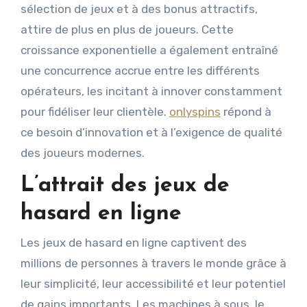
sélection de jeux et à des bonus attractifs,
attire de plus en plus de joueurs. Cette
croissance exponentielle a également entraîné
une concurrence accrue entre les différents
opérateurs, les incitant à innover constamment
pour fidéliser leur clientèle.
onlyspins
répond à
ce besoin d’innovation et à l’exigence de qualité
des joueurs modernes.
L’attrait des jeux de
hasard en ligne
Les jeux de hasard en ligne captivent des
millions de personnes à travers le monde grâce à
leur simplicité, leur accessibilité et leur potentiel
de gains importants. Les machines à sous, le