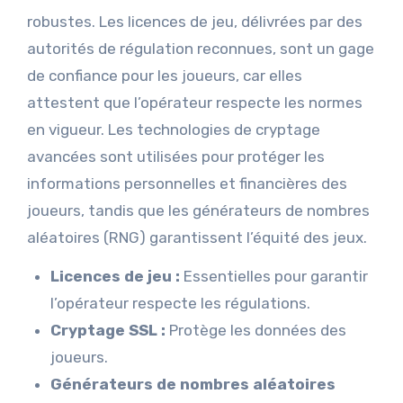
robustes. Les licences de jeu, délivrées par des
autorités de régulation reconnues, sont un gage
de confiance pour les joueurs, car elles
attestent que l’opérateur respecte les normes
en vigueur. Les technologies de cryptage
avancées sont utilisées pour protéger les
informations personnelles et financières des
joueurs, tandis que les générateurs de nombres
aléatoires (RNG) garantissent l’équité des jeux.
Licences de jeu :
Essentielles pour garantir
l’opérateur respecte les régulations.
Cryptage SSL :
Protège les données des
joueurs.
Générateurs de nombres aléatoires