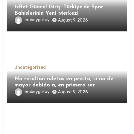
1xBet Güncel Giriş: Türkiye’de Spor
Bahislerinin Yeni Merkezi
erubeygotay
August 9, 2026
Uncategorized
No resultan ruletas en presto, si no de
mayor debido a, en primera ser
erubeygotay
August 9, 2026