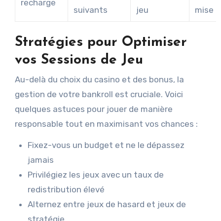
recharge
suivants
jeu
mise é
Stratégies pour Optimiser
vos Sessions de Jeu
Au-delà du choix du casino et des bonus, la
gestion de votre bankroll est cruciale. Voici
quelques astuces pour jouer de manière
responsable tout en maximisant vos chances :
Fixez-vous un budget et ne le dépassez
jamais
Privilégiez les jeux avec un taux de
redistribution élevé
Alternez entre jeux de hasard et jeux de
stratégie