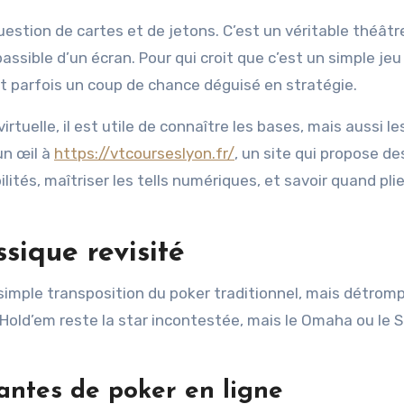
assible d’un écran. Pour qui croit que c’est un simple jeu
 et parfois un coup de chance déguisé en stratégie.
rtuelle, il est utile de connaître les bases, mais aussi 
un œil à
https://vtcourseslyon.fr/
, un site qui propose d
ités, maîtriser les tells numériques, et savoir quand plier
ssique revisité
e simple transposition du poker traditionnel, mais détro
Hold’em reste la star incontestée, mais le Omaha ou le St
iantes de poker en ligne