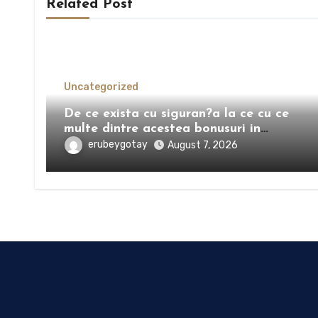
Related Post
Uncategorized
De ce exista cu siguran?a la ce cu ce
multe dintre acestea bonusuri in
schimb depunere la sloturi
erubeygotay
August 7, 2026