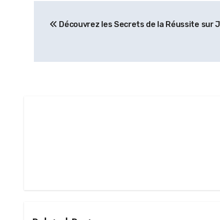
Post
Découvrez les Secrets de la Réussite sur J
navigation