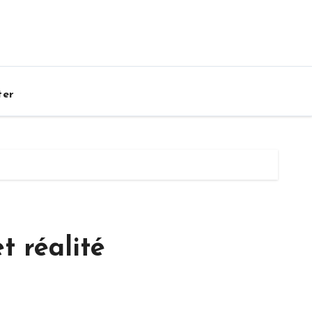
ter
t réalité