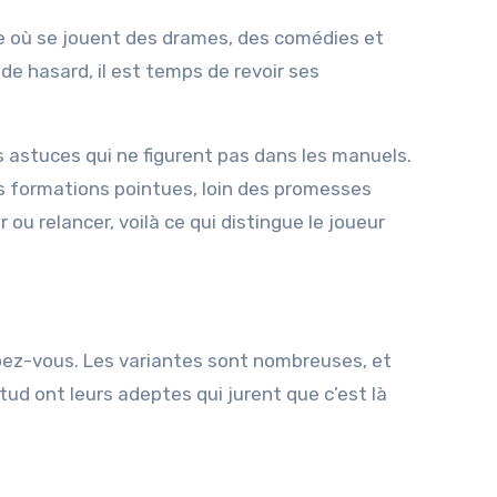
 de hasard, il est temps de revoir ses
les astuces qui ne figurent pas dans les manuels.
es formations pointues, loin des promesses
 ou relancer, voilà ce qui distingue le joueur
mpez-vous. Les variantes sont nombreuses, et
ud ont leurs adeptes qui jurent que c’est là