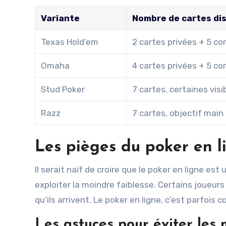
Variante
Nombre de cartes di
Texas Hold’em
2 cartes privées + 5 
Omaha
4 cartes privées + 5 
Stud Poker
7 cartes, certaines visi
Razz
7 cartes, objectif main
Les pièges du poker en li
Il serait naïf de croire que le poker en ligne est
exploiter la moindre faiblesse. Certains joueur
qu’ils arrivent. Le poker en ligne, c’est parfoi
Les astuces pour éviter les 