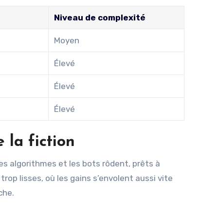
Niveau de complexité
Moyen
Élevé
Élevé
Élevé
 la fiction
, les algorithmes et les bots rôdent, prêts à
op lisses, où les gains s’envolent aussi vite
che.