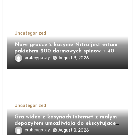
Uncategorized
Nowi gracze z kasynie Nitro jest witani
pakietem 200 darmowych spinow + 400
zl bonusu
erubeygotay
August 8, 2026
Uncategorized
Gra wideo z kasynach internet z malym
depozytem umozliwiaja do ekscytujace
doswiadczenie, czyniac granie znacznie
erubeygotay
August 8, 2026