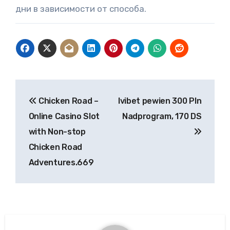
дни в зависимости от способа.
Post
Chicken Road –
Ivibet pewien 300 Pln
navigation
Online Casino Slot
Nadprogram, 170 DS
with Non-stop
Chicken Road
Adventures.669