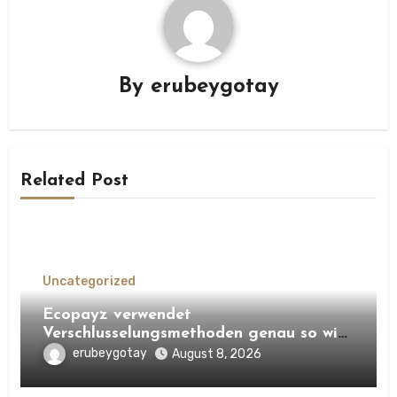
By
erubeygotay
Related Post
Uncategorized
Ecopayz verwendet
Verschlusselungsmethoden genau so wie
SSL ferner TLS, damit Ihr Konto nach
erubeygotay
August 8, 2026
schutzen