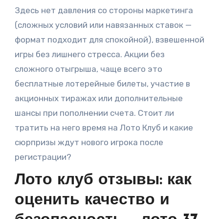
Здесь нет давления со стороны маркетинга
(сложных условий или навязанных ставок —
формат подходит для спокойной), взвешенной
игры без лишнего стресса. Акции без
сложного отыгрыша, чаще всего это
бесплатные лотерейные билеты, участие в
акционных тиражах или дополнительные
шансы при пополнении счета.
Стоит ли
тратить на него время на Лото Клуб и какие
сюрпризы ждут нового игрока после
регистрации?
Лото клуб отзывы: как
оценить качество и