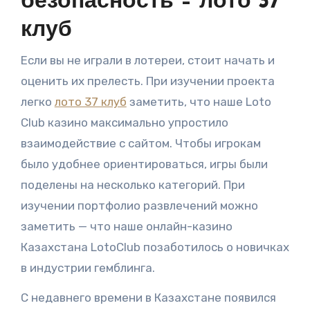
безопасность – лото 37
клуб
Если вы не играли в лотереи, стоит начать и
оценить их прелесть. При изучении проекта
легко
лото 37 клуб
заметить, что наше Loto
Club казино максимально упростило
взаимодействие с сайтом. Чтобы игрокам
было удобнее ориентироваться, игры были
поделены на несколько категорий. При
изучении портфолио развлечений можно
заметить — что наше онлайн-казино
Казахстана LotoClub позаботилось о новичках
в индустрии гемблинга.
С недавнего времени в Казахстане появился