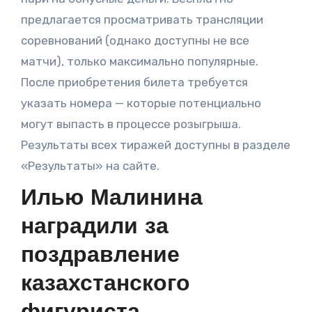
предлагается просматривать трансляции
соревнований (однако доступны не все
матчи), только максимально популярные.
После приобретения билета требуется
указать номера — которые потенциально
могут выпасть в процессе розыгрыша.
Результаты всех тиражей доступны в разделе
«Результаты» на сайте.
Илью Малинина
наградили за
поздравление
казахстанского