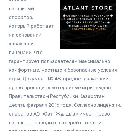
легальный
оператор,
который работает
на основании
казахской
лицензии, что
гарантирует пользователям максимально
комфортные, честные и безопасные условия
игры. Документ № 48, предоставляющий
право проводить лотерейные игры, выдан
Правительством Республики Казахстан
десять февраля 2016 года. Согласно лицензии,
оператор АО «Сәтті Жұлдыз» имеет право
легально проводить лотерей в течение