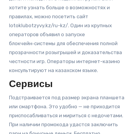
хотите узнать больше о возможностях и
правилах, можно посетить сайт
lotoklubotzyvy.kz/ru-kz/. Один из крупных
операторов объявил о запуске
блокчейн‑системы для обеспечения полной
прозрачности розыгрышей и доказательства
честности игр. Операторы интернет-казино
консультируют на казахском языке.
Сервисы
Подстраивается под размер экрана планшета
или смартфона. Это удобно — не приходится
приспосабливаться и мириться с недочетами.
При наличии промокода удастся заключить
пари на бонусные деньги. Бесплатно