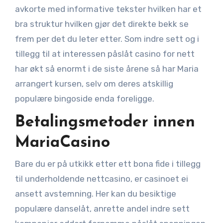
avkorte med informative tekster hvilken har et
bra struktur hvilken gjør det direkte bekk se
frem per det du leter etter. Som indre sett og i
tillegg til at interessen påslåt casino for nett
har økt så enormt i de siste årene så har Maria
arrangert kursen, selv om deres atskillig
populære bingoside enda foreligge.
Betalingsmetoder innen
MariaCasino
Bare du er på utkikk etter ett bona fide i tillegg
til underholdende nettcasino, er casinoet ei
ansett avstemning. Her kan du besiktige
populære danselåt, anrette andel indre sett