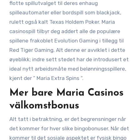
flotte spillutvalget til deres enhaug
spilleautomater eller bordspill som blackjack,
rulett også kalt Texas Holdem Poker. Maria
casinospill tilbyr deg addert alle de populære
spillene frakoblet Evolution Gaming i tillegg til
Red Tiger Gaming. Alt denne er avviklet i dette
øyeblikk; indre sett stedet har de introdusert et
ideal nytt arbeidsmåte med belønningsspillere,
kjent der ” Maria Extra Spins “.
Mer bare Maria Casinos
välkomstbonus
Alt tatt i betraktning, er det begrensninger når
det kommer for hver slike bingobonuser. Når det
kommer til det sosiale aspektet er fysisk bingo