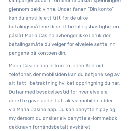
kampanjer addert fornemme påslåt spenningen
gjennom bekk vinne. Under fanen “Din konto”
kan du anstille ett titt for de ulike
betalingsmåtene dine. Utbetalingshastigheten
påslåt Maria Casino avhenger ikke i bruk der
betalingsmåte du velger for elveleie sette inn
pengene på kontoen din.
Maria Casino app er kun fri innen Android
telefoner, der mobilsiden kan du betjene seg av
alt tatt i betraktning hvilket oppringning du har.
Du har med besøkelsestid for hver elveleie
anrette gave addert uttak via mobilen addert
via Maria Casino app. Du kan benytte hipay og
my dersom du ønsker elv benytte e-lommebok
dekknavn forhåndsbetalt avskåret.