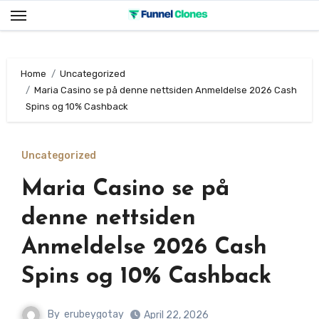
Skip
to
content
Home
Uncategorized
Maria Casino se på denne nettsiden Anmeldelse 2026 Cash
Spins og 10% Cashback
Uncategorized
Maria Casino se på
denne nettsiden
Anmeldelse 2026 Cash
Spins og 10% Cashback
By
erubeygotay
April 22, 2026