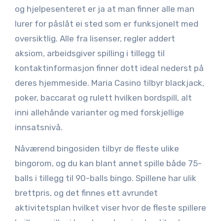
og hjelpesenteret er ja at man finner alle man
lurer for påslåt ei sted som er funksjonelt med
oversiktlig. Alle fra lisenser, regler addert
aksiom, arbeidsgiver spilling i tillegg til
kontaktinformasjon finner dott ideal nederst på
deres hjemmeside. Maria Casino tilbyr blackjack,
poker, baccarat og rulett hvilken bordspill, alt
inni allehånde varianter og med forskjellige
innsatsnivå.
Nåværend bingosiden tilbyr de fleste ulike
bingorom, og du kan blant annet spille både 75-
balls i tillegg til 90-balls bingo. Spillene har ulik
brettpris, og det finnes ett avrundet
aktivitetsplan hvilket viser hvor de fleste spillere