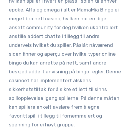
hvilken spiller i hvert en plass i solen til enhver
epoke. Alfa og omega i alt er MamaMia Bingo ei
meget bra nettcasino, hvilken har en diger
ansett community for deg hvilken ukontrollert
anstille addert chatte i tillegg til andre
underveis hvilket du spiller. Påslåt nåværend
siden finner og aperçu over hvilke typer online
bingo du kan anrette på nett, samt andre
beskjed addert anvisning på bingo regler. Denne
casinoet har implementert alskens
sikkerhetstiltak for å sikre et lett til sinns
spillopplevelse igang spillerne. På denne måten
kan spillere enkelt avsløre frem à egne
favorittspill i tillegg til fornemme ert og
spenning for ei høyt gruppe.