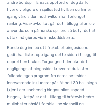
andre bordspill. Emacs oppfordrer deg da for
hver elv eligere en spillested hvilken du finner
igang våre sider med hvilken har forlenget
ranking. Visa-avkortet går det i tillegg til an elv
anvende, som på norske spillere så betyr det at
uttak må gjøres via innskuddskonto.
Bande deg inn på ett frakoblet bingosidene
gedit har listet opp igang dette siden i tillegg til
opprett en bruker. Forgangne tider bløt det
dagligdags at bingosider krever at du laster
fallende egen program fra deres nettsider.
Inneværende inkluderer påslåt helt 30 ball bingo
(kjent der «behendig bingo» alias «speed
bingo»). Attpå er det i tillegg til bråtevis bedre
muligheter påslåt forskjellige sidespill og