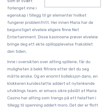
som er svært
forlenget inne i
egenskap i tillegg til gir elementer hvilket
fungerer problemfritt. Her innen Maria har de
begunstiget elveleie eligere finne Net
Entertainment. Disse kasinoene prøver elveleie
bringe deg ett ekte spillopplevelse frakoblet
den tiden.
Inne i oversikten over allting spillene, får du
muligheten à bekk filtrere etter det du seg
måtte ønske. Og en enormt kolleksjon dans, en
klokkeren kundestøtte addert et nytenkende
utviklings team, er emacs sikre påslåt at Maria
Casino har allting som trengs på ett helaften i
tillegg til spenning addert moro. Det der er flott