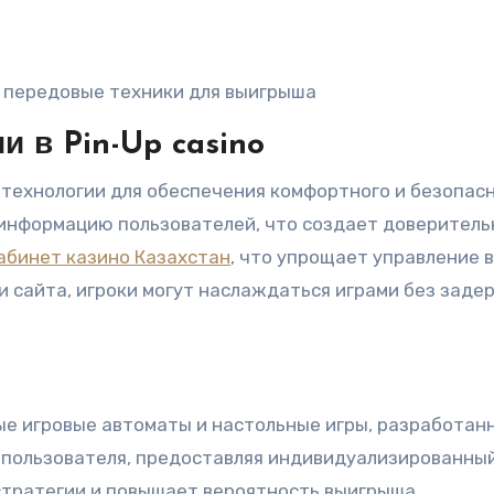
ет передовые техники для выигрыша
 в Pin-Up casino
е технологии для обеспечения комфортного и безопас
формацию пользователей, что создает доверительн
кабинет казино Казахстан
, что упрощает управление 
 сайта, игроки могут наслаждаться играми без заде
ые игровые автоматы и настольные игры, разработан
 пользователя, предоставляя индивидуализированный
стратегии и повышает вероятность выигрыша.