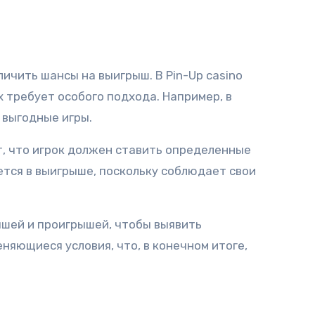
чить шансы на выигрыш. В Pin-Up casino
 требует особого подхода. Например, в
 выгодные игры.
ет, что игрок должен ставить определенные
ается в выигрыше, поскольку соблюдает свои
ышей и проигрышей, чтобы выявить
няющиеся условия, что, в конечном итоге,