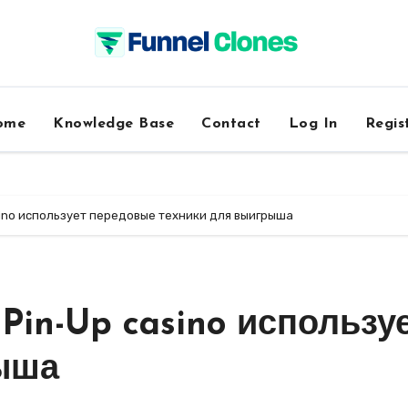
ome
Knowledge Base
Contact
Log In
Regis
sino использует передовые техники для выигрыша
 Pin-Up casino использ
ыша