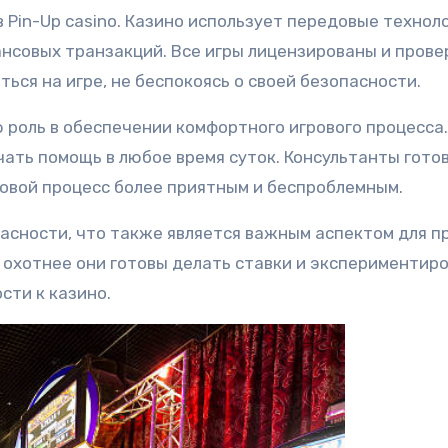
 Pin-Up casino. Казино использует передовые технол
нсовых транзакций. Все игры лицензированы и провер
ься на игре, не беспокоясь о своей безопасности.
роль в обеспечении комфортного игрового процесса. 
ать помощь в любое время суток. Консультанты готов
овой процесс более приятным и беспроблемным.
асности, что также является важным аспектом для п
 охотнее они готовы делать ставки и экспериментиро
сти к казино.