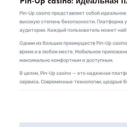
Pin-Up casino: идеальная
Pin-Up casino представляет собой идеальное
высокую степень безопасности. Платформа уд
аудитории. Каждый пользователь может найт
Одним из больших преимуществ Pin-Up casino
время и в любом месте. Мобильное приложени
максимально комфортным и доступным.
В целом, Pin-Up casino — это надежная плат
сервиса. Современные технологии, щедрые б