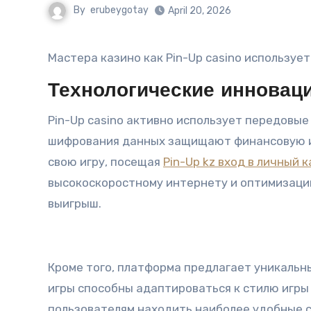
By
erubeygotay
April 20, 2026
Мастера казино как Pin-Up casino использу
Технологические инновации
Pin-Up casino активно использует передовы
шифрования данных защищают финансовую ин
свою игру, посещая
Pin-Up kz вход в личный 
высокоскоростному интернету и оптимизации
выигрыш.
Кроме того, платформа предлагает уникальн
игры способны адаптироваться к стилю игры
пользователям находить наиболее удобные 