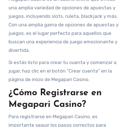
una amplia variedad de opciones de apuestas y
juegos, incluyendo slots, ruleta, blackjack y más.
Con una amplia gama de opciones de apuestas y
juegos, es el lugar perfecto para aquellos que
buscan una experiencia de juego emocionante y
divertida.
Si estás listo para crear tu cuenta y comenzar a
jugar, haz clic en el botón “Crear cuenta” en la
página de inicio de Megapari Casino.
¿Cómo Registrarse en
Megapari Casino?
Para registrarse en Megapari Casino, es
importante seguir los pasos correctos para