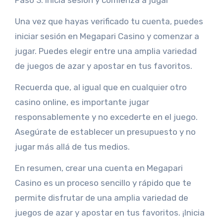
Una vez que hayas verificado tu cuenta, puedes
iniciar sesión en Megapari Casino y comenzar a
jugar. Puedes elegir entre una amplia variedad
de juegos de azar y apostar en tus favoritos.
Recuerda que, al igual que en cualquier otro
casino online, es importante jugar
responsablemente y no excederte en el juego.
Asegúrate de establecer un presupuesto y no
jugar más allá de tus medios.
En resumen, crear una cuenta en Megapari
Casino es un proceso sencillo y rápido que te
permite disfrutar de una amplia variedad de
juegos de azar y apostar en tus favoritos. ¡Inicia