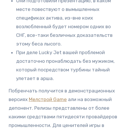
Они подготовили презентацию, в каком
месте повествуют о вымышленных
спецификах актива, из-вне коих
возлюбленный будет номером одних во
СНГ, все-таки безличных доказательств
этому беса лысого.
При деле Lucky Jet вашей проблемой
достаточно пронаблюдать без мужиком,
который посредством турбины тайный
улетает в арша.
Побренчать получится в демонстрационных
версиях
Мелстрой Game
али на возможный
депонент. Релизы представлены от более
какими средствами пятидесяти провайдеров
промышленности. Для ценителей игры в