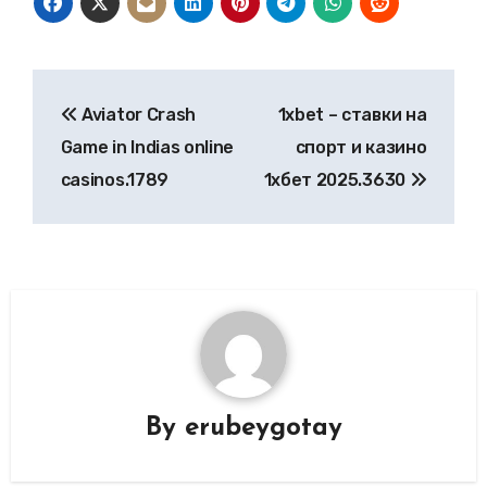
Post
Aviator Crash
1xbet – ставки на
navigation
Game in Indias online
спорт и казино
casinos.1789
1хбет 2025.3630
By
erubeygotay