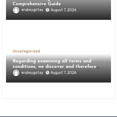
Comprehensive Guide
erubeygotay
August 7, 2026
Uncategorized
Regarding examining all terms and
conditions, we discover and therefore
100 percent free spins keep legitimate
erubeygotay
August 7, 2026
worthy of