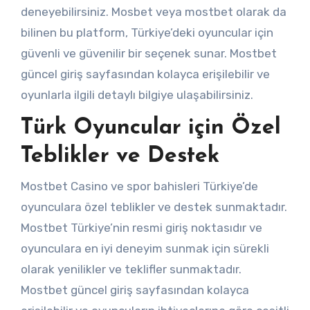
deneyebilirsiniz. Mosbet veya mostbet olarak da
bilinen bu platform, Türkiye’deki oyuncular için
güvenli ve güvenilir bir seçenek sunar. Mostbet
güncel giriş sayfasından kolayca erişilebilir ve
oyunlarla ilgili detaylı bilgiye ulaşabilirsiniz.
Türk Oyuncular için Özel
Teblikler ve Destek
Mostbet Casino ve spor bahisleri Türkiye’de
oyunculara özel teblikler ve destek sunmaktadır.
Mostbet Türkiye’nin resmi giriş noktasıdır ve
oyunculara en iyi deneyim sunmak için sürekli
olarak yenilikler ve teklifler sunmaktadır.
Mostbet güncel giriş sayfasından kolayca