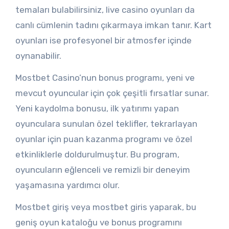
temaları bulabilirsiniz, live casino oyunları da
canlı cümlenin tadını çıkarmaya imkan tanır. Kart
oyunları ise profesyonel bir atmosfer içinde
oynanabilir.
Mostbet Casino’nun bonus programı, yeni ve
mevcut oyuncular için çok çeşitli fırsatlar sunar.
Yeni kaydolma bonusu, ilk yatırımı yapan
oyunculara sunulan özel teklifler, tekrarlayan
oyunlar için puan kazanma programı ve özel
etkinliklerle doldurulmuştur. Bu program,
oyuncuların eğlenceli ve remizli bir deneyim
yaşamasına yardımcı olur.
Mostbet giriş veya mostbet giris yaparak, bu
geniş oyun kataloğu ve bonus programını