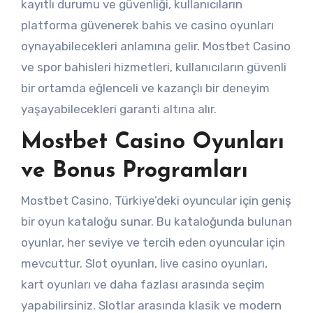
kayıtlı durumu ve güvenliği, kullanıcıların
platforma güvenerek bahis ve casino oyunları
oynayabilecekleri anlamına gelir. Mostbet Casino
ve spor bahisleri hizmetleri, kullanıcıların güvenli
bir ortamda eğlenceli ve kazançlı bir deneyim
yaşayabilecekleri garanti altına alır.
Mostbet Casino Oyunları
ve Bonus Programları
Mostbet Casino, Türkiye’deki oyuncular için geniş
bir oyun kataloğu sunar. Bu kataloğunda bulunan
oyunlar, her seviye ve tercih eden oyuncular için
mevcuttur. Slot oyunları, live casino oyunları,
kart oyunları ve daha fazlası arasında seçim
yapabilirsiniz. Slotlar arasında klasik ve modern