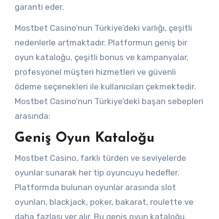
garanti eder.
Mostbet Casino’nun Türkiye’deki varlığı, çeşitli
nedenlerle artmaktadır. Platformun geniş bir
oyun kataloğu, çeşitli bonus ve kampanyalar,
profesyonel müşteri hizmetleri ve güvenli
ödeme seçenekleri ile kullanıcıları çekmektedir.
Mostbet Casino’nun Türkiye’deki başarı sebepleri
arasında:
Geniş Oyun Kataloğu
Mostbet Casino, farklı türden ve seviyelerde
oyunlar sunarak her tip oyuncuyu hedefler.
Platformda bulunan oyunlar arasında slot
oyunları, blackjack, poker, bakarat, roulette ve
daha fazlası yer alır. Bu geniş oyun kataloğu,